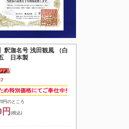
】
釈迦名号 浅田観風 （白
五 日本製
7
70円のところ
30円
(税込)