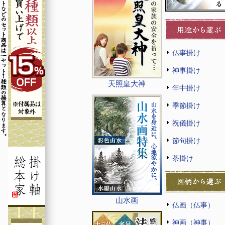
仏事掛け
神事掛け
天照皇大神
年中掛け
季節掛け
祝儀掛け
節句掛け
茶掛け
山水画
仏画（仏事）
神画（神事）