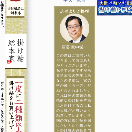
店長 家中栄一
この度はご訪問いた
だきまして誠にあり
がとうございます。
私事で恐縮ですがあ
る講演会の先生にあ
なたの名前は「家の
中が栄える一方」だ
ねと言われました。
これは家の繁栄の象
徴的な掛け軸を皆様
にお届けするのは私
の天職だと思い日々
精進しています。全
国の方に掛け軸を届
けたいという想いか
ら掛け軸の通販専門