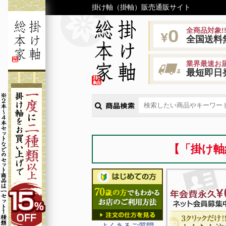
掛け軸（掛軸）販売通販サイト
全商品対象!
全国送料
業界最速お届
最短即日
【「掛け軸
よくあるご質問