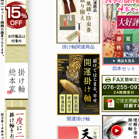
掛け軸関連商品
四本セット
開運掛け軸