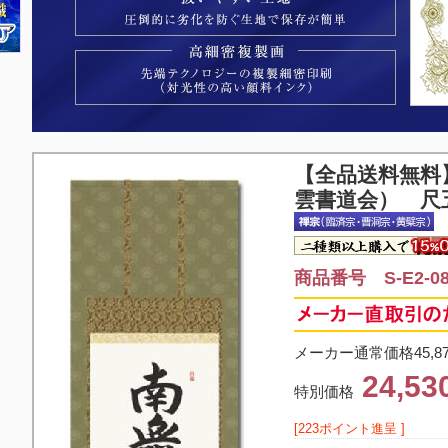
【全品送料無料
雲書道会） 尺
商品番号 S-E2-08
メーカー通常価格45,8
24,5
特別価格
[223ポイント進呈 ]