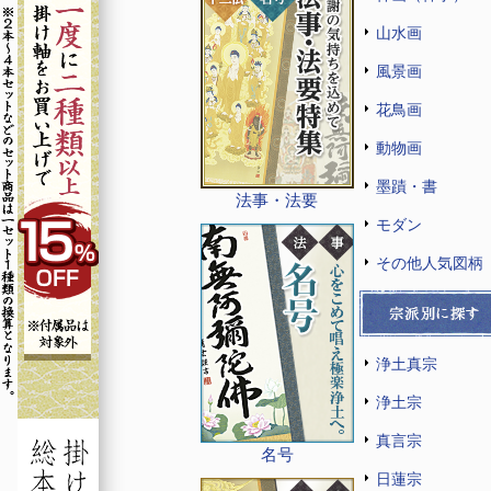
山水画
風景画
花鳥画
動物画
墨蹟・書
法事・法要
モダン
その他人気図柄
浄土真宗
浄土宗
真言宗
名号
日蓮宗