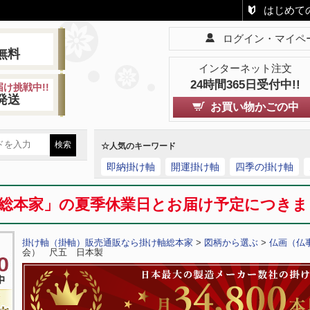
はじめて
ログイン・マイペ
!
無料
インターネット注文
24時間365日受付中!!
け挑戦中!!
発送
お買い物かごの中
☆人気のキーワード
即納掛け軸
開運掛け軸
四季の掛け軸
総本家」の夏季休業日とお届け予定につき
掛け軸（掛軸）販売通販なら掛け軸総本家
>
図柄から選ぶ
>
仏画（仏
会） 尺五 日本製