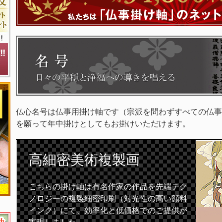
仏心名号は仏事用掛け軸です（宗派を問わずすべての仏事
を願って年中掛けとしてもお掛けいただけます。
高細密
美術複製画
こちらの掛け軸は有名作家の作品を先端テク
ノロジーの複製細密印刷（対光性の高い顔料
インク）にて、効率化と低価格でのご提供が