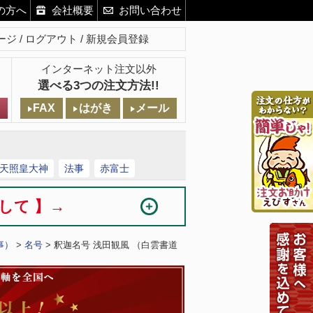
の方へ
会社概要
お問い合わせ
ージ
ログアウト
新規会員登録
インターネット注文以外
選べる3つの注文方法!!
FAX
はがき
メール
天照皇大神
法事
赤富士
まして 】→
事）
>
名号
> 釈迦名号 浅田観風 （白雲書道