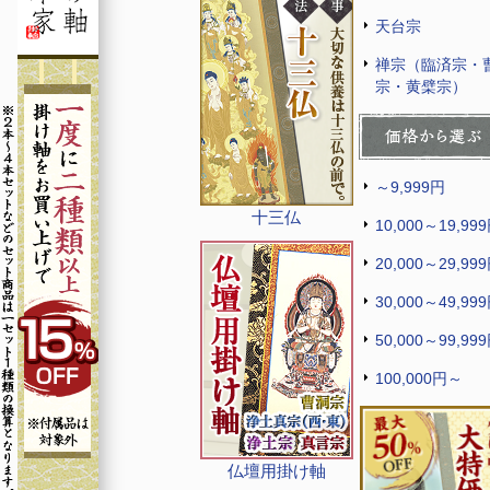
天台宗
禅宗（臨済宗・
宗・黄檗宗）
～9,999円
十三仏
10,000～19,99
20,000～29,99
30,000～49,99
50,000～99,99
100,000円～
仏壇用掛け軸