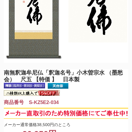
南無釈迦牟尼仏
「釈迦名号」小木曽宗水 （墨愁
会） 尺五 【特価 】 日本製
商品番号 S-KZ5E2-034
メーカー通常価格38,500円のところ