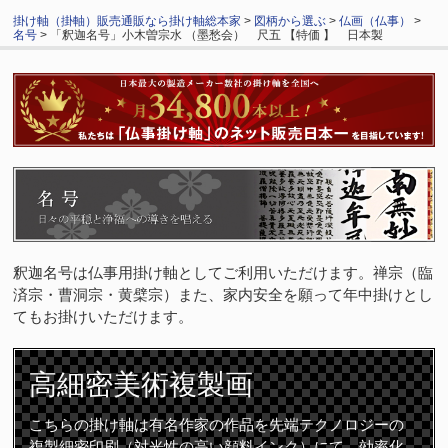
掛け軸（掛軸）販売通販なら掛け軸総本家
>
図柄から選ぶ
>
仏画（仏事）
>
名号
> 「釈迦名号」小木曽宗水 （墨愁会） 尺五 【特価 】 日本製
釈迦名号は仏事用掛け軸としてご利用いただけます。禅宗（臨
済宗・曹洞宗・黄檗宗）また、家内安全を願って年中掛けとし
てもお掛けいただけます。
高細密
美術複製画
こちらの掛け軸は有名作家の作品を先端テクノロジーの
複製細密印刷（対光性の高い顔料インク）にて、効率化