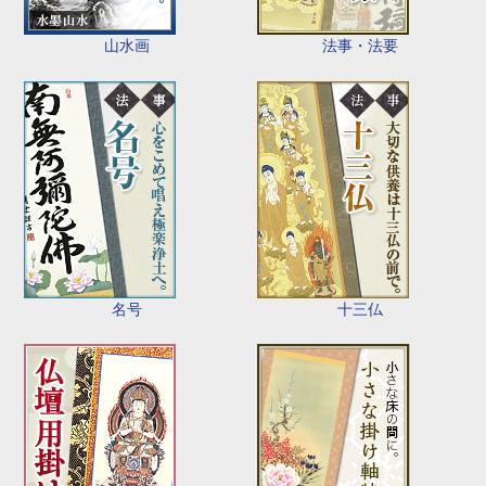
山水画
法事・法要
名号
十三仏