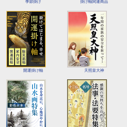
季節掛け
掛け軸関連商品
開運掛け軸
天照皇大神