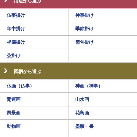
用途から選ぶ
仏事掛け
神事掛け
年中掛け
季節掛け
祝儀掛け
節句掛け
茶掛け
図柄から選ぶ
仏画（仏事）
神画（神事）
開運画
山水画
風景画
花鳥画
動物画
墨蹟・書