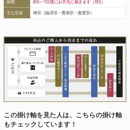
納期
約5～7日後にお手元に届きます（侘5）
主な宗派
禅宗（臨済宗・曹洞宗・黄檗宗）
この掛け軸を見た人は、こちらの掛け軸
もチェックしています！