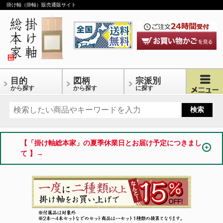
掛け軸（掛軸）販売通販サイト
目的
図柄
宗派別
から探す
から探す
に探す
【「掛け軸総本家」の夏季休業日とお届け予定につきまし
て 】→