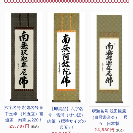
六字名号 釈迦名号 田
【即納品】六字名
釈迦名号 浅田観風
中玉峰 （尺五立）書
号 雪浦（せつほ）
（白雲書道会） 尺
道家 肉筆 あ220！
肉筆 （標準サイズの
五 日本製
23,787円
(税込)
尺五）!
24,530円
(税込)