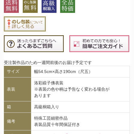
受注製作品のため一週間前後のお届け予定です
サイズ
幅54.5cm×高さ190cm（尺五）
洛彩緞子佛表装
表装
※表装の色や柄は予告なく変わる場合が
あります
箱
高級桐箱入り
特殊工芸細密作品
備考
表装品質十年間保証付き