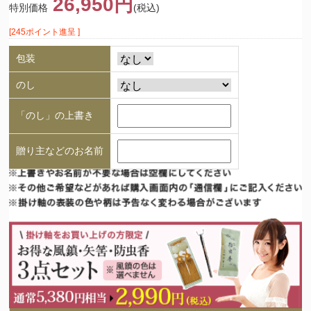
26,950円
特別価格
(税込)
[245ポイント進呈 ]
包装
のし
「のし」の上書き
贈り主などのお名前