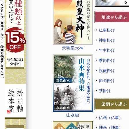
仏事掛け
神事掛け
天照皇大神
年中掛け
季節掛け
祝儀掛け
節句掛け
茶掛け
山水画
仏画（仏事）
神画（神事）