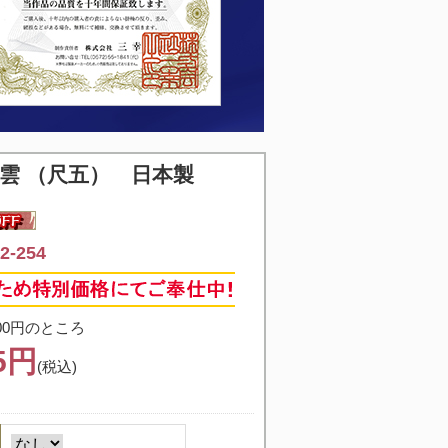
清雲 （尺五） 日本製
-254
00円のところ
75円
(税込)