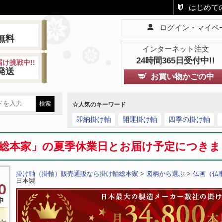
はじめて
ログイン・マイペ
!
無料
インターネット注文
24時間365日受付中!!
け挑戦中!!
発送
お買い物かごの中
☆人気のキーワード
即納掛け軸
開運掛け軸
四季の掛け軸
総本家」の夏季休業日とお届け予定につき
掛け軸（掛軸）販売通販なら掛け軸総本家
>
図柄から選ぶ
>
仏画（仏
日本製