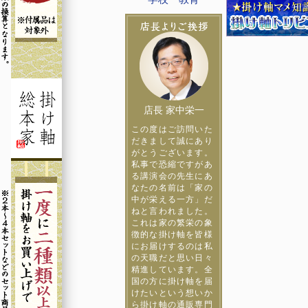
店長 家中栄一
この度はご訪問いた
だきまして誠にあり
がとうございます。
私事で恐縮ですがあ
る講演会の先生にあ
なたの名前は「家の
中が栄える一方」だ
ねと言われました。
これは家の繁栄の象
徴的な掛け軸を皆様
にお届けするのは私
の天職だと思い日々
精進しています。全
国の方に掛け軸を届
けたいという想いか
ら掛け軸の通販専門