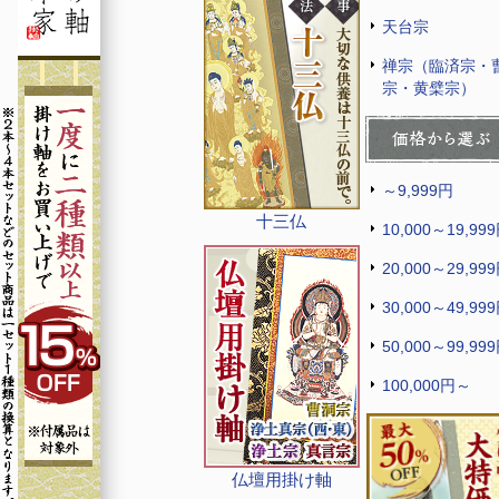
天台宗
禅宗（臨済宗・
宗・黄檗宗）
～9,999円
十三仏
10,000～19,99
20,000～29,99
30,000～49,99
50,000～99,99
100,000円～
仏壇用掛け軸