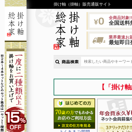
掛け軸（掛軸）販売通販サイト
全商品対象!
全国送料
業界最速お届
最短即日
【「掛け軸
よくあるご質問