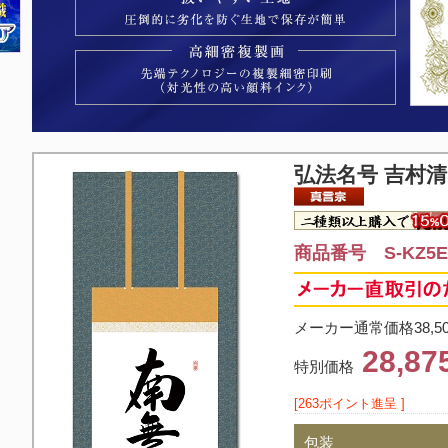
弘法名号 吉村
商品番号 S-KZ5E2
メーカー通常価格38,5
28,8
特別価格
[263ポイント進呈 ]
包装