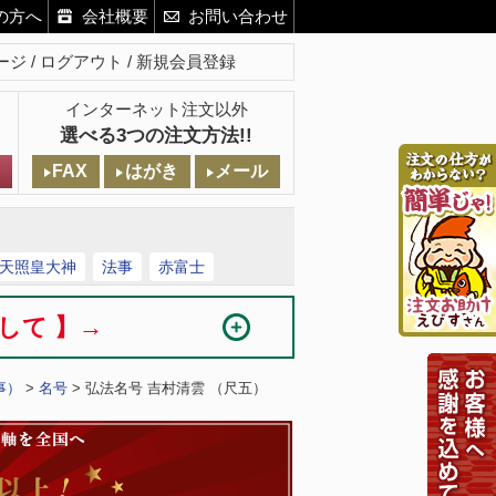
の方へ
会社概要
お問い合わせ
ージ
ログアウト
新規会員登録
インターネット注文以外
選べる3つの注文方法!!
FAX
はがき
メール
天照皇大神
法事
赤富士
まして 】→
事）
>
名号
> 弘法名号 吉村清雲 （尺五）