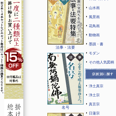
山水画
風景画
花鳥画
動物画
墨蹟・書
法事・法要
モダン
その他人気図柄
浄土真宗
浄土宗
真言宗
名号
日蓮宗