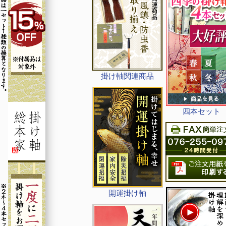
掛け軸関連商品
四本セット
開運掛け軸