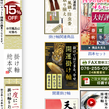
掛け軸関連商品
四本セット
開運掛け軸