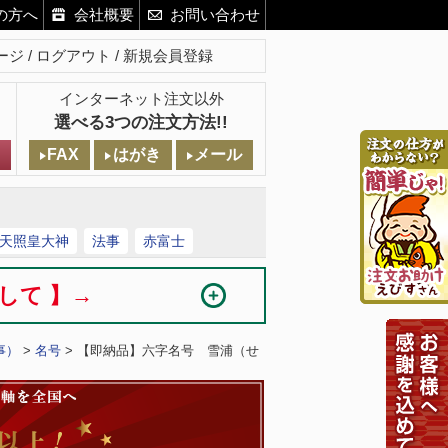
の方へ
会社概要
お問い合わせ
ージ
ログアウト
新規会員登録
インターネット注文以外
選べる3つの注文方法!!
FAX
はがき
メール
天照皇大神
法事
赤富士
まして 】→
事）
>
名号
> 【即納品】六字名号 雪浦（せ