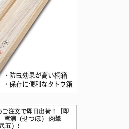
のご注文で即日出荷！
【即
 雪浦（せつほ） 肉筆
尺五）!