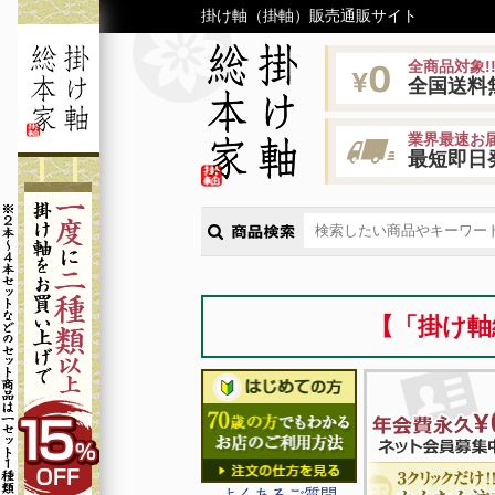
掛け軸（掛軸）販売通販サイト
全商品対象!
全国送料
業界最速お届
最短即日
【「掛け軸
よくあるご質問