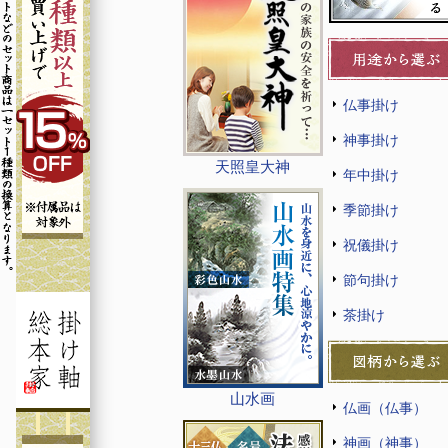
仏事掛け
神事掛け
天照皇大神
年中掛け
季節掛け
祝儀掛け
節句掛け
茶掛け
山水画
仏画（仏事）
神画（神事）