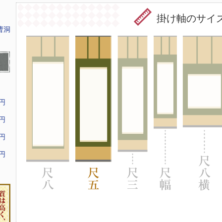
掛け軸のサイ
曹洞
9円
9円
9円
9円