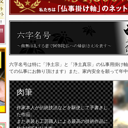
六字名号は特に「浄土宗」と「浄土真宗」の仏事用掛け軸
ての仏事にお飾り頂けます）また、家内安全を願って年中
肉筆
作家本人が伝統技法などを駆使して手書きし
た作品。
また表装も工芸職人による最高の技術作品に