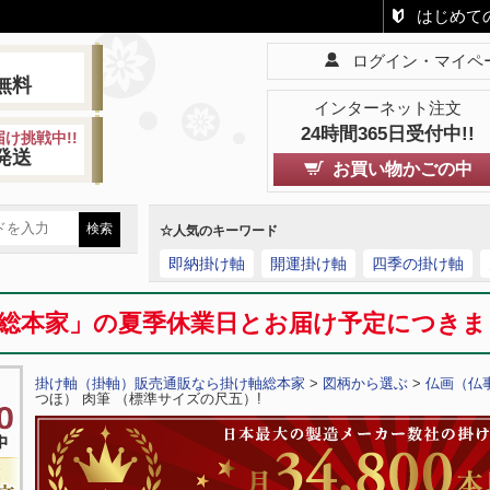
はじめて
ログイン・マイペ
!
無料
インターネット注文
24時間365日受付中!!
け挑戦中!!
発送
お買い物かごの中
☆人気のキーワード
即納掛け軸
開運掛け軸
四季の掛け軸
総本家」の夏季休業日とお届け予定につき
掛け軸（掛軸）販売通販なら掛け軸総本家
>
図柄から選ぶ
>
仏画（仏
つほ） 肉筆 （標準サイズの尺五）!