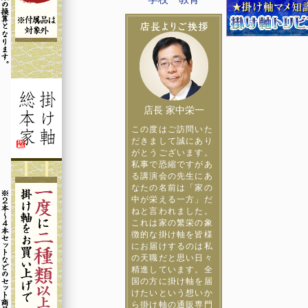
店長 家中栄一
この度はご訪問いた
だきまして誠にあり
がとうございます。
私事で恐縮ですがあ
る講演会の先生にあ
なたの名前は「家の
中が栄える一方」だ
ねと言われました。
これは家の繁栄の象
徴的な掛け軸を皆様
にお届けするのは私
の天職だと思い日々
精進しています。全
国の方に掛け軸を届
けたいという想いか
ら掛け軸の通販専門