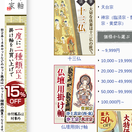
天台宗
禅宗（臨済宗・
宗・黄檗宗）
～9,999円
十三仏
10,000～19,99
20,000～29,99
30,000～49,99
50,000～99,99
100,000円～
仏壇用掛け軸