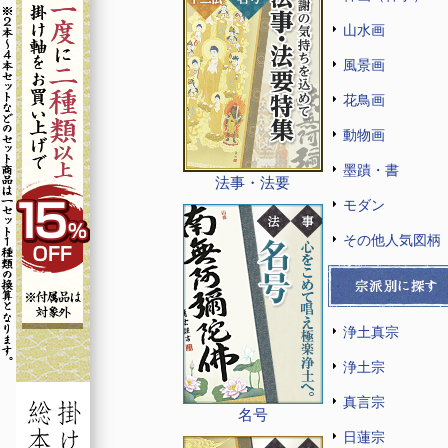
山水画
風景画
花鳥画
動物画
墨蹟・書
法事・法要
モダン
その他人気図柄
浄土真宗
浄土宗
真言宗
名号
日蓮宗