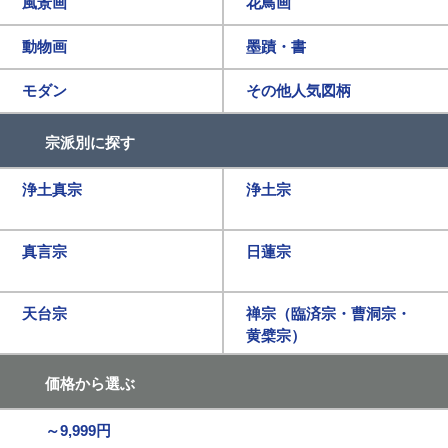
風景画
花鳥画
動物画
墨蹟・書
モダン
その他人気図柄
宗派別に探す
浄土真宗
浄土宗
真言宗
日蓮宗
天台宗
禅宗（臨済宗・曹洞宗・
黄檗宗）
価格から選ぶ
～9,999円