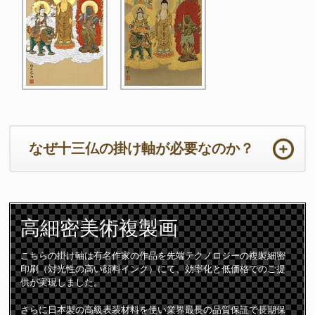
なぜ十三仏の掛け軸が必要なのか？
ご法事は初めての事ばかりで準備から当日までの心労は如何ばかり
かと存じます。法要の本来の目的において重要なのは供養するため
高細密
美術複製画
のご住職の読経や仏壇です。仏壇周りは一番大切な所となります。
ご住職はじめ参列者が注目される場所となりますので仏壇仏具や床
の間の掛け軸は特に配慮が必要となります。
こちらの掛け軸は有名作家の作品を先端テクノロジーの複製細密
印刷（対光性の高い顔料インク）にて、効率化と低価格でのご提
十三仏の掛け軸は初七日から三十三回忌までの合計「十三回の追善
供が実現しました。
供養」をつかさどる守護仏です。故人は十三の仏様に見守られなが
ら極楽浄土に導かれて成仏すると言われています。
さらに日本製の高級表装材料を使い業界最長の品質保証で長期保