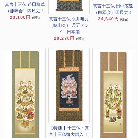
真言十三仏 芦田柳草
真言十三仏 田中広遠
（趣粋会）四尺丈！
（白翠会）四尺丈！
23,100円
(税込)
真言十三仏 永井暁月
24,640円
(税込)
（暁山会） 尺五アン
ド 日本製
28,270円
(税込)
【特価 】十三仏・真
言十三仏御大師入 ！