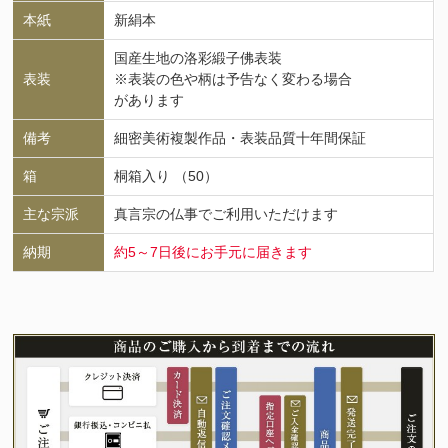
本紙
新絹本
国産生地の洛彩緞子佛表装
表装
※表装の色や柄は予告なく変わる場合
があります
備考
細密美術複製作品・表装品質十年間保証
箱
桐箱入り （50）
主な宗派
真言宗の仏事でご利用いただけます
納期
約5～7日後にお手元に届きます