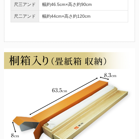
尺三アンド
幅約46.5cm×高さ約90cm
（十二支の守護仏にも起因）法要を期に祖先の供養とご自身やご家
族の守護を目的として心安らかな日々を過ごせるようこの掛け軸を
尺二アンド
幅約44cm×高さ約120cm
お掛けくださいませ。