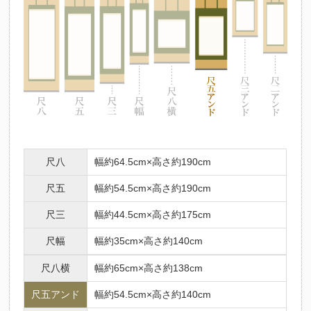
法要名
仏名
初七日
不動明王
ふどうみょうおう
二七日
釈迦如来
しゃかにょらい
三七日
文殊菩薩
もんじゅぼさつ
四七日
普賢菩薩
ふげんぼさつ
五七日
地蔵菩薩
じぞうぼさつ
六七日
弥勒菩薩
みろくぼさつ
七七日
薬師如来
やくしにょらい
尺八
幅約64.5cm×高さ約190cm
百カ日
観世音菩薩
かんのんぼさつ
尺五
幅約54.5cm×高さ約190cm
一周忌
勢至菩薩
せいしぼさつ
三回忌
阿弥陀如来
尺三
幅約44.5cm×高さ約175cm
あみだにょらい
七回忌
阿閃如来
あしゅくにょらい
尺幅
幅約35cm×高さ約140cm
十三回忌
大日如来
だいにちにょらい
尺八横
幅約65cm×高さ約138cm
三十三回忌
虚空蔵菩薩
こくうぞうぼさつ
尺五アンド
幅約54.5cm×高さ約140cm
十三仏の中には、人それぞれの守り本尊があるとされています。