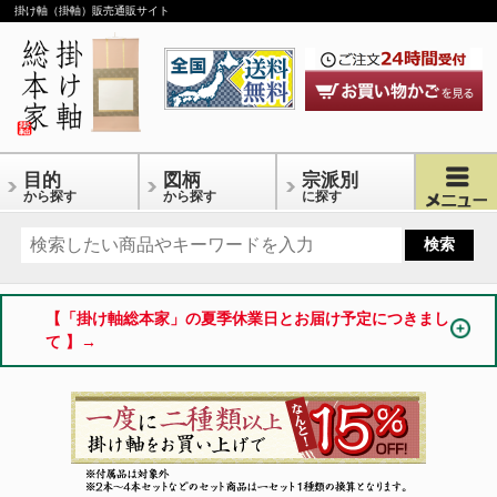
掛け軸（掛軸）販売通販サイト
目的
図柄
宗派別
から探す
から探す
に探す
【「掛け軸総本家」の夏季休業日とお届け予定につきまし
て 】→