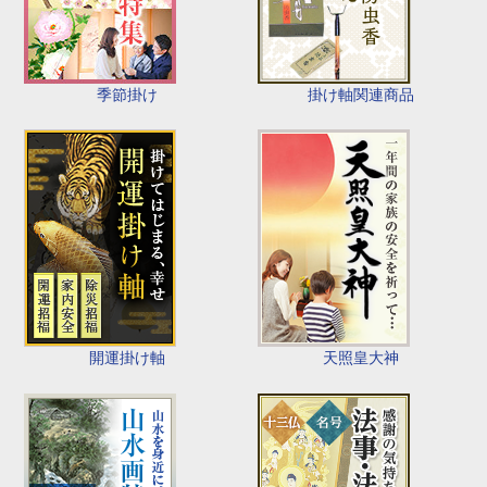
季節掛け
掛け軸関連商品
開運掛け軸
天照皇大神