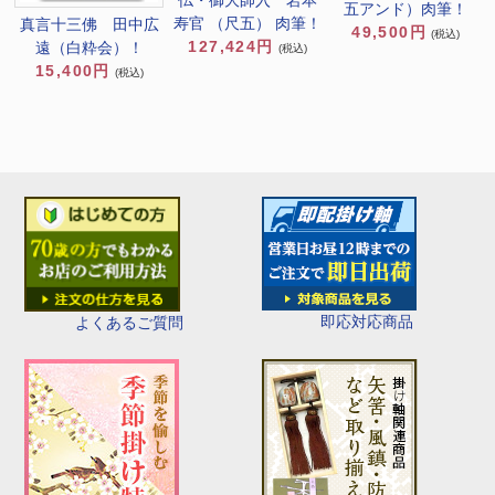
仏・御大師入 岩本
五アンド）肉筆！
寿官 （尺五） 肉筆！
真言十三佛 田中広
49,500円
(税込)
127,424円
遠（白粋会）！
(税込)
15,400円
(税込)
即応対応商品
よくあるご質問