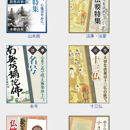
山水画
法事・法要
名号
十三仏