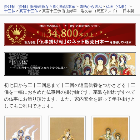
掛け軸（掛軸）販売通販なら掛け軸総本家
>
図柄から選ぶ
>
仏画（仏事）
>
十三仏
>
真言十三仏
> 真言十三佛 香山緑翠 洛友会 （尺五アンド） 日本製
初七日から三十三回忌まで十三回の追善供養をつかさどる十三
佛を一幅におさめた仏事用の掛け軸です。宗派を問わずすべて
の仏事にお飾り頂けます。また、家内安全を願って年中掛けと
してもご利用できます。