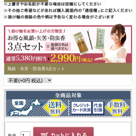
風鎮・矢筈・防虫香3点セット
数量