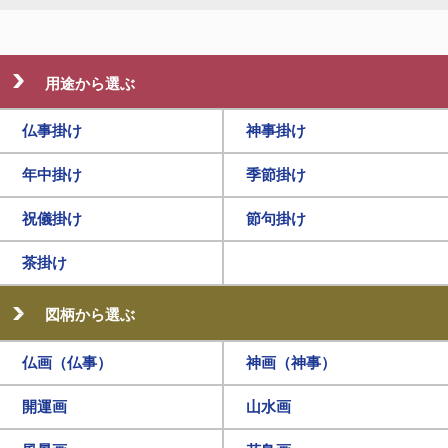
用途から選ぶ
仏事掛け
神事掛け
年中掛け
季節掛け
祝儀掛け
節句掛け
茶掛け
図柄から選ぶ
仏画（仏事）
神画（神事）
開運画
山水画