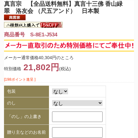
真言宗 【全品送料無料】
真言十三佛 香山緑
翠 洛友会 （尺五アンド） 日本製
商品番号 S-8E1-J534
メーカー通常価格40,304円のところ
21,802円
特別価格
(税込)
[198ポイント進呈 ]
包装
のし
「のし」の上書き
贈り主などのお名前