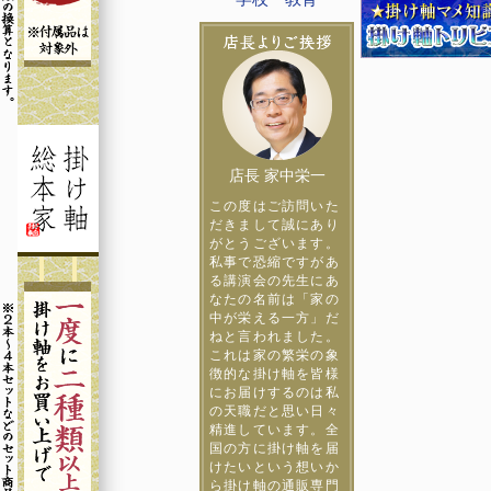
店長 家中栄一
この度はご訪問いた
だきまして誠にあり
がとうございます。
私事で恐縮ですがあ
る講演会の先生にあ
なたの名前は「家の
中が栄える一方」だ
ねと言われました。
これは家の繁栄の象
徴的な掛け軸を皆様
にお届けするのは私
の天職だと思い日々
精進しています。全
国の方に掛け軸を届
けたいという想いか
ら掛け軸の通販専門