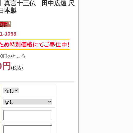
】
真言十三仏 田中広遠 尺
日本製
-J068
00円のところ
00円
(税込)