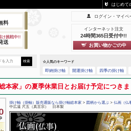
はじめて
ログイン・マイペ
!
無料
インターネット注文
24時間365日受付中!!
け挑戦中!!
発送
お買い物かごの中
☆人気のキーワード
即納掛け軸
開運掛け軸
四季の掛け軸
総本家」の夏季休業日とお届け予定につき
掛け軸（掛軸）販売通販なら掛け軸総本家
>
図柄から選ぶ
>
仏画（仏
中広遠 尺五（真言宗） 日本製