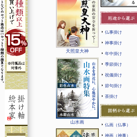
仏事掛け
神事掛け
天照皇大神
年中掛け
季節掛け
祝儀掛け
節句掛け
茶掛け
山水画
仏画（仏事）
神画（神事）