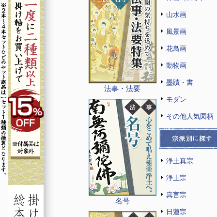
山水画
風景画
花鳥画
動物画
墨蹟・書
法事・法要
モダン
その他人気図柄
浄土真宗
浄土宗
真言宗
名号
日蓮宗