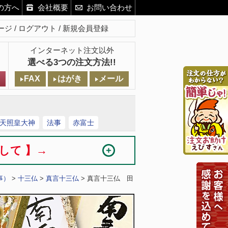
の方へ
会社概要
お問い合わせ
ージ
ログアウト
新規会員登録
インターネット注文以外
選べる3つの注文方法!!
FAX
はがき
メール
天照皇大神
法事
赤富士
まして 】→
事）
>
十三仏
>
真言十三仏
> 真言十三仏 田