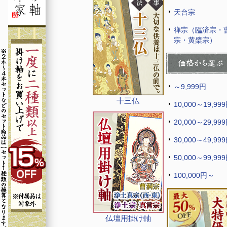
天台宗
禅宗（臨済宗・
宗・黄檗宗）
～9,999円
十三仏
10,000～19,99
20,000～29,99
30,000～49,99
50,000～99,99
100,000円～
仏壇用掛け軸