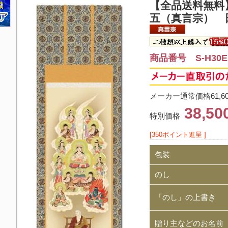
【全品送料無料
五（真言宗） 
商品番号 S-H30E1
メーカー通常価格61,6
38,5
特別価格
[350ポイント進呈 ]
包装
のし
「のし」の上書き
贈り主などのお名前