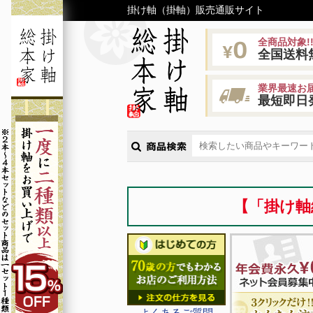
掛け軸（掛軸）販売通販サイト
全商品対象!
全国送料
業界最速お届
最短即日
【「掛け軸
よくあるご質問