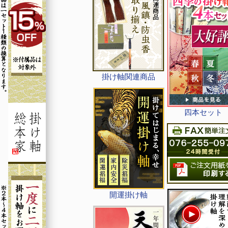
掛け軸関連商品
四本セット
開運掛け軸