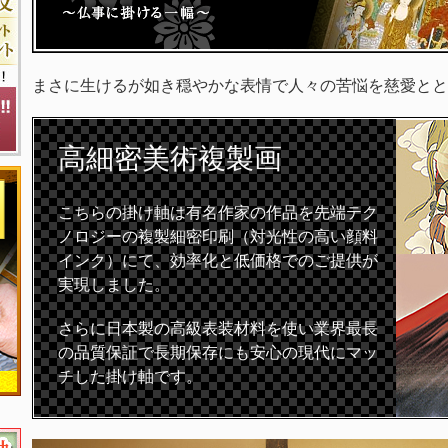
まさに生けるが如き穏やかな表情で人々の苦悩を慈愛とと
高細密
美術複製画
こちらの掛け軸は有名作家の作品を先端テク
ノロジーの複製細密印刷（対光性の高い顔料
インク）にて、効率化と低価格でのご提供が
実現しました。
さらに日本製の高級表装材料を使い業界最長
の品質保証で長期保存にも安心の現代にマッ
チした掛け軸です。