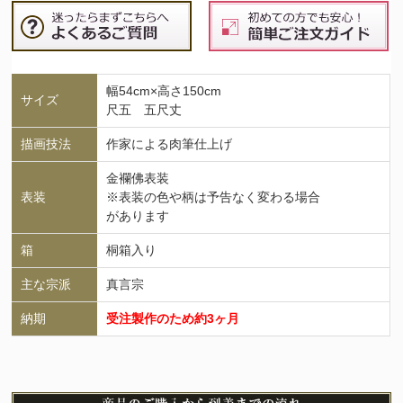
幅54cm×高さ150cm
サイズ
尺五 五尺丈
描画技法
作家による肉筆仕上げ
金襴佛表装
表装
※表装の色や柄は予告なく変わる場合
があります
箱
桐箱入り
主な宗派
真言宗
納期
受注製作のため約3ヶ月