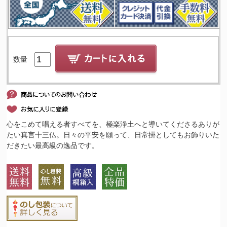
数量
心をこめて唱える者すべてを、極楽浄土へと導いてくださるありが
たい真言十三仏。日々の平安を願って、日常掛としてもお飾りいた
だきたい最高級の逸品です。