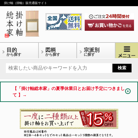
掛け軸（掛軸）販売通販サイト
目的
図柄
宗派別
から探す
から探す
に探す
【「掛け軸総本家」の夏季休業日とお届け予定につきまし
て 】→