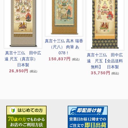
真言十三仏 高木 瑞香
（尺八） 肉筆 あ
真言十三仏 田中広
078！
真言十三仏 田中広
遠 尺五（真言宗）
150,837円
(税込)
遠 尺五【全品送料
日本製
無料】 日本製
26,950円
(税込)
35,750円
(税込)