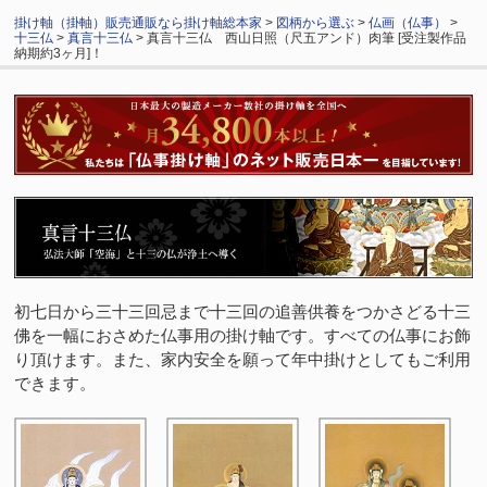
掛け軸（掛軸）販売通販なら掛け軸総本家
>
図柄から選ぶ
>
仏画（仏事）
>
十三仏
>
真言十三仏
> 真言十三仏 西山日照（尺五アンド）肉筆 [受注製作品
納期約3ヶ月]！
初七日から三十三回忌まで十三回の追善供養をつかさどる十三
佛を一幅におさめた仏事用の掛け軸です。すべての仏事にお飾
り頂けます。また、家内安全を願って年中掛けとしてもご利用
できます。