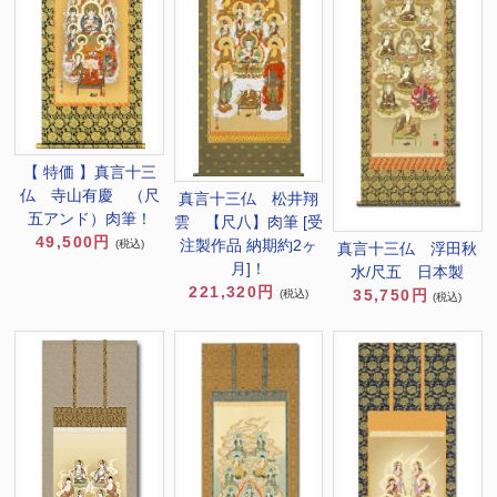
【 特価 】真言十三
仏 寺山有慶 （尺
真言十三仏 松井翔
五アンド）肉筆！
雲 【尺八】肉筆 [受
49,500円
注製作品 納期約2ヶ
(税込)
真言十三仏 浮田秋
月]！
水/尺五 日本製
221,320円
35,750円
(税込)
(税込)