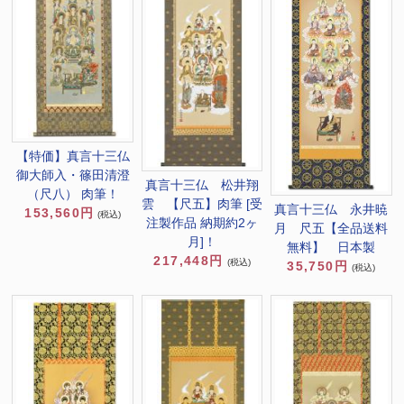
【特価】真言十三仏
御大師入・篠田清澄
真言十三仏 松井翔
（尺八） 肉筆！
雲 【尺五】肉筆 [受
真言十三仏 永井暁
153,560円
(税込)
注製作品 納期約2ヶ
月 尺五【全品送料
月]！
無料】 日本製
217,448円
(税込)
35,750円
(税込)