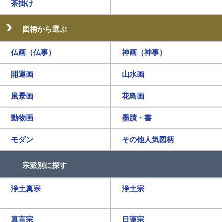
茶掛け
図柄から選ぶ
仏画（仏事）
神画（神事）
開運画
山水画
風景画
花鳥画
動物画
墨蹟・書
モダン
その他人気図柄
宗派別に探す
浄土真宗
浄土宗
真言宗
日蓮宗