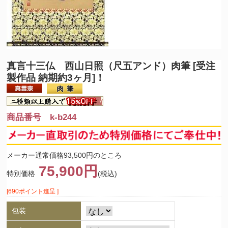
真言十三仏 西山日照（尺五アンド）肉筆 [受注
製作品 納期約3ヶ月]！
商品番号 k-b244
メーカー通常価格93,500円のところ
75,900円
特別価格
(税込)
[690ポイント進呈 ]
包装