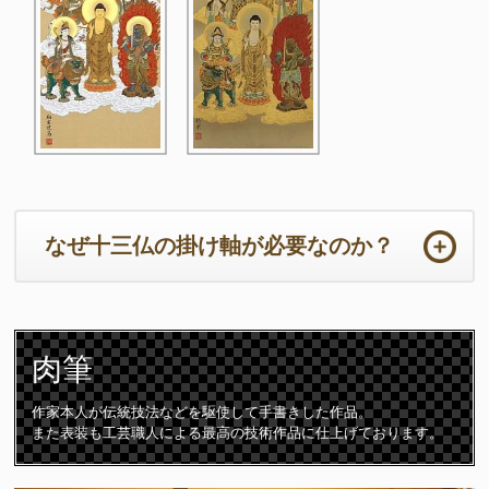
なぜ十三仏の掛け軸が必要なのか？
ご法事は初めての事ばかりで準備から当日までの心労は如何ばかり
かと存じます。法要の本来の目的において重要なのは供養するため
肉筆
のご住職の読経や仏壇です。仏壇周りは一番大切な所となります。
ご住職はじめ参列者が注目される場所となりますので仏壇仏具や床
の間の掛け軸は特に配慮が必要となります。
作家本人が伝統技法などを駆使して手書きした作品。
また表装も工芸職人による最高の技術作品に仕上げております。
十三仏の掛け軸は初七日から三十三回忌までの合計「十三回の追善
供養」をつかさどる守護仏です。故人は十三の仏様に見守られなが