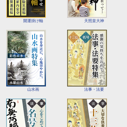
開運掛け軸
天照皇大神
山水画
法事・法要