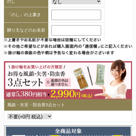
のし
「のし」の上書き
贈り主などのお名前
風鎮・矢筈・防虫香3点セット