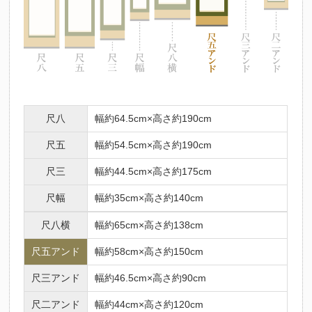
法要名
仏名
初七日
不動明王
ふどうみょうおう
二七日
釈迦如来
しゃかにょらい
三七日
文殊菩薩
もんじゅぼさつ
四七日
普賢菩薩
ふげんぼさつ
尺八
幅約64.5cm×高さ約190cm
五七日
地蔵菩薩
じぞうぼさつ
六七日
弥勒菩薩
みろくぼさつ
尺五
幅約54.5cm×高さ約190cm
七七日
薬師如来
やくしにょらい
尺三
幅約44.5cm×高さ約175cm
百カ日
観世音菩薩
かんのんぼさつ
尺幅
幅約35cm×高さ約140cm
一周忌
勢至菩薩
せいしぼさつ
三回忌
阿弥陀如来
尺八横
幅約65cm×高さ約138cm
あみだにょらい
七回忌
阿閃如来
あしゅくにょらい
尺五アンド
幅約58cm×高さ約150cm
十三回忌
大日如来
だいにちにょらい
尺三アンド
幅約46.5cm×高さ約90cm
三十三回忌
虚空蔵菩薩
こくうぞうぼさつ
尺二アンド
幅約44cm×高さ約120cm