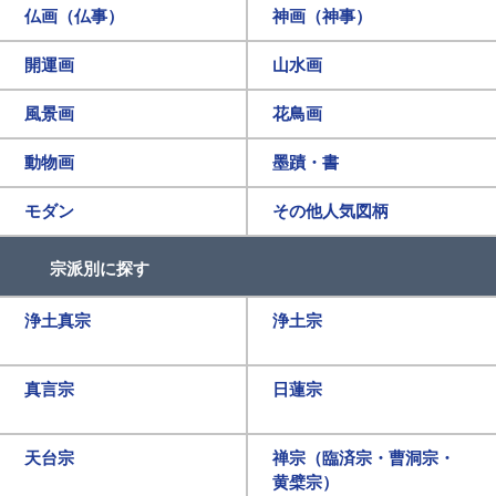
仏画（仏事）
神画（神事）
開運画
山水画
風景画
花鳥画
動物画
墨蹟・書
モダン
その他人気図柄
宗派別に探す
浄土真宗
浄土宗
真言宗
日蓮宗
天台宗
禅宗（臨済宗・曹洞宗・
黄檗宗）