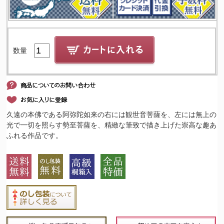
数量
久遠の本佛である阿弥陀如来の右には観世音菩薩を、左には無上の
光で一切を照らす勢至菩薩を、精緻な筆致で描き上げた崇高な趣あ
ふれる作品です。