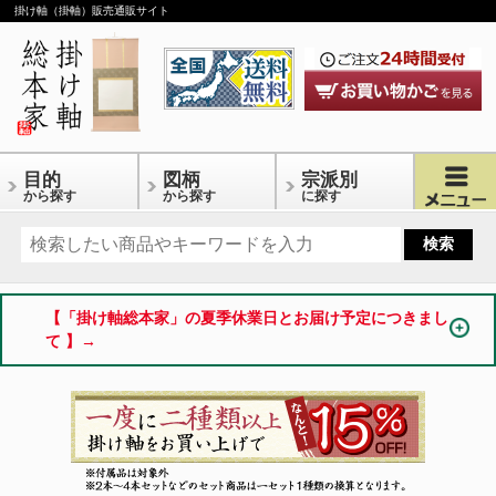
掛け軸（掛軸）販売通販サイト
目的
図柄
宗派別
から探す
から探す
に探す
【「掛け軸総本家」の夏季休業日とお届け予定につきまし
て 】→