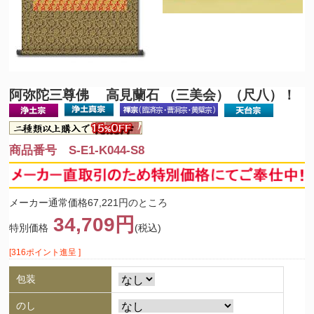
阿弥陀三尊佛 高見蘭石 （三美会）（尺八）！
商品番号 S-E1-K044-S8
メーカー通常価格67,221円のところ
34,709円
特別価格
(税込)
[316ポイント進呈 ]
包装
のし