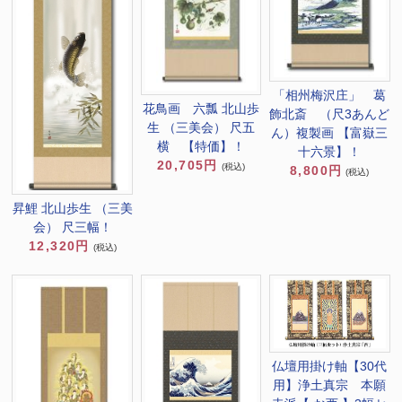
「相州梅沢庄」 葛
花鳥画 六瓢 北山歩
飾北斎 （尺3あんど
生 （三美会） 尺五
ん）複製画 【富嶽三
横 【特価】！
十六景】！
20,705円
(税込)
8,800円
(税込)
昇鯉 北山歩生 （三美
会） 尺三幅！
12,320円
(税込)
仏壇用掛け軸【30代
用】浄土真宗 本願