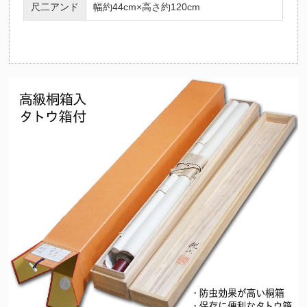
尺二アンド
幅約44cm×高さ約120cm