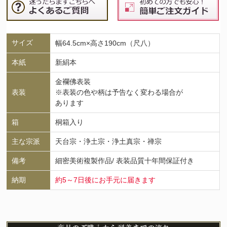
サイズ
幅64.5cm×高さ190cm（尺八）
本紙
新絹本
金襴佛表装
表装
※表装の色や柄は予告なく変わる場合が
あります
箱
桐箱入り
主な宗派
天台宗・浄土宗・浄土真宗・禅宗
備考
細密美術複製作品/ 表装品質十年間保証付き
納期
約5～7日後にお手元に届きます