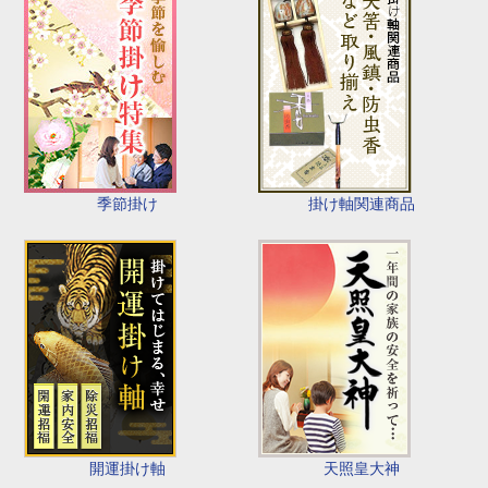
季節掛け
掛け軸関連商品
開運掛け軸
天照皇大神