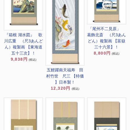
「尾州不二見原」
『箱根 湖水図』 歌
葛飾北斎 （尺3あん
川広重 （尺3あんど
どん）複製画 【富嶽
ん）複製画 【東海道
三十六景】！
五十三次】！
8,800円
(税込)
9,838円
(税込)
五鯉躍南天福寿 田
村竹世 尺三 【特価
】日本製！
12,320円
(税込)