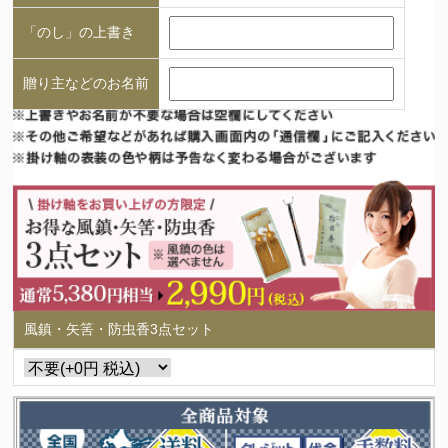
「のし」の上書き
贈り主などのお名前
風鎮・矢筈・防虫香3点セット