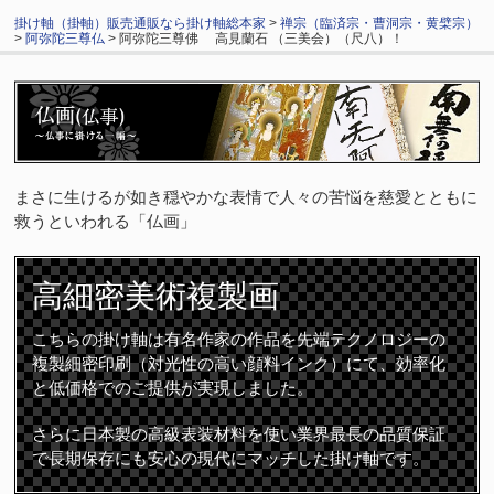
掛け軸（掛軸）販売通販なら掛け軸総本家
>
禅宗（臨済宗・曹洞宗・黄檗宗）
>
阿弥陀三尊仏
> 阿弥陀三尊佛 高見蘭石 （三美会）（尺八）！
まさに生けるが如き穏やかな表情で人々の苦悩を慈愛とともに
救うといわれる「仏画」
高細密
美術複製画
こちらの掛け軸は有名作家の作品を先端テクノロジーの
複製細密印刷（対光性の高い顔料インク）にて、効率化
と低価格でのご提供が実現しました。
さらに日本製の高級表装材料を使い業界最長の品質保証
で長期保存にも安心の現代にマッチした掛け軸です。