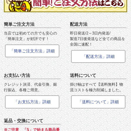
簡単ご注文方法
配送方法
当店では初めての方でも安心の
即日発送/2～3日内発送/
「簡単注文」が好評です！
製造7日後発送など全ての商品を
全国に速配！
「簡単ご注文方法」詳細
「配送方法」詳細
お支払い方法
送料について
クレジット決済、代金引換、銀
掛け軸はすべて【送料無料】物
行振込、各種ご用意。
流コストを極力削減しました。
「お支払方法」詳細
「送料について」詳細
返品・交換について
※ご注意 「S」で始まる商品番