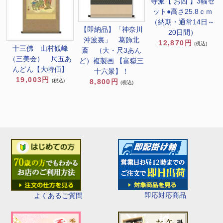
寺派【 お西 】3幅セ
ット●高さ25.8ｃｍ
（納期・通常14日～
【即納品】「神奈川
20日間）
沖波裏」 葛飾北
12,870円
(税込)
十三佛 山村観峰
斎 （大・尺3あん
（三美会） 尺五あ
ど）複製画 【富嶽三
んどん【大特価】
十六景】！
19,003円
(税込)
8,800円
(税込)
即応対応商品
よくあるご質問