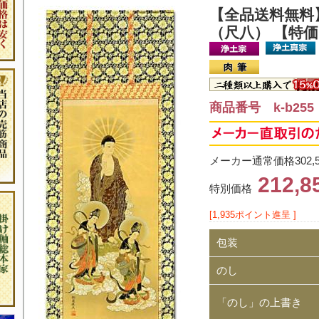
【全品送料無料
（尺八） 【特
商品番号 k-b255
メーカー通常価格302,
212,
特別価格
[1,935ポイント進呈 ]
包装
のし
「のし」の上書き