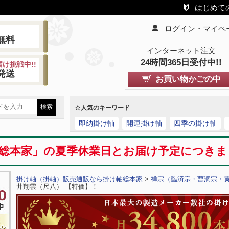
はじめて
ログイン・マイペ
!
無料
インターネット注文
24時間365日受付中!!
け挑戦中!!
発送
お買い物かごの中
☆人気のキーワード
即納掛け軸
開運掛け軸
四季の掛け軸
総本家」の夏季休業日とお届け予定につき
掛け軸（掛軸）販売通販なら掛け軸総本家
>
禅宗（臨済宗・曹洞宗・
井翔雲（尺八） 【特価】！