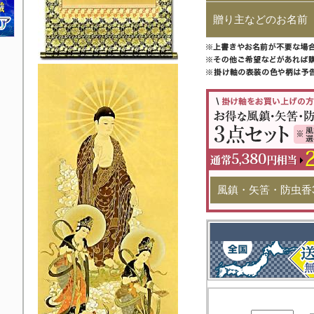
贈り主などのお名前
風鎮・矢筈・防虫香