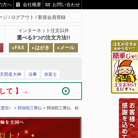
の方へ
会社概要
お問い合わせ
ージ
ログアウト
新規会員登録
インターネット注文以外
選べる3つの注文方法!!
FAX
はがき
メール
天照皇大神
法事
赤富士
まして 】→
黄檗宗）
>
阿弥陀三尊仏
> 阿弥陀三尊仏 松