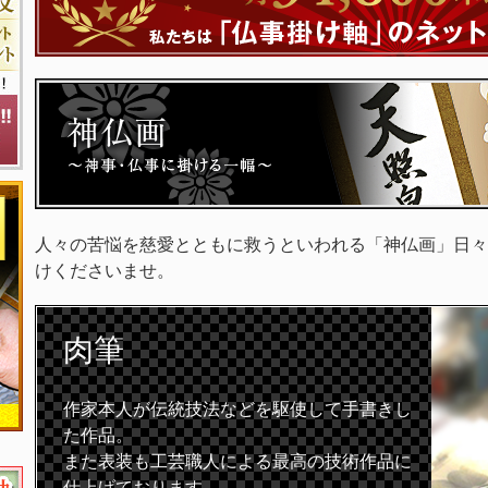
人々の苦悩を慈愛とともに救うといわれる「神仏画」日々
けくださいませ。
肉筆
作家本人が伝統技法などを駆使して手書きし
た作品。
また表装も工芸職人による最高の技術作品に
仕上げております。