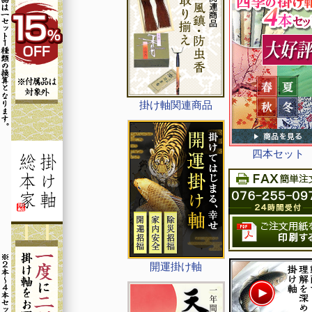
掛け軸関連商品
四本セット
開運掛け軸