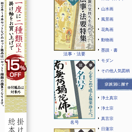
山水画
風景画
花鳥画
動物画
墨蹟・書
法事・法要
モダン
その他人気図柄
浄土真宗
浄土宗
真言宗
名号
日蓮宗