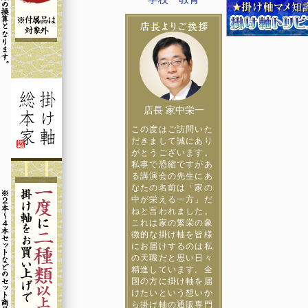
店長 家中栄一
この度はご訪問いた
だきまして誠にあり
がとうございます。
私事で恐縮ですがあ
る講演会の先生にあ
なたの名前は「家の
中が栄える一方」だ
ねと言われました。
これは家の繁栄の象
徴的な掛け軸を皆様
にお届けするのは私
の天職だと思い日々
精進しています。全
国の方に掛け軸を届
けたいという想いか
ら掛け軸の通販専門