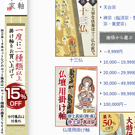
天台宗
禅宗（臨済宗・
宗・黄檗宗）
～9,999円
十三仏
10,000～19,99
20,000～29,99
30,000～49,99
50,000～99,99
100,000円～
仏壇用掛け軸