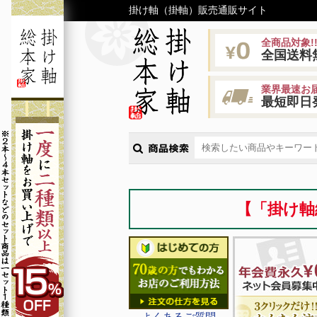
掛け軸（掛軸）販売通販サイト
全商品対象!
全国送料
業界最速お届
最短即日
【「掛け軸
よくあるご質問