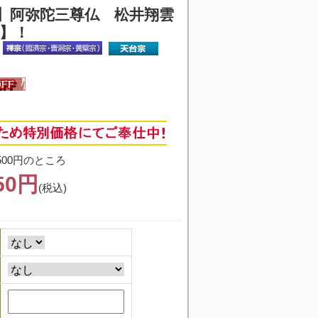
】
阿弥陀三尊仏 松井翔雲
価】！
500円のところ
850円
(税込)