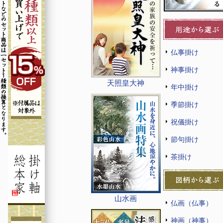
仏事掛け
神事掛け
天照皇大神
年中掛け
季節掛け
祝儀掛け
節句掛け
茶掛け
山水画
仏画（仏事）
神画（神事）