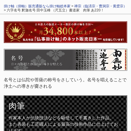
掛け軸（掛軸）販売通販なら掛け軸総本家
>
禅宗（臨済宗・曹洞宗・黄檗宗）
> 六字名号 釈迦名号 田中玉峰 （尺五立）書道家 肉筆 あ220！
名号とは仏陀や菩薩の称号をさしていう。名号を唱えることで
浄土への導きが齎される
肉筆
作家本人が伝統技法などを駆使して手書きした作品。
また表装も工芸職人による最高の技術作品に仕上げてお
ります。