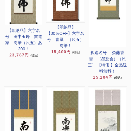
【即納品】
【即納品】六字名
【30％OFF】六字名
号 田中玉峰 書道
号 青鳳 （尺五）
家 肉筆（尺五）あ
肉筆！
200！
15,400円
釈迦名号 斎藤香
(税込)
23,787円
(税込)
雪 （墨愁会）（尺
三） 【特価 】全品送
料無料！
15,104円
(税込)