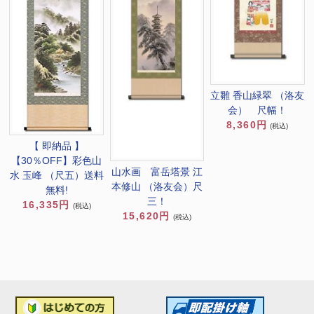
立雛 香山緑翠 （洛友
会） 尺幅！
8,360円
(税込)
【 即納品 】
【30％OFF】彩色山
山水画 富岳塔景 江
水 玉峰 （尺五）送料
本修山 （洛友会）尺
無料!
三！
16,335円
(税込)
15,620円
(税込)