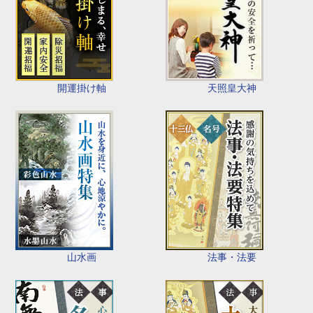
開運掛け軸
天照皇大神
山水画
法事・法要