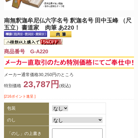
南無釈迦牟尼仏
六字名号 釈迦名号 田中玉峰 （尺
五立）書道家 肉筆 あ220！
商品番号 G-A220
メーカー通常価格30,250円のところ
23,787円
特別価格
(税込)
[216ポイント進呈 ]
包装
のし
「のし」の上書き