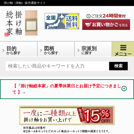
掛け軸（掛軸）販売通販サイト
目的
図柄
宗派別
から探す
から探す
に探す
【「掛け軸総本家」の夏季休業日とお届け予定につきまし
て 】→