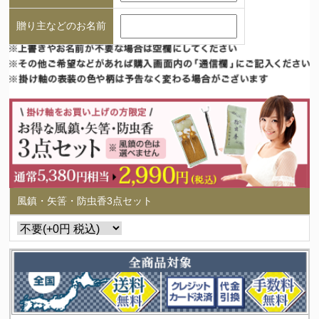
贈り主などのお名前
風鎮・矢筈・防虫香3点セット