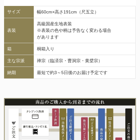
サイズ
幅60cm×高さ191cm（尺五立）
高級国産生地表装
表装
※表装の色や柄は予告なく変わる場合
があります
箱
桐箱入り
主な宗派
禅宗（臨済宗・曹洞宗・黄檗宗）
納期
最短で約3～5日後のお届け予定です