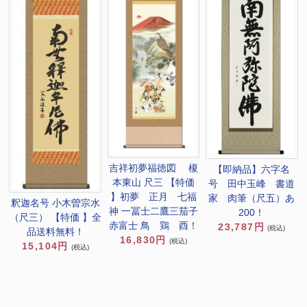
吉祥初夢福徳図 榎
【即納品】六字名
本東山 尺三 【特価
号 田中玉峰 書道
】初夢 正月 七福
家 肉筆（尺五）あ
釈迦名号 小木曽宗水
神 一冨士二鷹三茄子
200！
（尺三） 【特価 】全
赤富士 鳥 鶏 酉！
23,787円
(税込)
品送料無料！
16,830円
(税込)
15,104円
(税込)