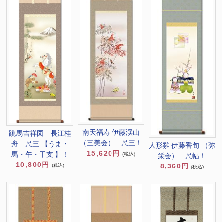
南天福寿 伊藤渓山
跳馬吉祥図 長江桂
（三美会） 尺三！
舟 尺三 【うま・
人形雛 伊藤香旬 （弥
15,620円
馬・午・干支 】！
(税込)
栄会） 尺幅！
10,800円
8,360円
(税込)
(税込)