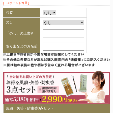
[137ポイント進呈 ]
包装
のし
「のし」の上書き
贈り主などのお名前
風鎮・矢筈・防虫香3点セット