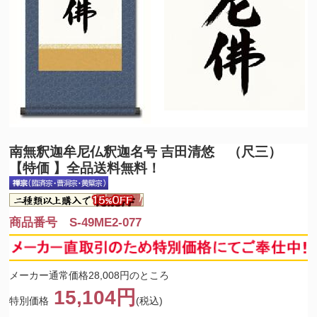
南無釈迦牟尼仏
釈迦名号 吉田清悠 （尺三）
【特価 】全品送料無料！
商品番号 S-49ME2-077
メーカー通常価格28,008円のところ
15,104円
特別価格
(税込)