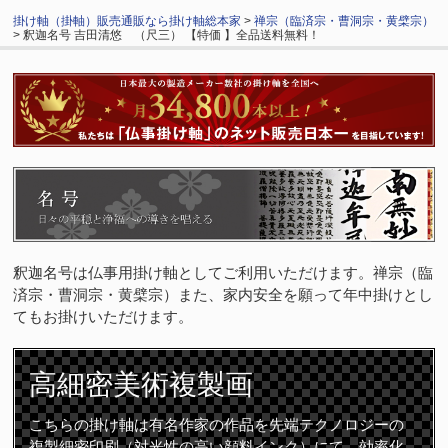
掛け軸（掛軸）販売通販なら掛け軸総本家
>
禅宗（臨済宗・曹洞宗・黄檗宗）
> 釈迦名号 吉田清悠 （尺三） 【特価 】全品送料無料！
釈迦名号は仏事用掛け軸としてご利用いただけます。禅宗（臨
済宗・曹洞宗・黄檗宗）また、家内安全を願って年中掛けとし
てもお掛けいただけます。
高細密
美術複製画
こちらの掛け軸は有名作家の作品を先端テクノロジーの
複製細密印刷（対光性の高い顔料インク）にて、効率化