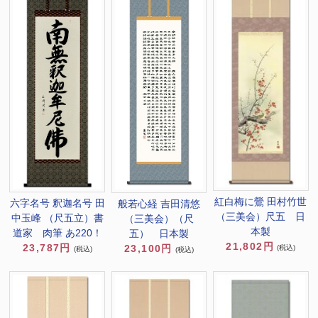
紅白梅に鶯 田村竹世
六字名号 釈迦名号 田
般若心経 吉田清悠
（三美会）尺五 日
中玉峰 （尺五立）書
（三美会）（尺
本製
道家 肉筆 あ220！
五） 日本製
21,802円
23,787円
23,100円
(税込)
(税込)
(税込)