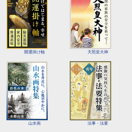
開運掛け軸
天照皇大神
山水画
法事・法要