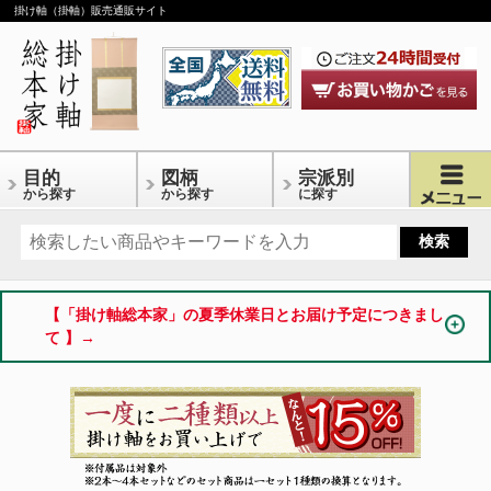
掛け軸（掛軸）販売通販サイト
目的
図柄
宗派別
から探す
から探す
に探す
【「掛け軸総本家」の夏季休業日とお届け予定につきまし
て 】→