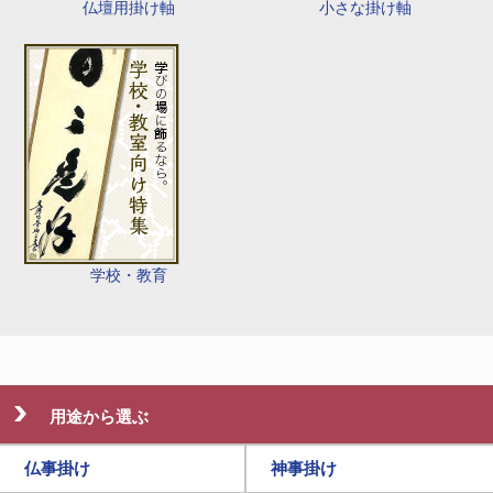
仏壇用掛け軸
小さな掛け軸
学校・教育
用途から選ぶ
仏事掛け
神事掛け