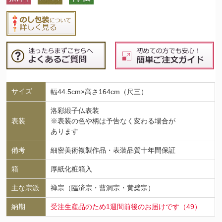
サイズ
幅44.5cm×高さ164cm（尺三）
洛彩緞子仏表装
表装
※表装の色や柄は予告なく変わる場合が
あります
備考
細密美術複製作品・表装品質十年間保証
箱
厚紙化粧箱入
主な宗派
禅宗（臨済宗・曹洞宗・黄檗宗）
納期
受注生産品のため1週間前後のお届けです（49）