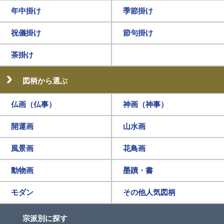
年中掛け
季節掛け
祝儀掛け
節句掛け
茶掛け
図柄から選ぶ
仏画（仏事）
神画（神事）
開運画
山水画
風景画
花鳥画
動物画
墨蹟・書
モダン
その他人気図柄
宗派別に探す