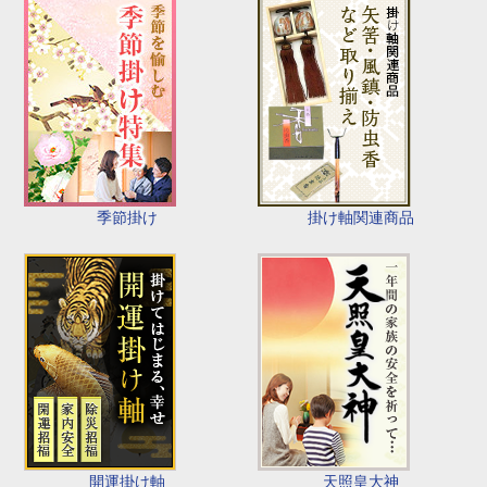
季節掛け
掛け軸関連商品
開運掛け軸
天照皇大神