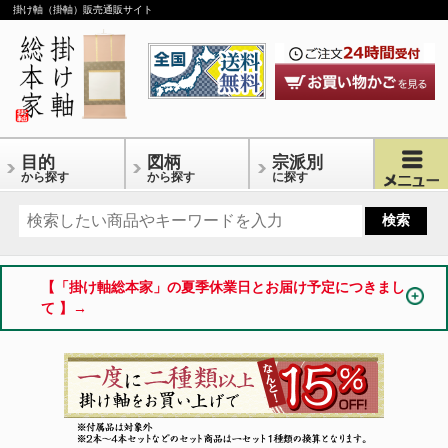
掛け軸（掛軸）販売通販サイト
目的
図柄
宗派別
から探す
から探す
に探す
【「掛け軸総本家」の夏季休業日とお届け予定につきまし
て 】→