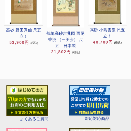
高砂 小島雲嶺 尺五
高砂 野田秀仙 尺五
鶴亀高砂吉兆図 西尾
立！
立！
香悦 （三美会） 尺
40,700円
53,900円
(税込)
(税込)
五 日本製
21,802円
(税込)
即応対応商品
よくあるご質問