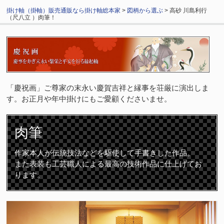
掛け軸（掛軸）販売通販なら掛け軸総本家
>
図柄から選ぶ
> 高砂 川島利行
（尺八立 ）肉筆！
「慶祝画」ご尊家の末永い慶賀吉祥と縁事を荘厳に演出しま
す。お正月や年中掛けにもご愛顧くださいませ。
肉筆
作家本人が伝統技法などを駆使して手書きした作品。
また表装も工芸職人による最高の技術作品に仕上げてお
ります。