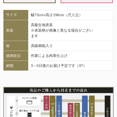
サイズ
幅73cm×高さ196cm（尺八立）
高級生地表装
表装
※表装柄が画像と異なる場合がござい
ます
箱
高級桐箱入り
描画技法
作家による肉筆仕上げ
納期
3～5日後のお届け予定です（37）