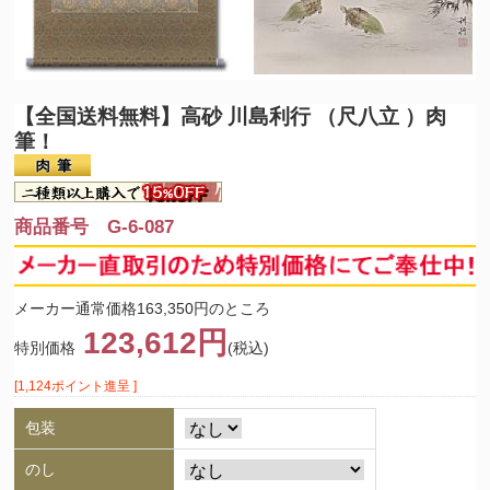
【全国送料無料】
高砂 川島利行 （尺八立 ）肉
筆！
商品番号 G-6-087
メーカー通常価格163,350円のところ
123,612円
特別価格
(税込)
[1,124ポイント進呈 ]
包装
のし