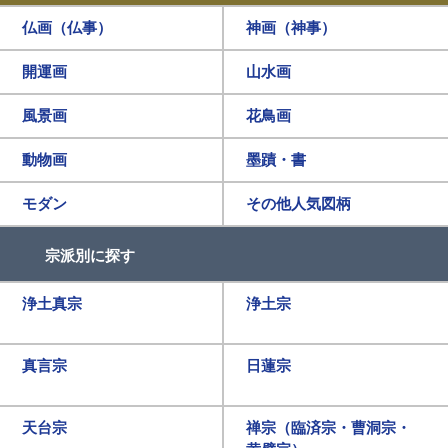
仏画（仏事）
神画（神事）
開運画
山水画
風景画
花鳥画
動物画
墨蹟・書
モダン
その他人気図柄
宗派別に探す
浄土真宗
浄土宗
真言宗
日蓮宗
天台宗
禅宗（臨済宗・曹洞宗・