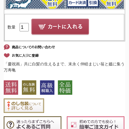
数量
「慶祝画」共に白髪の生えるまで、末永く仲睦まじい翁と媼に集う
万寿亀