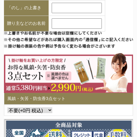
「のし」の上書き
贈り主などのお名前
風鎮・矢筈・防虫香3点セット