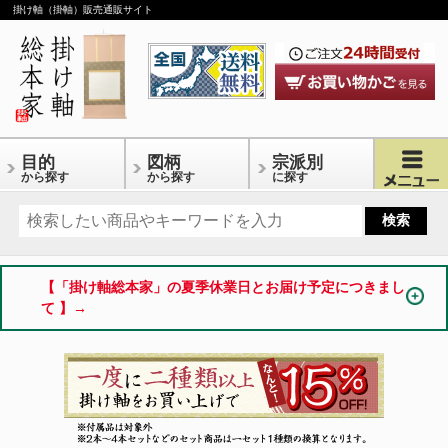
掛け軸（掛軸）販売通販サイト
目的
図柄
宗派別
から探す
から探す
に探す
【「掛け軸総本家」の夏季休業日とお届け予定につきまし
て 】→