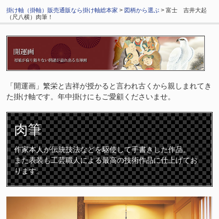
掛け軸（掛軸）販売通販なら掛け軸総本家
>
図柄から選ぶ
> 富士 吉井大起
（尺八横）肉筆！
「開運画」繁栄と吉祥が授かると言われ古くから親しまれてき
た掛け軸です。年中掛けにもご愛顧くださいませ。
肉筆
作家本人が伝統技法などを駆使して手書きした作品。
また表装も工芸職人による最高の技術作品に仕上げてお
ります。