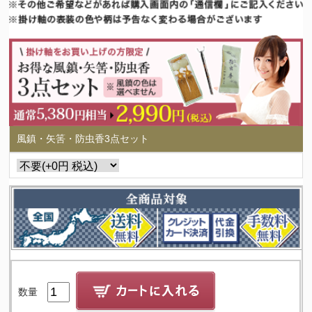
風鎮・矢筈・防虫香3点セット
数量