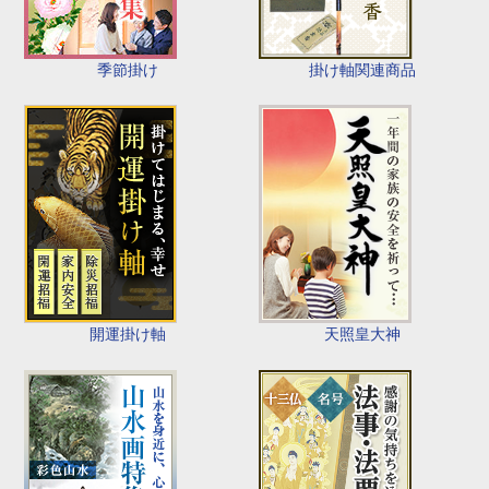
季節掛け
掛け軸関連商品
開運掛け軸
天照皇大神