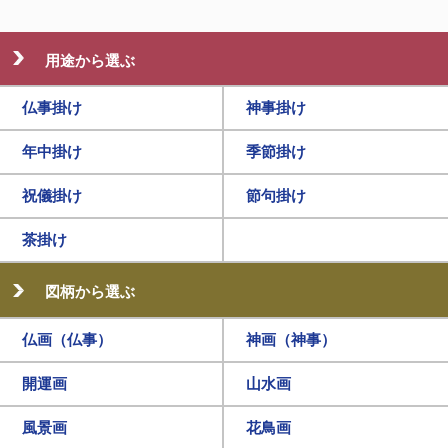
用途から選ぶ
仏事掛け
神事掛け
年中掛け
季節掛け
祝儀掛け
節句掛け
茶掛け
図柄から選ぶ
仏画（仏事）
神画（神事）
開運画
山水画
風景画
花鳥画