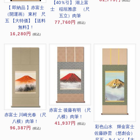
(税込)
【40％引】 湖上富
【 即納品 】赤富士
士 稲垣雅彦 （尺
（開運画） 東村 尺
五立）肉筆
五 【大特価】【送料
77,760円
(税込)
無料】!
16,280円
(税込)
赤富士 後藤有明 （尺
赤富士 川崎光春 （尺
八横）肉筆！
八横）肉筆！
41,937円
(税込)
彩色山水 輝金富士
96,387円
(税込)
佐藤静雲 （悠創会）
尺五・あんどん【大