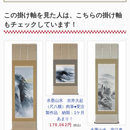
この掛け軸を見た人は、こちらの掛け軸
もチェックしています！
水墨山水 吉井大起
（尺八横）肉筆●受注
製作品 納期：1ケ月
あまり！
178,062円
(税込)
水墨山水 安江春