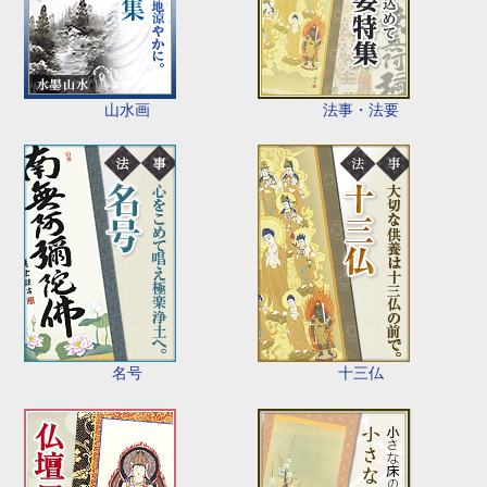
山水画
法事・法要
名号
十三仏