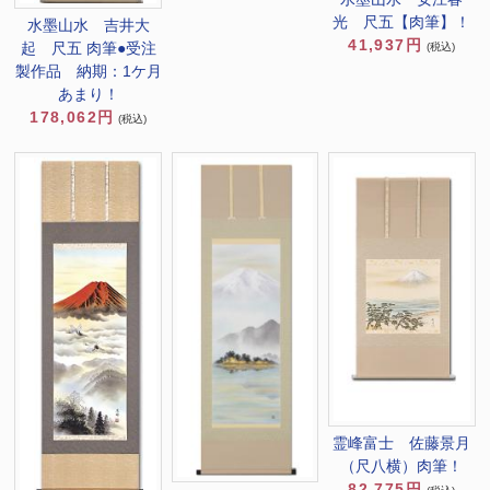
光 尺五【肉筆】！
水墨山水 吉井大
41,937円
起 尺五 肉筆●受注
(税込)
製作品 納期：1ケ月
あまり！
178,062円
(税込)
霊峰富士 佐藤景月
（尺八横）肉筆！
82,775円