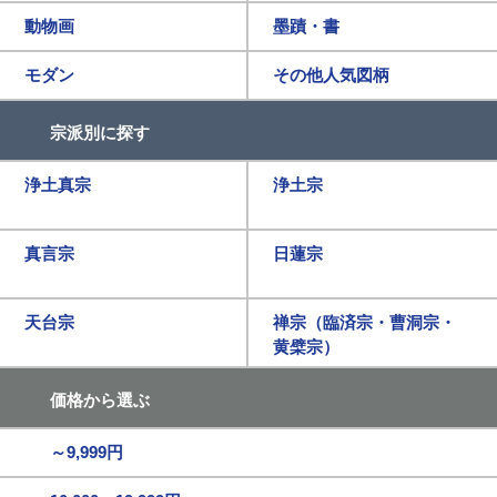
動物画
墨蹟・書
モダン
その他人気図柄
宗派別に探す
浄土真宗
浄土宗
真言宗
日蓮宗
天台宗
禅宗（臨済宗・曹洞宗・
黄檗宗）
価格から選ぶ
～9,999円