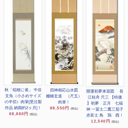
秋「稲穂に雀」 中谷
四神相応山水図
開運初夢来迎図 長
文魚（小さめサイズ
棚橋玄道 （尺五）
江桂舟 尺三 【特価
の半切）肉筆[受注製
肉筆！
】初夢 正月 七福
作品 納期約2ヶ月]！
88,550円
神 一冨士二鷹三茄子
(税込)
68,860円
(税込)
赤富士 鳥 鶏 酉！
12,540円
(税込)