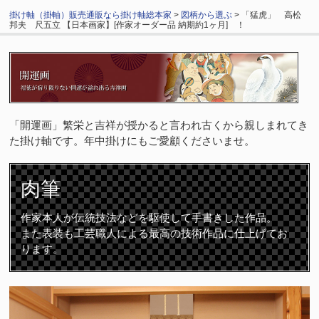
掛け軸（掛軸）販売通販なら掛け軸総本家
>
図柄から選ぶ
> 「猛虎」 高松
邦夫 尺五立 【日本画家】[作家オーダー品 納期約1ヶ月] ！
「開運画」繁栄と吉祥が授かると言われ古くから親しまれてき
た掛け軸です。年中掛けにもご愛顧くださいませ。
肉筆
作家本人が伝統技法などを駆使して手書きした作品。
また表装も工芸職人による最高の技術作品に仕上げてお
ります。