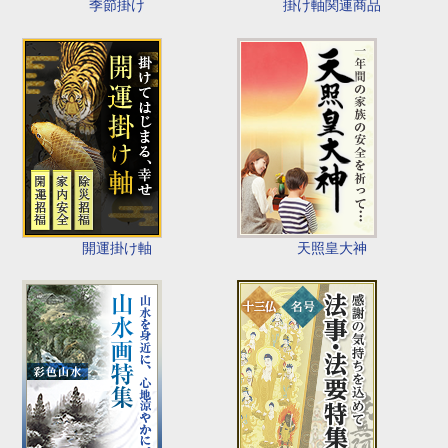
季節掛け
掛け軸関連商品
開運掛け軸
天照皇大神