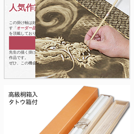
人気作家の作品のため
この掛け軸は好評のため現在、ご注文をお受けしてから作成しま
す「
オーダー品
」となります。下記の通りお届けまでに、お時間
を頂戴しております。
納期：１ケ月ほど
先生の描く掛け軸は、お待ちいただいても十分に価値のある人気
作品です。
ぜひ、この機会にお求めください。