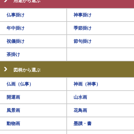
用途から選ぶ
仏事掛け
神事掛け
年中掛け
季節掛け
祝儀掛け
節句掛け
茶掛け
図柄から選ぶ
仏画（仏事）
神画（神事）
開運画
山水画
風景画
花鳥画
動物画
墨蹟・書