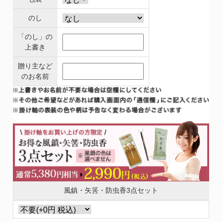
のし
「のし」の
上書き
贈り主など
のお名前
風鎮・矢筈・防虫香3点セット