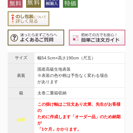
サイズ
幅54.5cm×高さ190cm（尺五）
国産高級生地表装
表装
※表装の色や柄は予告なく変わる場合
があります
箱
太巻二重箱収納
この掛け軸はご注文あり次第、先生がお客様
の
ために作成します「オーダー品」のため納期
納期
が
「1ケ月」かかります。