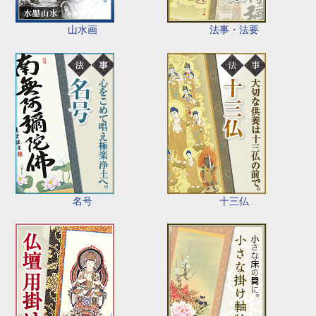
山水画
法事・法要
名号
十三仏