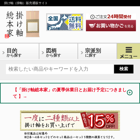
掛け軸（掛軸）販売通販サイト
目的
図柄
宗派別
から探す
から探す
に探す
【「掛け軸総本家」の夏季休業日とお届け予定につきまし
て 】→