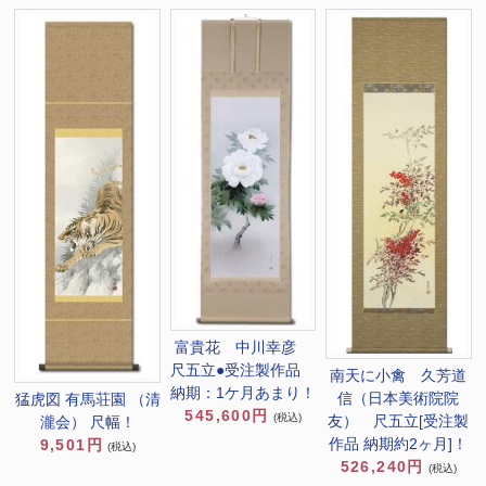
富貴花 中川幸彦
尺五立●受注製作品
南天に小禽 久芳道
納期：1ケ月あまり！
信（日本美術院院
猛虎図 有馬荘園 （清
545,600円
(税込)
友） 尺五立[受注製
瀧会） 尺幅！
作品 納期約2ヶ月]！
9,501円
(税込)
526,240円
(税込)