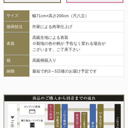
サイズ
幅71cm×高さ200cm（尺八立）
描画技法
作家による肉筆仕上げ
高級生地による表装
表装
※裂地の色や柄が 予告なく変わる場合が
ございます。ご了承下さい
箱
高級桐箱入り
納期
最短で約3～5日後のお届け予定です