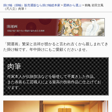
掛け軸（掛軸）販売通販なら掛け軸総本家
>
図柄から選ぶ
> 鶴亀 岩田文鳳
（尺八立）肉筆！
「開運画」繁栄と吉祥が授かると言われ古くから親しまれてき
た掛け軸です。年中掛けにもご愛顧くださいませ。
肉筆
作家本人が伝統技法などを駆使して手書きした作品。
また表装も工芸職人による最高の技術作品に仕上げてお
ります。