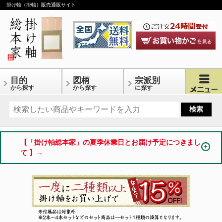
掛け軸（掛軸）販売通販サイト
目的
図柄
宗派別
から探す
から探す
に探す
【「掛け軸総本家」の夏季休業日とお届け予定につきまし
て 】→