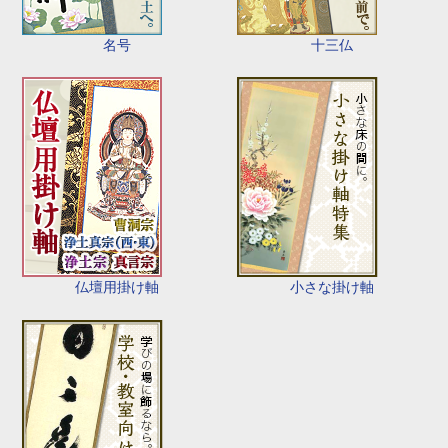
名号
十三仏
仏壇用掛け軸
小さな掛け軸