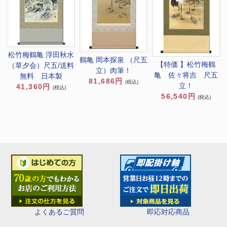
松竹梅鶴亀 浮田秋水
鶴亀 岡本探泉 （尺五
【特価 】松竹梅鶴
（草夕会）尺五/送料
立）肉筆！
亀 佐々将吉 尺五
無料 日本製
81,686円
(税込)
立！
41,360円
(税込)
56,540円
(税込)
即応対応商品
よくあるご質問