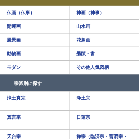
仏画（仏事）
神画（神事）
開運画
山水画
風景画
花鳥画
動物画
墨蹟・書
モダン
その他人気図柄
宗派別に探す
浄土真宗
浄土宗
真言宗
日蓮宗
天台宗
禅宗（臨済宗・曹洞宗・