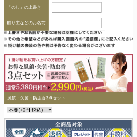
「のし」の上書き
贈り主などのお名前
風鎮・矢筈・防虫香3点セット