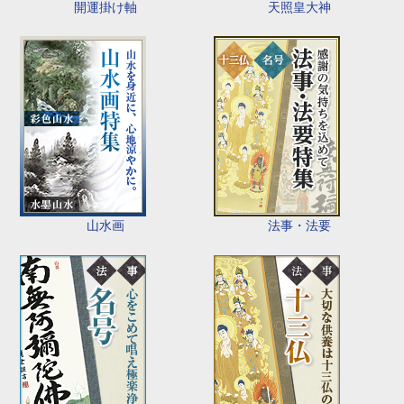
開運掛け軸
天照皇大神
山水画
法事・法要