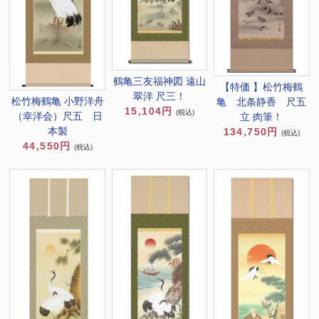
鶴亀三友福神図 遠山
【特価 】松竹梅鶴
翠洋 尺三！
松竹梅鶴亀 小野洋舟
亀 北条静香 尺五
15,104円
(税込)
（幸洋会）尺五 日
立 肉筆！
本製
134,750円
(税込)
44,550円
(税込)