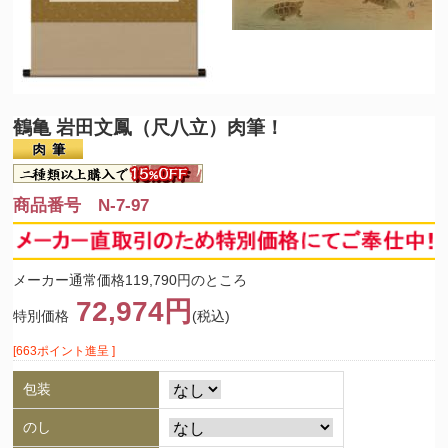
鶴亀 岩田文鳳（尺八立）肉筆！
商品番号 N-7-97
メーカー通常価格119,790円のところ
72,974円
特別価格
(税込)
[663ポイント進呈 ]
包装
のし