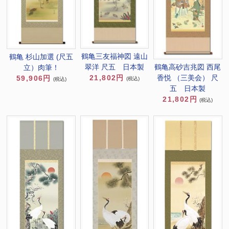
鶴亀三友福神図 遠山
鶴亀 杉山加選 (尺五
鶴亀高砂吉兆図 西尾
翠洋 尺五 日本製
立）肉筆！
香悦 （三美会） 尺
21,802円
59,906円
(税込)
(税込)
五 日本製
21,802円
(税込)