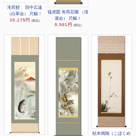
滝昇鯉 田中広遠
猛虎図 有馬荘園 （清
（白翠会） 尺幅！
瀧会） 尺幅！
10,175円
(税込)
9,501円
(税込)
枯木鳴鵙（こぼくめ