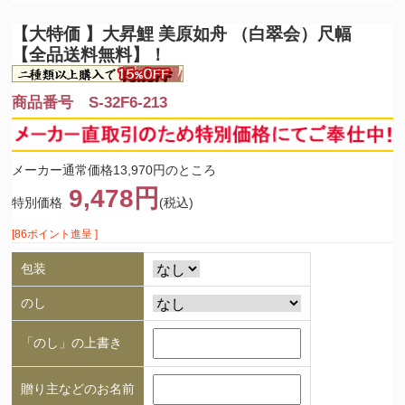
【大特価 】
大昇鯉 美原如舟 （白翠会）尺幅
【全品送料無料】！
商品番号 S-32F6-213
メーカー通常価格13,970円のところ
9,478円
特別価格
(税込)
[86ポイント進呈 ]
包装
のし
「のし」の上書き
贈り主などのお名前