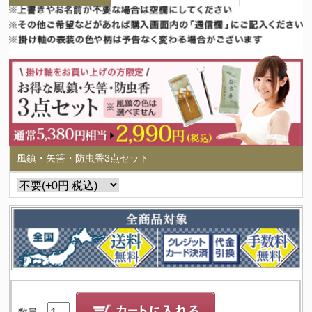
風鎮・矢筈・防虫香3点セット
数量