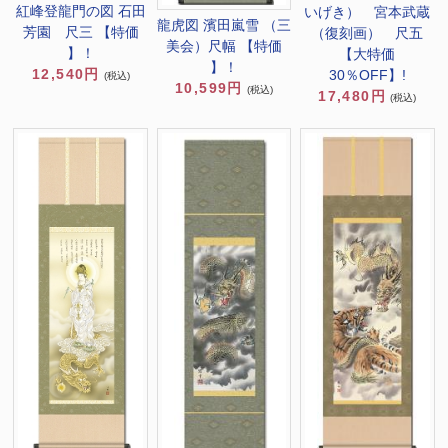
紅峰登龍門の図 石田
いげき） 宮本武蔵
龍虎図 濱田嵐雪 （三
芳園 尺三 【特価
（復刻画） 尺五
美会）尺幅 【特価
】！
【大特価
】！
12,540円
30％OFF】!
(税込)
10,599円
(税込)
17,480円
(税込)