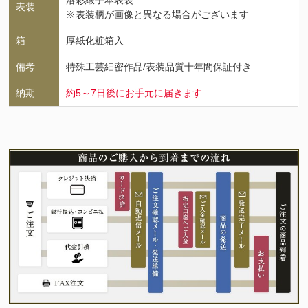
洛彩緞子本表装
表装
※表装柄が画像と異なる場合がございます
箱
厚紙化粧箱入
備考
特殊工芸細密作品/表装品質十年間保証付き
納期
約5～7日後にお手元に届きます