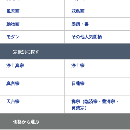
風景画
花鳥画
動物画
墨蹟・書
モダン
その他人気図柄
宗派別に探す
浄土真宗
浄土宗
真言宗
日蓮宗
天台宗
禅宗（臨済宗・曹洞宗・
黄檗宗）
価格から選ぶ