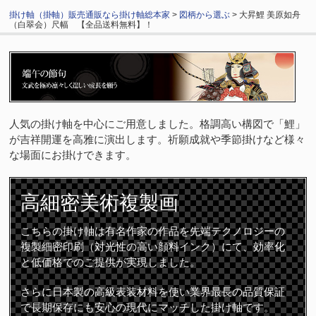
掛け軸（掛軸）販売通販なら掛け軸総本家
>
図柄から選ぶ
> 大昇鯉 美原如舟
（白翠会）尺幅 【全品送料無料】！
人気の掛け軸を中心にご用意しました。格調高い構図で「鯉」
が吉祥開運を高雅に演出します。祈願成就や季節掛けなど様々
な場面にお掛けできます。
高細密
美術複製画
こちらの掛け軸は有名作家の作品を先端テクノロジーの
複製細密印刷（対光性の高い顔料インク）にて、効率化
と低価格でのご提供が実現しました。
さらに日本製の高級表装材料を使い業界最長の品質保証
で長期保存にも安心の現代にマッチした掛け軸です。