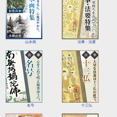
山水画
法事・法要
名号
十三仏