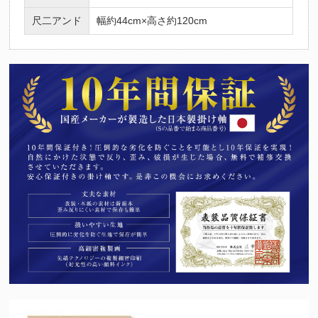
尺二アンド
幅約44cm×高さ約120cm