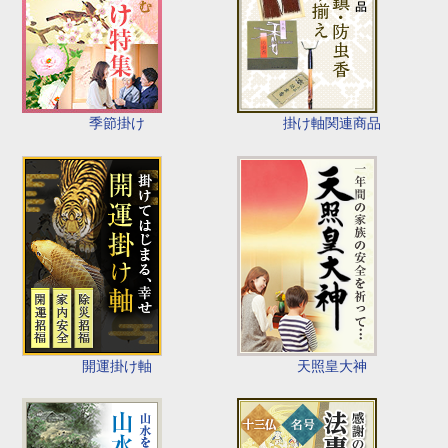
季節掛け
掛け軸関連商品
開運掛け軸
天照皇大神