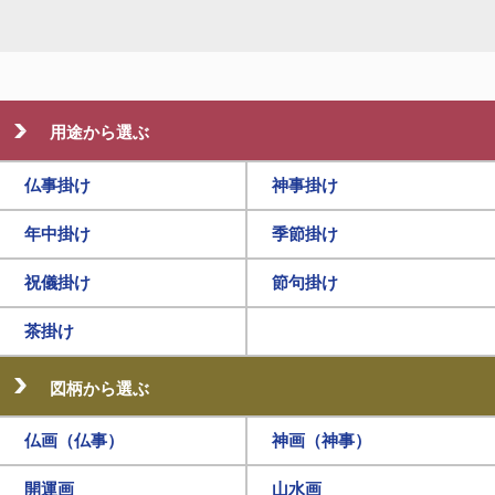
用途から選ぶ
仏事掛け
神事掛け
年中掛け
季節掛け
祝儀掛け
節句掛け
茶掛け
図柄から選ぶ
仏画（仏事）
神画（神事）
開運画
山水画