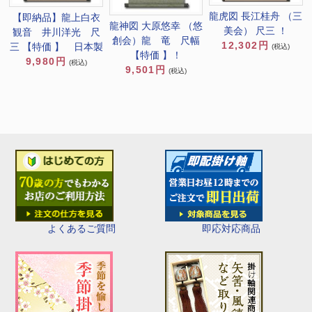
龍虎図 長江桂舟 （三
【即納品】龍上白衣
龍神図 大原悠幸 （悠
美会） 尺三 ！
観音 井川洋光 尺
創会）龍 竜 尺幅
12,302円
三 【特価 】 日本製
(税込)
【特価 】！
9,980円
(税込)
9,501円
(税込)
即応対応商品
よくあるご質問