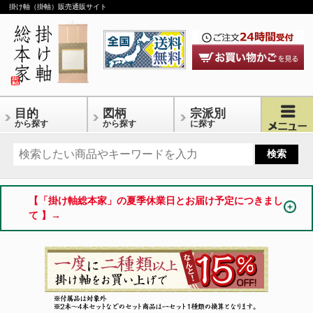
掛け軸（掛軸）販売通販サイト
目的
図柄
宗派別
から探す
から探す
に探す
【「掛け軸総本家」の夏季休業日とお届け予定につきまし
て 】→