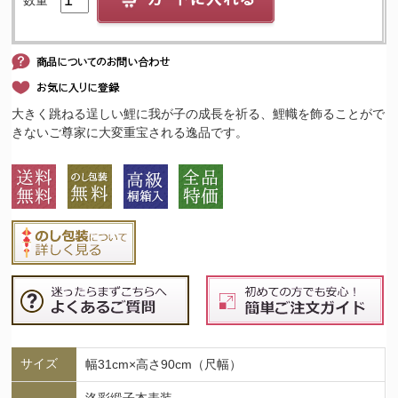
大きく跳ねる逞しい鯉に我が子の成長を祈る、鯉幟を飾ることがで
きないご尊家に大変重宝される逸品です。
サイズ
幅31cm×高さ90cm（尺幅）