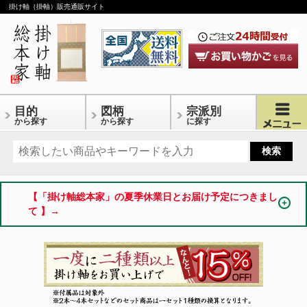
掛け軸（掛軸）販売通販サイト
目的
図柄
宗派別
から探す
から探す
に探す
【「掛け軸総本家」の夏季休業日とお届け予定につきまし
て 】→