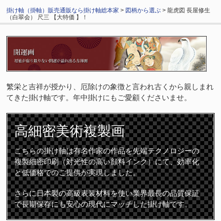
掛け軸（掛軸）販売通販なら掛け軸総本家
>
図柄から選ぶ
> 龍虎図 長屋修生
（白翠会） 尺三 【大特価 】！
繁栄と吉祥が授かり、厄除けの象徴と言われ古くから親しまれ
てきた掛け軸です。年中掛けにもご愛顧くださいませ。
高細密
美術複製画
こちらの掛け軸は有名作家の作品を先端テクノロジーの
複製細密印刷（対光性の高い顔料インク）にて、効率化
と低価格でのご提供が実現しました。
さらに日本製の高級表装材料を使い業界最長の品質保証
で長期保存にも安心の現代にマッチした掛け軸です。