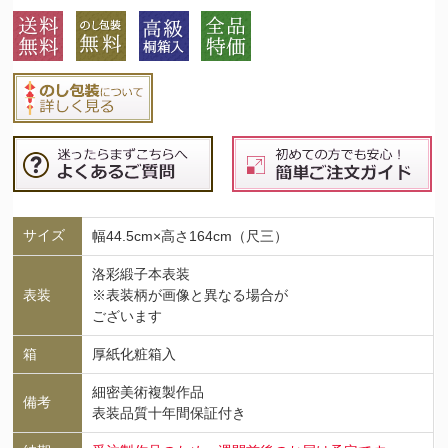
サイズ
幅44.5cm×高さ164cm（尺三）
洛彩緞子本表装
表装
※表装柄が画像と異なる場合が
ございます
箱
厚紙化粧箱入
細密美術複製作品
備考
表装品質十年間保証付き