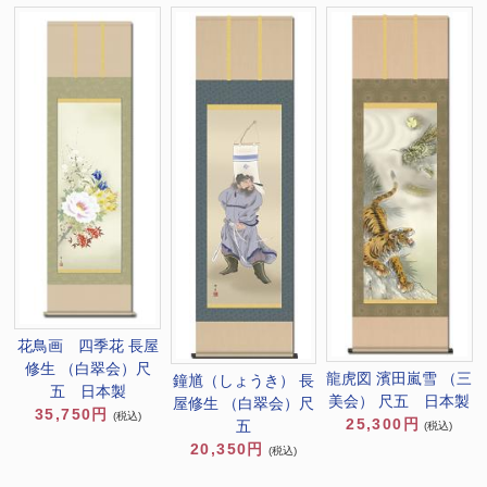
花鳥画 四季花 長屋
修生 （白翠会）尺
龍虎図 濱田嵐雪 （三
鐘馗（しょうき） 長
五 日本製
美会） 尺五 日本製
屋修生 （白翠会）尺
35,750円
(税込)
25,300円
五
(税込)
20,350円
(税込)