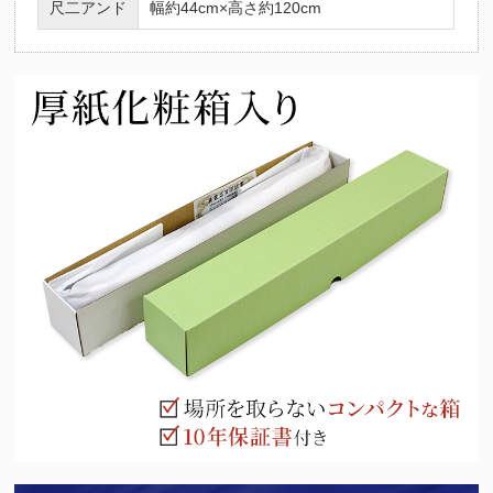
尺二アンド
幅約44cm×高さ約120cm