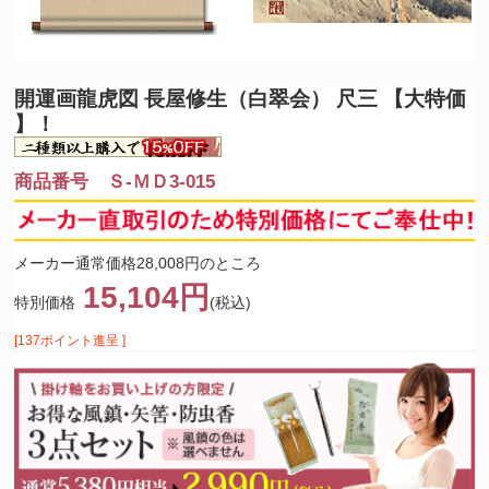
開運画
龍虎図 長屋修生（白翠会） 尺三 【大特価
】！
商品番号 Ｓ-ＭＤ3-015
メーカー通常価格28,008円のところ
15,104円
特別価格
(税込)
[137ポイント進呈 ]