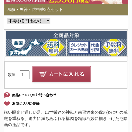
風鎮・矢筈・防虫香3点セット
数量
鋭い眼光と逞しい足、出世栄達の神獣と南蛮渡来の虎の姿に神の威
厳を重ねる、迫力に満ちあふれる構図を精緻巧妙に描き上げた厄除
画の逸品です。