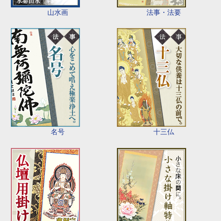
山水画
法事・法要
名号
十三仏