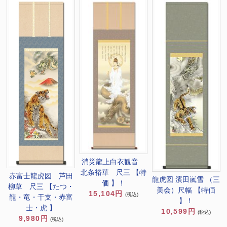
消災龍上白衣観音
北条裕華 尺三 【特
赤富士龍虎図 芦田
龍虎図 濱田嵐雪 （三
価 】！
柳草 尺三 【たつ・
美会）尺幅 【特価
15,104円
(税込)
龍・竜・干支・赤富
】！
士・虎 】
10,599円
(税込)
9,980円
(税込)