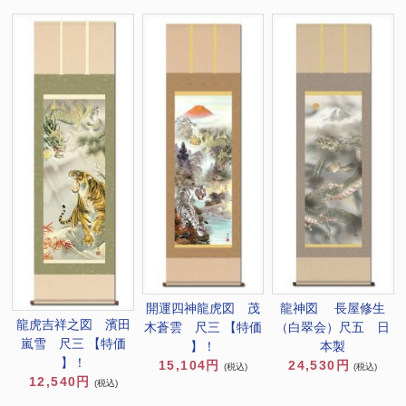
開運四神龍虎図 茂
龍神図 長屋修生
龍虎吉祥之図 濱田
木蒼雲 尺三 【特価
（白翠会）尺五 日
嵐雪 尺三 【特価
】！
本製
】！
15,104円
24,530円
(税込)
(税込)
12,540円
(税込)