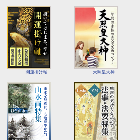
開運掛け軸
天照皇大神