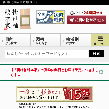
掛け軸（掛軸）販売通販サイト
目的
図柄
宗派別
から探す
から探す
に探す
【「掛け軸総本家」の夏季休業日とお届け予定につきまし
て 】→