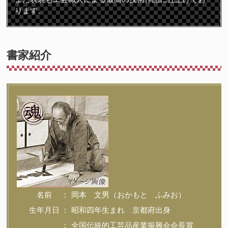
ります。
書家紹介
名前
岡本 文男（おかもと ふみお）
生年月日
昭和四年生まれ 京都府出身
全国伝統的工芸品産業振興会会長賞