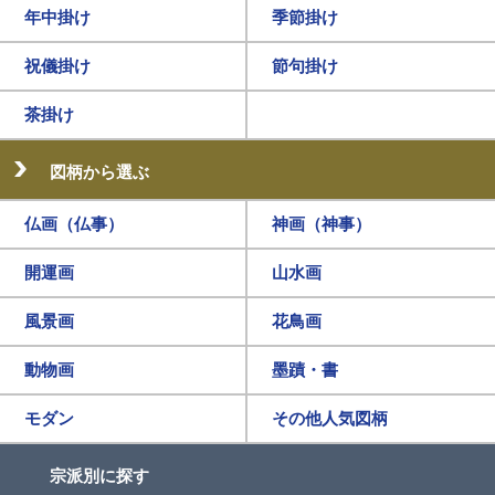
年中掛け
季節掛け
祝儀掛け
節句掛け
茶掛け
図柄から選ぶ
仏画（仏事）
神画（神事）
開運画
山水画
風景画
花鳥画
動物画
墨蹟・書
モダン
その他人気図柄
宗派別に探す