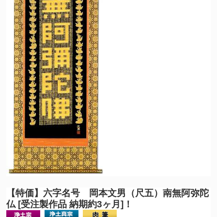
【特価】六字名号 岡本文男（尺五）南無阿弥陀
仏 [受注製作品 納期約3ヶ月]！