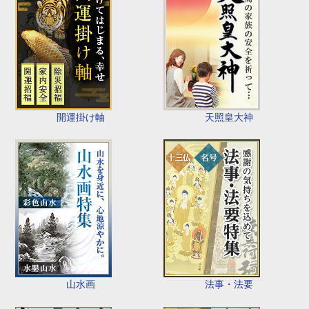
開運掛け軸
天照皇大神
山水画
法事・法要