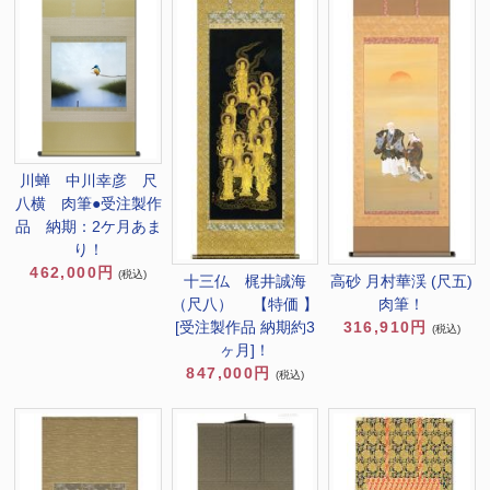
川蝉 中川幸彦 尺
八横 肉筆●受注製作
品 納期：2ケ月あま
り！
462,000円
(税込)
十三仏 梶井誠海
高砂 月村華渓 (尺五)
（尺八） 【特価 】
肉筆！
[受注製作品 納期約3
316,910円
(税込)
ヶ月]！
847,000円
(税込)