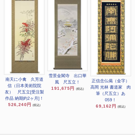
雪景金閣寺 出口華
南天に小禽 久芳道
正信念仏偈（金字）
風 尺五立！
信（日本美術院院
高岡 光林 書道家 肉
191,675円
(税込)
友） 尺五立[受注製
筆（尺五立）あ
作品 納期約2ヶ月]！
059！
526,240円
(税込)
69,162円
(税込)