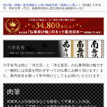
掛け軸（掛軸）販売通販なら掛け軸総本家
>
図柄から選ぶ
> 【特価】六字名
号 岡本文男（尺五）南無阿弥陀仏 [受注製作品 納期約3ヶ月]！
六字名号は特に「浄土宗」と「浄土真宗」の仏事用掛け軸です
（一般的には宗派を問わずすべての仏事にお飾り頂けます）ま
た、家内安全を願って年中掛けとしてもお掛けいただけます。
肉筆
作家本人が伝統技法などを駆使して手書きした作品。
また表装も工芸職人による最高の技術作品に仕上げてお