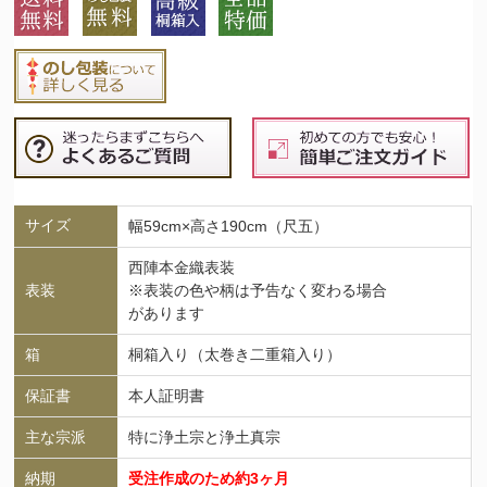
サイズ
幅59cm×高さ190cm（尺五）
西陣本金織表装
表装
※表装の色や柄は予告なく変わる場合
があります
箱
桐箱入り（太巻き二重箱入り）
保証書
本人証明書
主な宗派
特に浄土宗と浄土真宗
納期
受注作成のため約3ヶ月