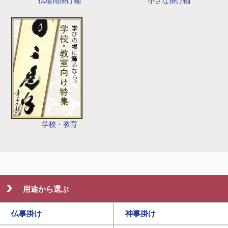
仏壇用掛け軸
小さな掛け軸
学校・教育
用途から選ぶ
仏事掛け
神事掛け