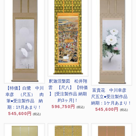
釈迦涅槃図 松井翔
雲 【尺八】 【特価
【特価】白鷺 中川
富貴花 中川幸彦
】 [受注製作品 納期
幸彦 （尺五） 肉
尺五立●受注製作品
約3ヶ月]！
筆●受注製作品 納
納期：1ケ月あまり！
596,750円
期：1ｹ月あまり！
(税込)
545,600円
(税込)
545,600円
(税込)