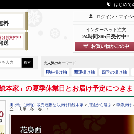
はじめて
ログイン・マイペ
!
無料
インターネット注文
24時間365日受付中!!
け挑戦中!!
発送
お買い物かごの中
☆人気のキーワード
即納掛け軸
開運掛け軸
四季の掛け軸
総本家」の夏季休業日とお届け予定につき
掛け軸（掛軸）販売通販なら掛け軸総本家
>
用途から選ぶ
>
季節掛け
立 肉筆（冬・春）！