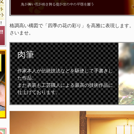
格調高い構図で「四季の花の彩り」を高雅に表現します。
さいませ。
肉筆
作家本人が伝統技法などを駆使して手書きし
た作品。
また表装も工芸職人による最高の技術作品に
仕上げております。