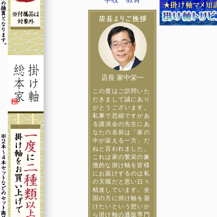
店長 家中栄一
この度はご訪問いた
だきまして誠にあり
がとうございます。
私事で恐縮ですがあ
る講演会の先生にあ
なたの名前は「家の
中が栄える一方」だ
ねと言われました。
これは家の繁栄の象
徴的な掛け軸を皆様
にお届けするのは私
の天職だと思い日々
精進しています。全
国の方に掛け軸を届
けたいという想いか
ら掛け軸の通販専門