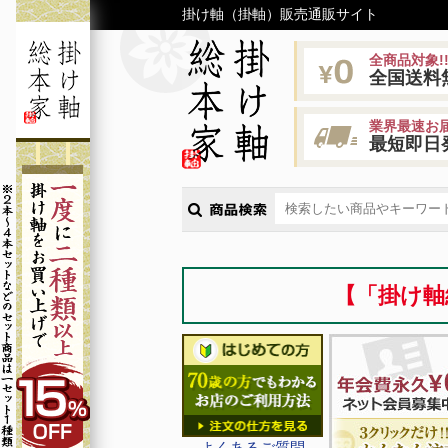
掛け軸（掛軸）販売通販サイト
全商品対象!
全国送料
業界最速お届
最短即日
【「掛け軸
よくあるご質問