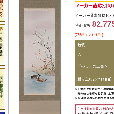
メーカー通常価格108,
82,7
特別価格
[753ポイント進呈 ]
包装
のし
「のし」の上書き
贈り主などのお名前