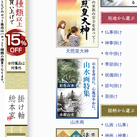
仏事掛け
神事掛け
天照皇大神
年中掛け
季節掛け
祝儀掛け
節句掛け
茶掛け
山水画
仏画（仏事）
神画（神事）