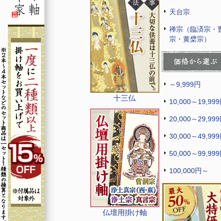
天台宗
禅宗（臨済宗・
宗・黄檗宗）
～9,999円
十三仏
10,000～19,99
20,000～29,99
30,000～49,99
50,000～99,99
100,000円～
仏壇用掛け軸