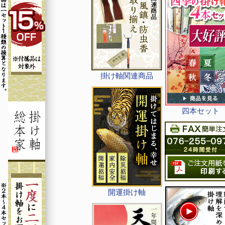
掛け軸関連商品
四本セット
開運掛け軸