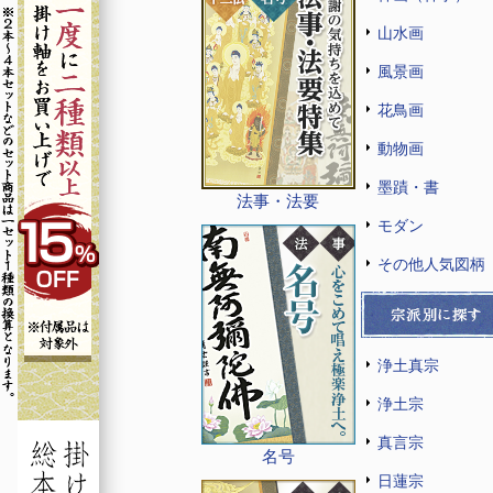
山水画
風景画
花鳥画
動物画
墨蹟・書
法事・法要
モダン
その他人気図柄
浄土真宗
浄土宗
真言宗
名号
日蓮宗