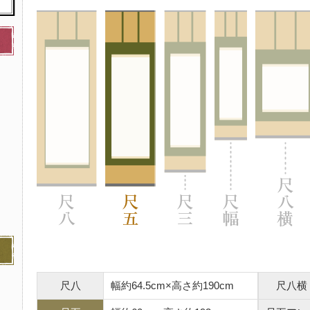
尺八
幅約64.5cm×高さ約190cm
尺八横