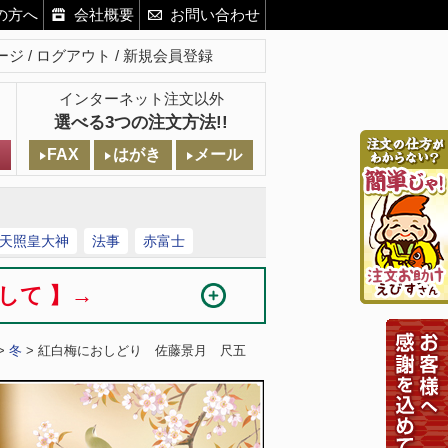
の方へ
会社概要
お問い合わせ
ージ
ログアウト
新規会員登録
インターネット注文以外
選べる3つの注文方法!!
FAX
はがき
メール
天照皇大神
法事
赤富士
まして 】→
>
冬
> 紅白梅におしどり 佐藤景月 尺五