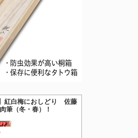
】
紅白梅におしどり 佐藤
肉筆（冬・春）！
7