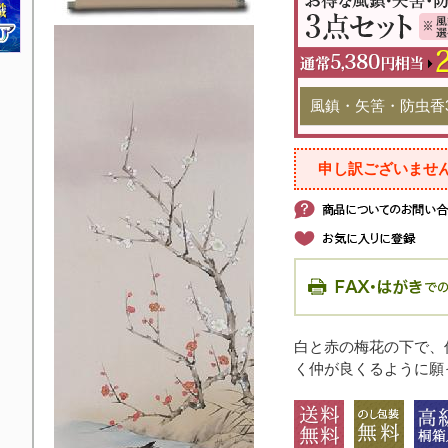
風鎮・矢筈・防虫香
申し訳ございませ
白と赤の梅花の下で、
く仲が良くるように願