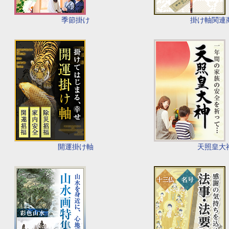
季節掛け
掛け軸関連
開運掛け軸
天照皇大