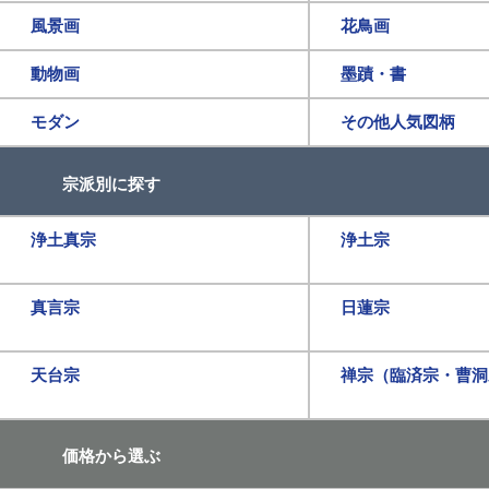
風景画
花鳥画
動物画
墨蹟・書
モダン
その他人気図柄
宗派別に探す
浄土真宗
浄土宗
真言宗
日蓮宗
天台宗
禅宗（臨済宗・曹洞
価格から選ぶ