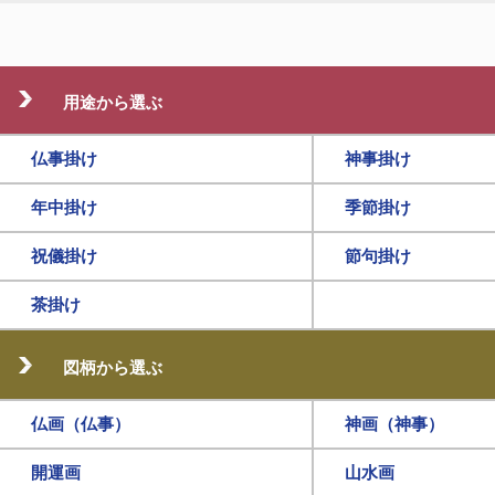
用途から選ぶ
仏事掛け
神事掛け
年中掛け
季節掛け
祝儀掛け
節句掛け
茶掛け
図柄から選ぶ
仏画（仏事）
神画（神事）
開運画
山水画