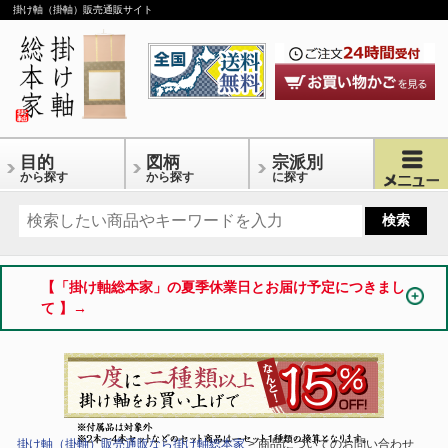
掛け軸（掛軸）販売通販サイト
目的
図柄
宗派別
から探す
から探す
に探す
【「掛け軸総本家」の夏季休業日とお届け予定につきまし
て 】→
掛け軸（掛軸）販売通販なら掛け軸総本家
> 商品についてのお問い合わせ