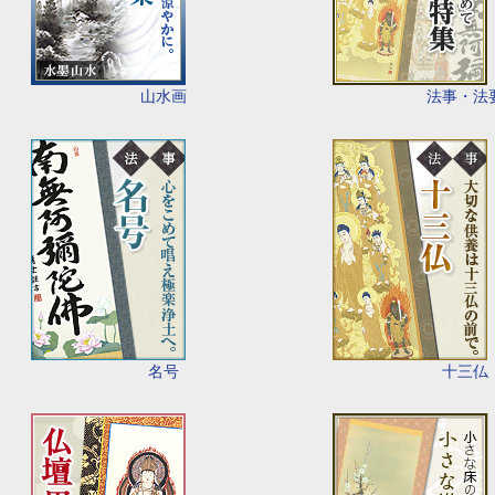
山水画
法事・法
名号
十三仏