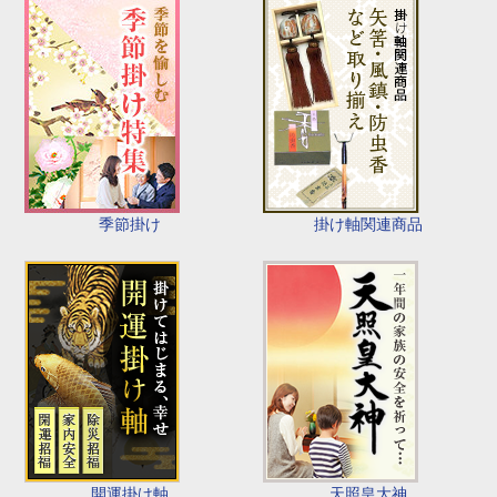
季節掛け
掛け軸関連商品
開運掛け軸
天照皇大神