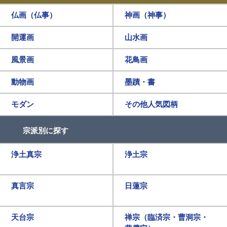
仏画（仏事）
神画（神事）
開運画
山水画
風景画
花鳥画
動物画
墨蹟・書
モダン
その他人気図柄
宗派別に探す
浄土真宗
浄土宗
真言宗
日蓮宗
天台宗
禅宗（臨済宗・曹洞宗・