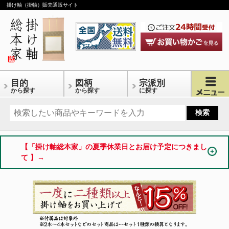
掛け軸（掛軸）販売通販サイト
目的
図柄
宗派別
から探す
から探す
に探す
【「掛け軸総本家」の夏季休業日とお届け予定につきまし
て 】→