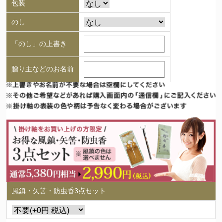
包装
のし
「のし」の上書き
贈り主などのお名前
風鎮・矢筈・防虫香3点セット