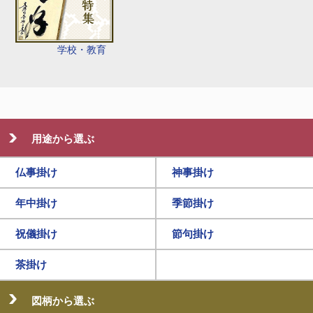
学校・教育
用途から選ぶ
仏事掛け
神事掛け
年中掛け
季節掛け
祝儀掛け
節句掛け
茶掛け
図柄から選ぶ