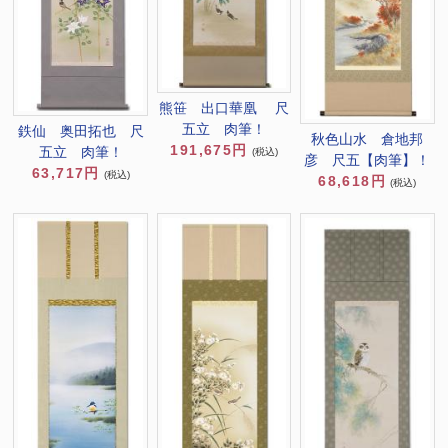
熊笹 出口華凰 尺
五立 肉筆！
鉄仙 奥田拓也 尺
秋色山水 倉地邦
191,675円
五立 肉筆！
(税込)
彦 尺五【肉筆】！
63,717円
(税込)
68,618円
(税込)