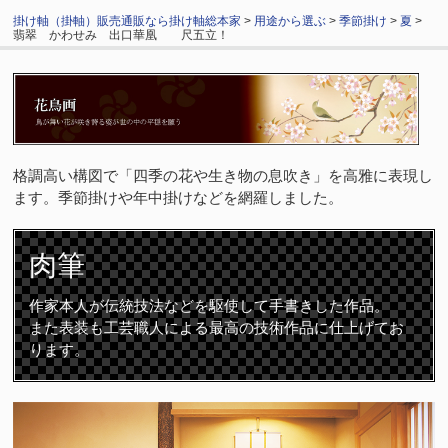
掛け軸（掛軸）販売通販なら掛け軸総本家
>
用途から選ぶ
>
季節掛け
>
夏
>
翡翠 かわせみ 出口華凰 尺五立！
格調高い構図で「四季の花や生き物の息吹き」を高雅に表現し
ます。季節掛けや年中掛けなどを網羅しました。
肉筆
作家本人が伝統技法などを駆使して手書きした作品。
また表装も工芸職人による最高の技術作品に仕上げてお
ります。