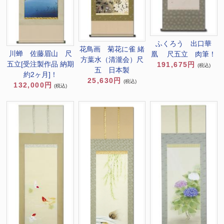
ふくろう 出口華
花鳥画 菊花に雀 緒
川蝉 佐藤眉山 尺
凰 尺五立 肉筆！
方葉水（清瀧会）尺
五立[受注製作品 納期
191,675円
(税込)
五 日本製
約2ヶ月]！
25,630円
(税込)
132,000円
(税込)