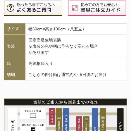
サイズ
幅60cm×高さ190cm（尺五立）
国産高級生地表装
表装
※表装の色や柄は予告なく変わる場合
があります
箱
高級桐箱入り
納期
こちらの掛け軸は通常約3～5日後のお届け