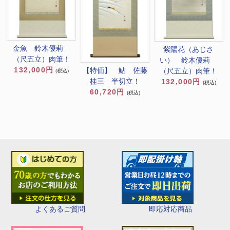
金魚 鈴木優莉
紫陽花（あじさ
（尺五立）肉筆！
い） 鈴木優莉
132,000円
【特価】 鮎 佐藤
（尺五立）肉筆！
(税込)
桂三 半切立！
132,000円
(税込)
60,720円
(税込)
即応対応商品
よくあるご質問