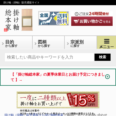
掛け軸（掛軸）販売通販サイト
目的
図柄
宗派別
から探す
から探す
に探す
【「掛け軸総本家」の夏季休業日とお届け予定につきまし
て 】→
掛け軸（掛軸）販売通販なら掛け軸総本家
> 商品についてのお問い合わせ