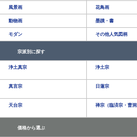
風景画
花鳥画
動物画
墨蹟・書
モダン
その他人気図柄
宗派別に探す
浄土真宗
浄土宗
真言宗
日蓮宗
天台宗
禅宗（臨済宗・曹洞
価格から選ぶ