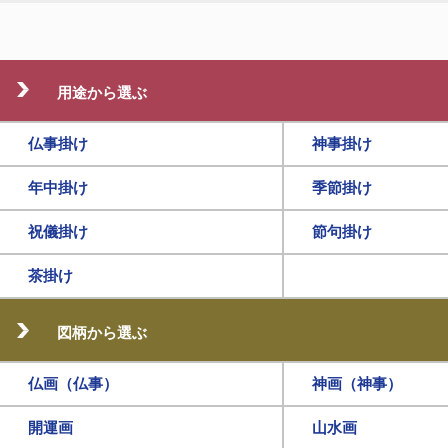
用途から選ぶ
仏事掛け
神事掛け
年中掛け
季節掛け
祝儀掛け
節句掛け
茶掛け
図柄から選ぶ
仏画（仏事）
神画（神事）
開運画
山水画