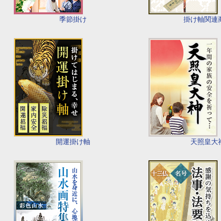
季節掛け
掛け軸関連
開運掛け軸
天照皇大