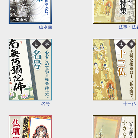
山水画
法事・法
名号
十三仏