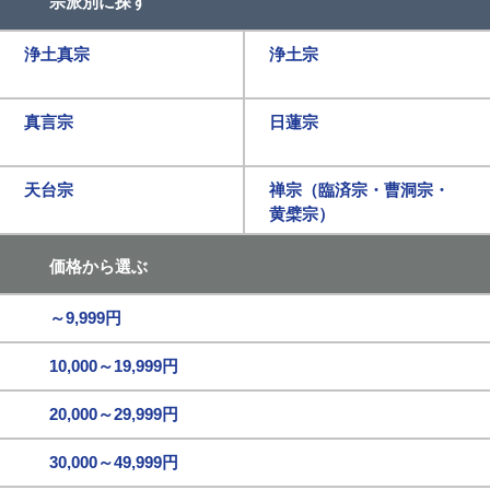
宗派別に探す
浄土真宗
浄土宗
真言宗
日蓮宗
天台宗
禅宗（臨済宗・曹洞宗・
黄檗宗）
価格から選ぶ
～9,999円
10,000～19,999円
20,000～29,999円
30,000～49,999円