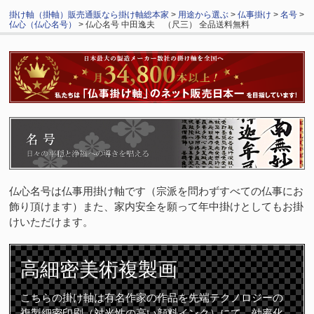
掛け軸（掛軸）販売通販なら掛け軸総本家
>
用途から選ぶ
>
仏事掛け
>
名号
>
仏心（仏心名号）
> 仏心名号 中田逸夫 （尺三） 全品送料無料
仏心名号は仏事用掛け軸です（宗派を問わずすべての仏事にお
飾り頂けます）また、家内安全を願って年中掛けとしてもお掛
けいただけます。
高細密
美術複製画
こちらの掛け軸は有名作家の作品を先端テクノロジーの
複製細密印刷（対光性の高い顔料インク）にて、効率化