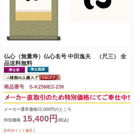
仏心（無量寿）
仏心名号 中田逸夫 （尺三） 全
品送料無料
商品番号 S-KZ5ME2-239
メーカー通常価格22,000円のところ
15,400円
特別価格
(税込)
[140ポイント進呈 ]