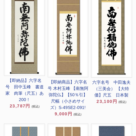
【即納品】六字名
【即納商品】六字名
六字名号 中田逸夫
号 田中玉峰 書道
号 木村玉峰 【南無阿
（三美会） 【大特
家 肉筆（尺五）あ
弥陀仏】【50％引】
価】尺五 日本製
200！
尺幅（小さめサイ
23,100円
(税込)
23,787円
(税込)
ズ）S-49SE2-091!
9,000円
(税込)