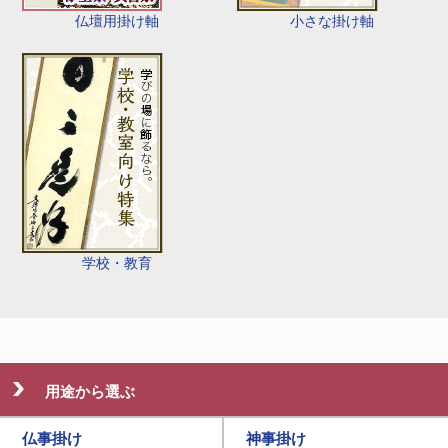
仏壇用掛け軸
小さな掛け軸
学校・教育
用途から選ぶ
仏事掛け
神事掛け