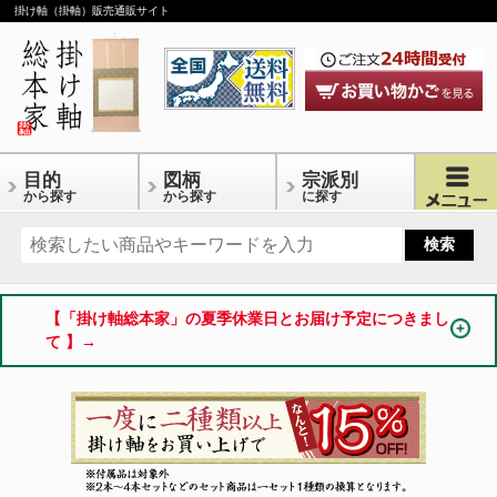
掛け軸（掛軸）販売通販サイト
目的
図柄
宗派別
から探す
から探す
に探す
【「掛け軸総本家」の夏季休業日とお届け予定につきまし
て 】→