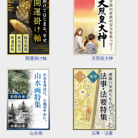
開運掛け軸
天照皇大神
山水画
法事・法要