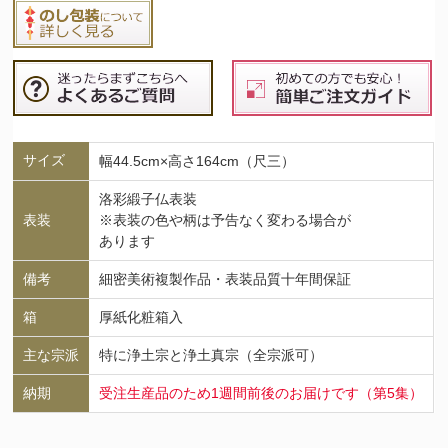
サイズ
幅44.5cm×高さ164cm（尺三）
洛彩緞子仏表装
表装
※表装の色や柄は予告なく変わる場合が
あります
備考
細密美術複製作品・表装品質十年間保証
箱
厚紙化粧箱入
主な宗派
特に浄土宗と浄土真宗（全宗派可）
納期
受注生産品のため1週間前後のお届けです（第5集）