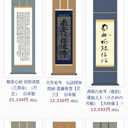
般若心経 吉田清悠
六字名号 仏説阿弥
（三美会）（尺
陀経 斎藤香雪【尺
虎斑の名号（復刻）
五） 日本製
三】 日本製
蓮如上人（小さめの
23,100円
12,320円
(税込)
(税込)
尺幅） 【大特価 】！
12,302円
(税込)