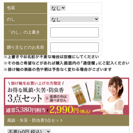
包装
のし
「のし」の上書き
贈り主などのお名前
風鎮・矢筈・防虫香3点セット