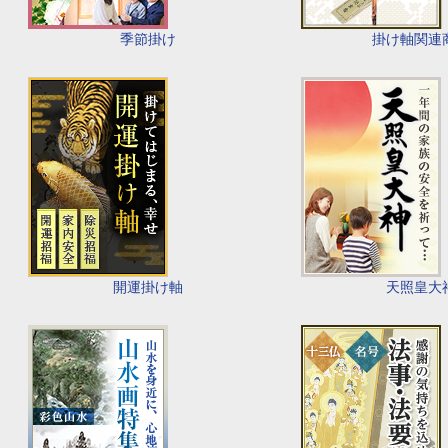
季節掛け
掛け軸関連
開運掛け軸
天照皇大