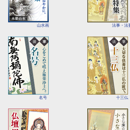
山水画
法事・法
名号
十三仏