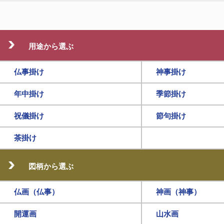
用途から選ぶ
仏事掛け
神事掛け
年中掛け
季節掛け
祝儀掛け
節句掛け
茶掛け
図柄から選ぶ
仏画（仏事）
神画（神事）
開運画
山水画