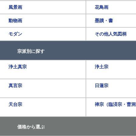
風景画
花鳥画
動物画
墨蹟・書
モダン
その他人気図柄
宗派別に探す
浄土真宗
浄土宗
真言宗
日蓮宗
天台宗
禅宗（臨済宗・曹洞
価格から選ぶ