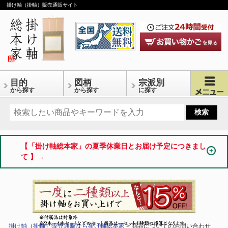
掛け軸（掛軸）販売通販サイト
目的
図柄
宗派別
から探す
から探す
に探す
【「掛け軸総本家」の夏季休業日とお届け予定につきまし
て 】→
掛け軸（掛軸）販売通販なら掛け軸総本家
> 商品についてのお問い合わせ