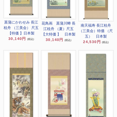
菖蒲にかわせみ 長江
花鳥画 菖蒲川蝉 長
南天福寿 長江桂舟
桂舟 （三美会） 尺五
江桂舟 （夏）尺五
（三美会）特価 （尺
【特価 】日本製
【大特価 】 日本製
五） 日本製
30,140円
30,140円
(税込)
(税込)
24,530円
(税込)