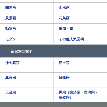
開運画
山水画
風景画
花鳥画
動物画
墨蹟・書
モダン
その他人気図柄
宗派別に探す
浄土真宗
浄土宗
真言宗
日蓮宗
天台宗
禅宗（臨済宗・曹洞宗・
黄檗宗）