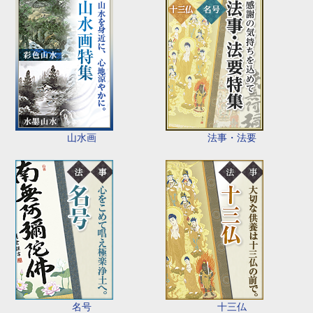
山水画
法事・法要
名号
十三仏