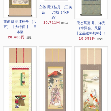
立雛 長江桂舟 （三美
会） 尺幅（小さ
め）!
龍虎図 長江桂舟 （尺
10,711円
兜と菖蒲 井川洋光
(税込)
五） 【大特価 】 日
（幸洋会）尺幅
本製
【全品送料無料】！
26,400円
(税込)
10,599円
(税込)