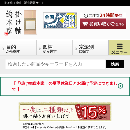
掛け軸（掛軸）販売通販サイト
目的
図柄
宗派別
から探す
から探す
に探す
【「掛け軸総本家」の夏季休業日とお届け予定につきまし
て 】→