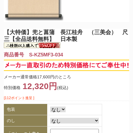
【大特価】
兜と菖蒲 長江桂舟 （三美会） 尺
三【全品送料無料】 日本製
商品番号 S-KZ5MF3-034
メーカー通常価格17,600円のところ
12,320円
特別価格
(税込)
[112ポイント進呈 ]
包装
のし