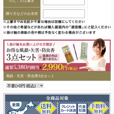
「のし」の上書き
贈り主などのお名前
風鎮・矢筈・防虫香3点セット