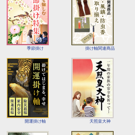
季節掛け
掛け軸関連商品
開運掛け軸
天照皇大神