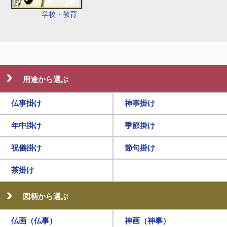
学校・教育
用途から選ぶ
仏事掛け
神事掛け
年中掛け
季節掛け
祝儀掛け
節句掛け
茶掛け
図柄から選ぶ
仏画（仏事）
神画（神事）