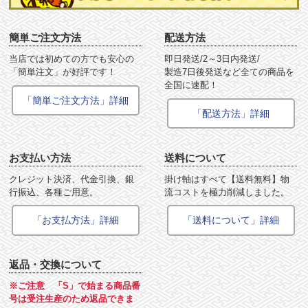
簡単ご注文方法
配送方法
当店では初めての方でも安心の
即日発送/2～3日内発送/
「簡単注文」が好評です！
製造7日後発送など全ての商品を
全国に速配！
「簡単ご注文方法」詳細
「配送方法」詳細
お支払い方法
送料について
クレジット決済、代金引換、銀
掛け軸はすべて【送料無料】物
行振込、各種ご用意。
流コストを極力削減しました。
「お支払方法」詳細
「送料について」詳細
返品・交換について
※ご注意 「S」で始まる商品番
号は受注生産のため返品できま