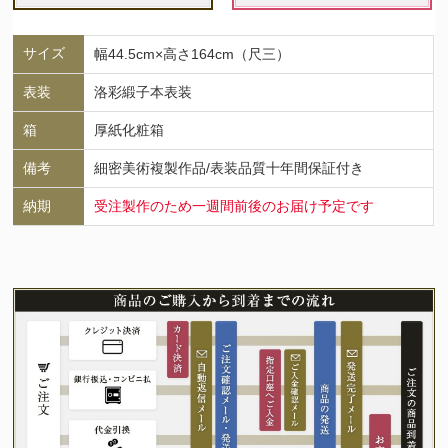
サイズ
幅44.5cm×高さ164cm（尺三）
表装
洛彩緞子本表装
箱
厚紙化粧箱
備考
細密美術複製作品/表装品質十年間保証付き
納期
受注製作のため一週間前後のお届け予定です