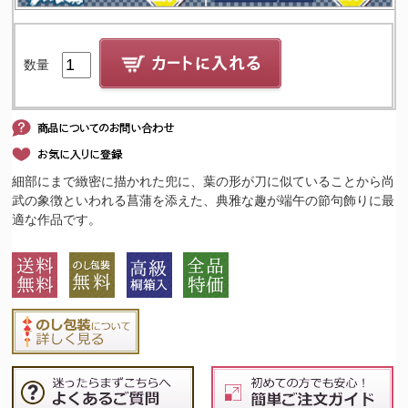
数量
細部にまで緻密に描かれた兜に、葉の形が刀に似ていることから尚
武の象徴といわれる菖蒲を添えた、典雅な趣が端午の節句飾りに最
適な作品です。