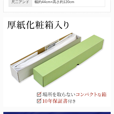
尺二アンド
幅約44cm×高さ約120cm