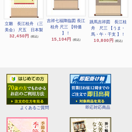
吉祥七福降臨図 長江
跳馬吉祥図 長江桂
立雛 長江桂舟 （三
桂舟 尺三 【特価
舟 尺三 【うま・
美会） 尺五 日本製
】！
馬・午・干支 】！
32,450円
(税込)
15,104円
(税込)
10,800円
(税込)
即応対応商品
よくあるご質問