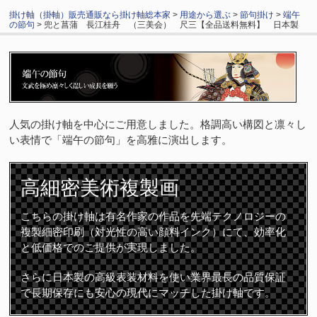
掛け軸（掛軸）販売通販なら掛け軸総本家
>
用途から選ぶ
>
節句掛け
>
端午
の節句
> 兜と菖蒲 長江桂舟 （三美会） 尺三【全品送料無料】 日本製
人気の掛け軸を中心にご用意しました。格調高い構図と凛々し
い表情で「端午の節句」を高雅に演出します。
高細密
美術複製画
こちらの掛け軸は有名作家の作品を先端テクノロジーの
複製細密印刷（対光性の高い顔料インク）にて、効率化
と低価格でのご提供が実現しました。
さらに日本製の高級表装材料を使い業界最長の品質保証
で長期保存にも安心の現代にマッチした掛け軸です。