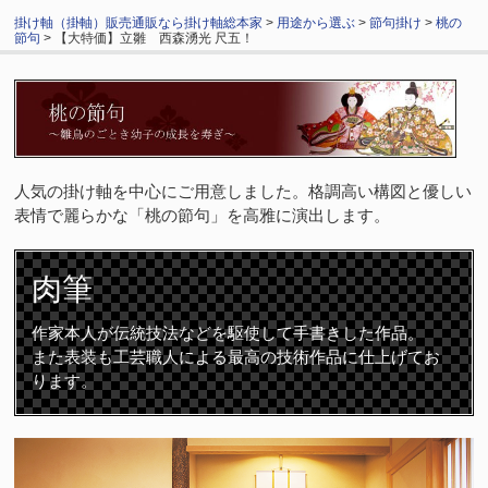
掛け軸（掛軸）販売通販なら掛け軸総本家
>
用途から選ぶ
>
節句掛け
>
桃の
節句
> 【大特価】立雛 西森湧光 尺五！
人気の掛け軸を中心にご用意しました。格調高い構図と優しい
表情で麗らかな「桃の節句」を高雅に演出します。
肉筆
作家本人が伝統技法などを駆使して手書きした作品。
また表装も工芸職人による最高の技術作品に仕上げてお
ります。