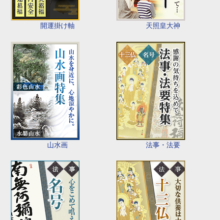
開運掛け軸
天照皇大神
山水画
法事・法要