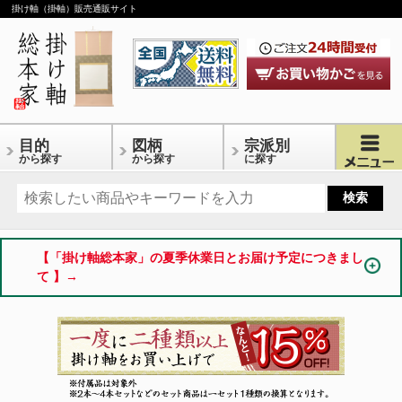
掛け軸（掛軸）販売通販サイト
目的
図柄
宗派別
から探す
から探す
に探す
【「掛け軸総本家」の夏季休業日とお届け予定につきまし
て 】→