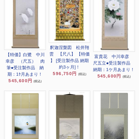
釈迦涅槃図 松井翔
雲 【尺八】 【特価
【特価】白鷺 中川
富貴花 中川幸彦
】 [受注製作品 納期
幸彦 （尺五） 肉
尺五立●受注製作品
約3ヶ月]！
筆●受注製作品 納
納期：1ケ月あまり！
596,750円
期：1ｹ月あまり！
(税込)
545,600円
(税込)
545,600円
(税込)