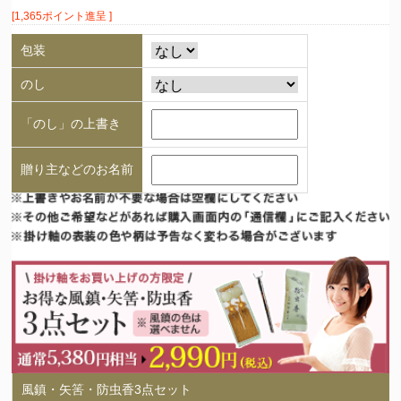
[1,365ポイント進呈 ]
包装
のし
「のし」の上書き
贈り主などのお名前
風鎮・矢筈・防虫香3点セット