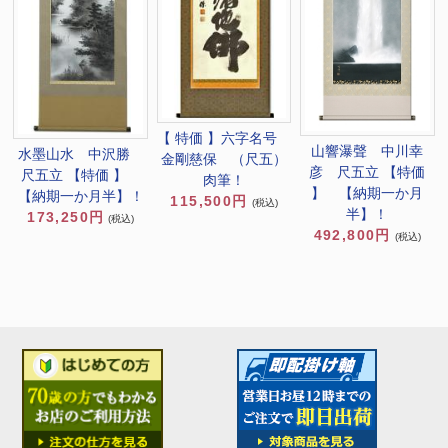
【 特価 】六字名号
山響瀑聲 中川幸
水墨山水 中沢勝
金剛慈保 （尺五）
彦 尺五立 【特価
尺五立 【特価 】
肉筆！
】 【納期一か月
【納期一か月半】！
115,500円
(税込)
半】！
173,250円
(税込)
492,800円
(税込)