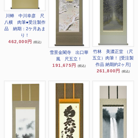
川蝉 中川幸彦 尺
八横 肉筆●受注製作
品 納期：2ケ月あま
り！
462,000円
(税込)
竹林 美濃正堂 （尺
雪景金閣寺 出口華
五立）肉筆！ [受注製
風 尺五立！
作品 納期約2ヶ月]
191,675円
(税込)
261,800円
(税込)