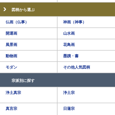
図柄から選ぶ
仏画（仏事）
神画（神事）
開運画
山水画
風景画
花鳥画
動物画
墨蹟・書
モダン
その他人気図柄
宗派別に探す
浄土真宗
浄土宗
真言宗
日蓮宗