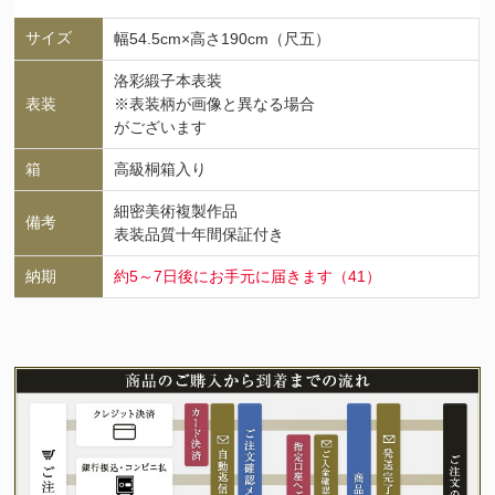
サイズ
幅54.5cm×高さ190cm（尺五）
洛彩緞子本表装
表装
※表装柄が画像と異なる場合
がございます
箱
高級桐箱入り
細密美術複製作品
備考
表装品質十年間保証付き
納期
約5～7日後にお手元に届きます（41）