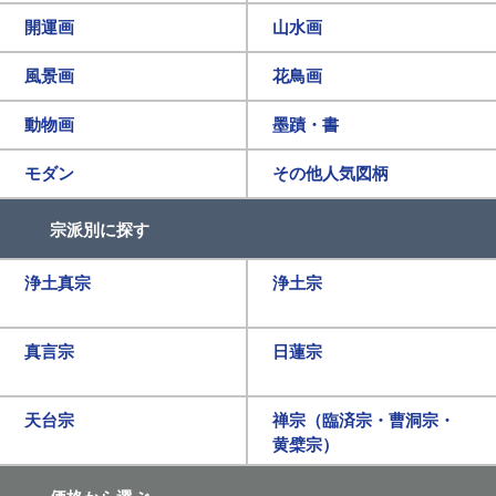
開運画
山水画
風景画
花鳥画
動物画
墨蹟・書
モダン
その他人気図柄
宗派別に探す
浄土真宗
浄土宗
真言宗
日蓮宗
天台宗
禅宗（臨済宗・曹洞宗・
黄檗宗）