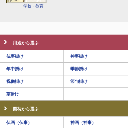
学校・教育
用途から選ぶ
仏事掛け
神事掛け
年中掛け
季節掛け
祝儀掛け
節句掛け
茶掛け
図柄から選ぶ
仏画（仏事）
神画（神事）