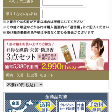
「のし」の上書き
贈り主などのお名前
風鎮・矢筈・防虫香3点セット