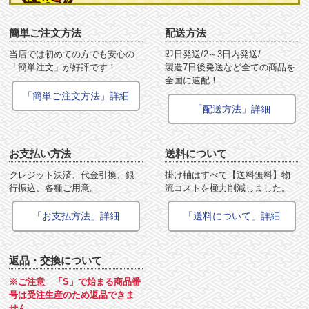
簡単ご注文方法
配送方法
当店では初めての方でも安心の
即日発送/2～3日内発送/
「簡単注文」が好評です！
製造7日後発送など全ての商品を
全国に速配！
「簡単ご注文方法」詳細
「配送方法」詳細
お支払い方法
送料について
クレジット決済、代金引換、銀
掛け軸はすべて【送料無料】物
行振込、各種ご用意。
流コストを極力削減しました。
「お支払方法」詳細
「送料について」詳細
返品・交換について
※ご注意 「S」で始まる商品番
号は受注生産のため返品できま
せん。