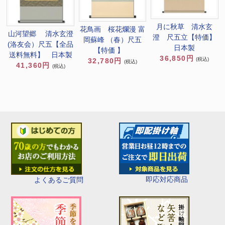
月に秋草 清水玄
花鳥画 桜花爛漫 富
山河望郷 清水玄澄
澄 尺五立【特価】
岡蘇峰 （春）尺五
(洛友会）尺五【全品
日本製
【特価 】
送料無料】 日本製
36,850円
(税込)
32,780円
(税込)
41,360円
(税込)
即応対応商品
よくあるご質問