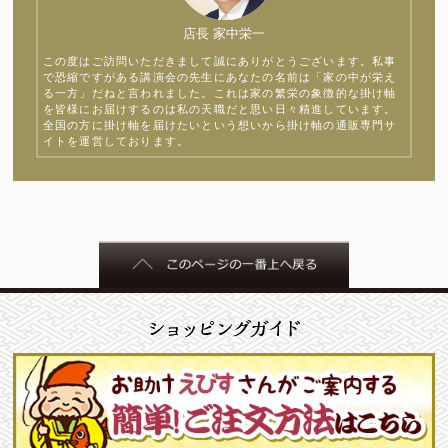
店長 家中栄一
この度はご訪問いただきまして誠にありがとうございます。私事
で恐縮ですがある講演会の先生にあなたの名前は「家の中が栄え
る一方」だねと言われました。これは家の繁栄の象徴的な掛け軸
を皆様にお届けするのは私の天職だと思い日々精進しています。
全国の方に掛け軸を届けたいという想いから掛け軸の通販専門サ
イトを運営しております。