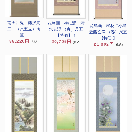
南天に兎 藤沢真
花鳥画 梅に鶯 清
花鳥画 桜花に小鳥
二 （尺五立）肉
水玄澄 （春）尺五
近藤玄洋 （春）尺五
筆！
【特価】！
【特価 】
88,220円
20,705円
(税込)
(税込)
21,802円
(税込)