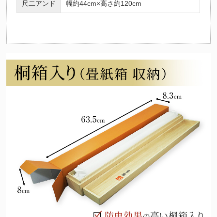
尺二アンド
幅約44cm×高さ約120cm