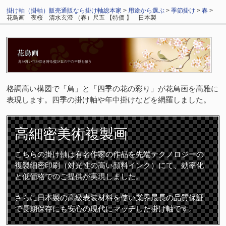
掛け軸（掛軸）販売通販なら掛け軸総本家
>
用途から選ぶ
>
季節掛け
>
春
>
花鳥画 夜桜 清水玄澄 （春）尺五 【特価 】 日本製
格調高い構図で「鳥」と「四季の花の彩り」が花鳥画を高雅に
表現します。四季の掛け軸や年中掛けなどを網羅しました。
高細密
美術複製画
こちらの掛け軸は有名作家の作品を先端テクノロジーの
複製細密印刷（対光性の高い顔料インク）にて、効率化
と低価格でのご提供が実現しました。
さらに日本製の高級表装材料を使い業界最長の品質保証
で長期保存にも安心の現代にマッチした掛け軸です。