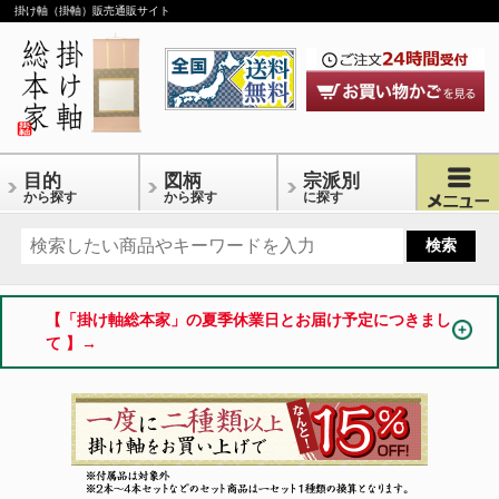
掛け軸（掛軸）販売通販サイト
目的
図柄
宗派別
から探す
から探す
に探す
【「掛け軸総本家」の夏季休業日とお届け予定につきまし
て 】→