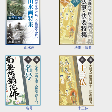
山水画
法事・法要
名号
十三仏