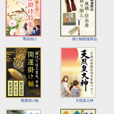
季節掛け
掛け軸関連商品
開運掛け軸
天照皇大神