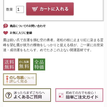
数量
鷹は鋭い爪で吉運を掴む空の勇者。老松の枝に止まり紅に染まる霊
峰を望む鷹が彼方の獲物をしっかりと捉える様が、ご一家に出世栄
達・成功運をもたらす、めでたさこの上ない開運題材です。