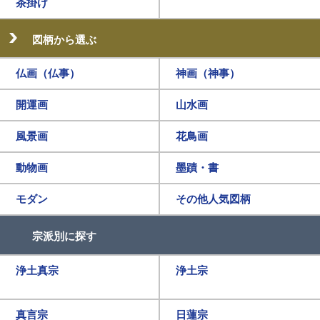
茶掛け
図柄から選ぶ
仏画（仏事）
神画（神事）
開運画
山水画
風景画
花鳥画
動物画
墨蹟・書
モダン
その他人気図柄
宗派別に探す
浄土真宗
浄土宗
真言宗
日蓮宗