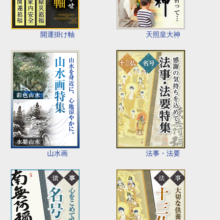
開運掛け軸
天照皇大神
山水画
法事・法要