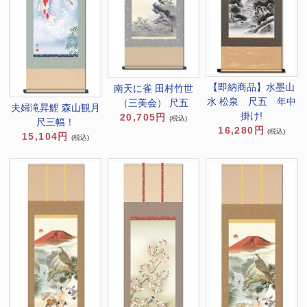
【即納商品】水墨山
南天に雀 田村竹世
水 松泉 尺五 年中
（三美会） 尺五
夫婦滝昇鯉 森山観月
掛け!
20,705円
(税込)
尺三幅！
16,280円
(税込)
15,104円
(税込)