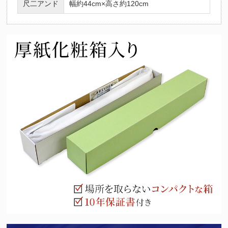
尺二アンド
幅約44cm×高さ約120cm