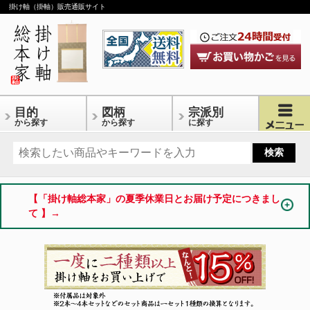
掛け軸（掛軸）販売通販サイト
目的
図柄
宗派別
から探す
から探す
に探す
【「掛け軸総本家」の夏季休業日とお届け予定につきまし
て 】→