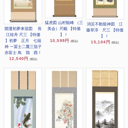
猛虎図 山村観峰 （三
消災不動龍神図 江
開運初夢来迎図 長
美会）尺幅 【特価
藤草淳 尺三 【特価
江桂舟 尺三 【特価
】！
】！
】初夢 正月 七福
10,599円
(税込)
15,104円
(税込)
神 一冨士二鷹三茄子
赤富士 鳥 鶏 酉！
12,540円
(税込)