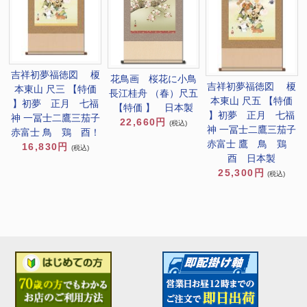
吉祥初夢福徳図 榎
花鳥画 桜花に小鳥
吉祥初夢福徳図 榎
本東山 尺三 【特価
長江桂舟 （春）尺五
本東山 尺五 【特価
】初夢 正月 七福
【特価 】 日本製
】初夢 正月 七福
神 一冨士二鷹三茄子
22,660円
(税込)
神 一冨士二鷹三茄子
赤富士 鳥 鶏 酉！
赤富士 鷹 鳥 鶏
16,830円
(税込)
酉 日本製
25,300円
(税込)