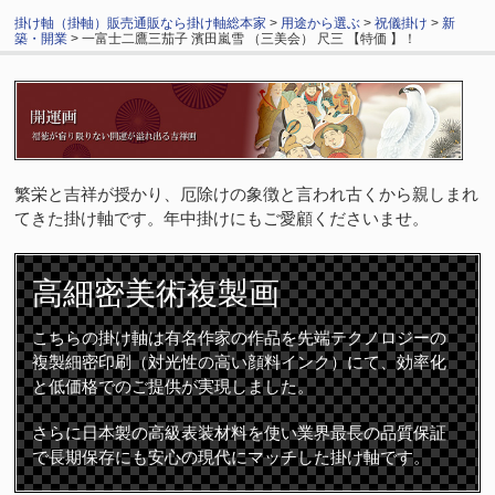
掛け軸（掛軸）販売通販なら掛け軸総本家
>
用途から選ぶ
>
祝儀掛け
>
新
築・開業
> 一富士二鷹三茄子 濱田嵐雪 （三美会） 尺三 【特価 】！
繁栄と吉祥が授かり、厄除けの象徴と言われ古くから親しまれ
てきた掛け軸です。年中掛けにもご愛顧くださいませ。
高細密
美術複製画
こちらの掛け軸は有名作家の作品を先端テクノロジーの
複製細密印刷（対光性の高い顔料インク）にて、効率化
と低価格でのご提供が実現しました。
さらに日本製の高級表装材料を使い業界最長の品質保証
で長期保存にも安心の現代にマッチした掛け軸です。