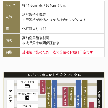
サイズ
幅44.5cm×高さ164cm（尺三）
洛彩緞子本表装
表装
※表装柄が画像と異なる場合がございます
箱
化粧箱入り（44）
高細密美術複製画
備考
表装品質十年間保証付き
納期
受注製作品のため一週間前後のお届け予定です