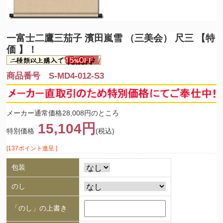
一富士二鷹三茄子 濱田嵐雪 （三美会） 尺三 【特
価 】！
商品番号 S-MD4-012-S3
メーカー通常価格28,008円のところ
15,104円
特別価格
(税込)
[137ポイント進呈 ]
包装
のし
「のし」の上書き