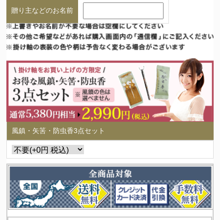
贈り主などのお名前
風鎮・矢筈・防虫香3点セット