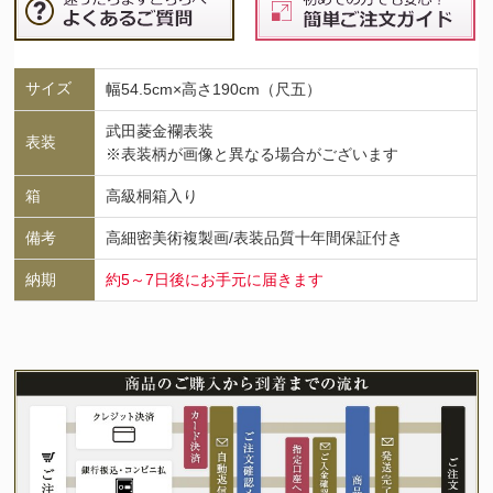
サイズ
幅54.5cm×高さ190cm（尺五）
武田菱金襴表装
表装
※表装柄が画像と異なる場合がございます
箱
高級桐箱入り
備考
高細密美術複製画/表装品質十年間保証付き
納期
約5～7日後にお手元に届きます