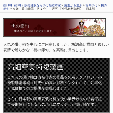
掛け軸（掛軸）販売通販なら掛け軸総本家
>
用途から選ぶ
>
節句掛け
>
桃の
節句
> 立雛 香山緑翠（洛友会） 尺五 【全品送料無料】 日本製
人気の掛け軸を中心にご用意しました。格調高い構図と優しい
表情で麗らかな「桃の節句」を高雅に演出します。
高細密
美術複製画
こちらの掛け軸は有名作家の作品を先端テクノロジーの
複製細密印刷（対光性の高い顔料インク）にて、効率化
と低価格でのご提供が実現しました。
さらに日本製の高級表装材料を使い業界最長の品質保証
で長期保存にも安心の現代にマッチした掛け軸です。