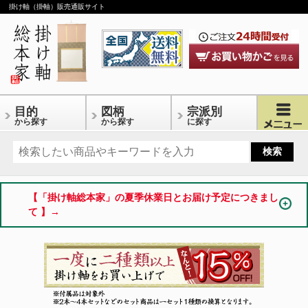
掛け軸（掛軸）販売通販サイト
目的
図柄
宗派別
から探す
から探す
に探す
【「掛け軸総本家」の夏季休業日とお届け予定につきまし
て 】→