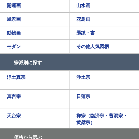
開運画
山水画
風景画
花鳥画
動物画
墨蹟・書
モダン
その他人気図柄
宗派別に探す
浄土真宗
浄土宗
真言宗
日蓮宗
天台宗
禅宗（臨済宗・曹洞宗・
黄檗宗）
価格から選ぶ