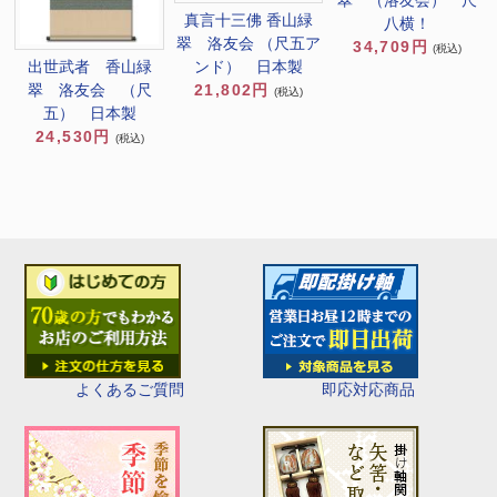
翠 （洛友会） 尺
真言十三佛 香山緑
八横！
翠 洛友会 （尺五ア
34,709円
(税込)
ンド） 日本製
出世武者 香山緑
21,802円
翠 洛友会 （尺
(税込)
五） 日本製
24,530円
(税込)
即応対応商品
よくあるご質問