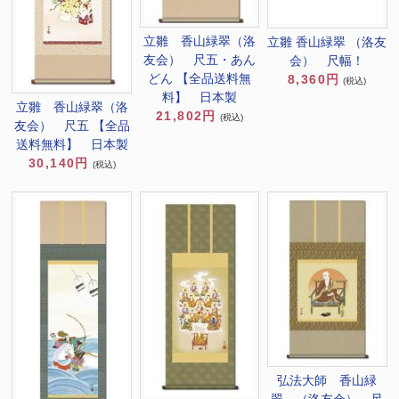
立雛 香山緑翠（洛
立雛 香山緑翠 （洛友
友会） 尺五・あん
会） 尺幅！
どん 【全品送料無
8,360円
(税込)
料】 日本製
立雛 香山緑翠（洛
21,802円
(税込)
友会） 尺五 【全品
送料無料】 日本製
30,140円
(税込)
弘法大師 香山緑