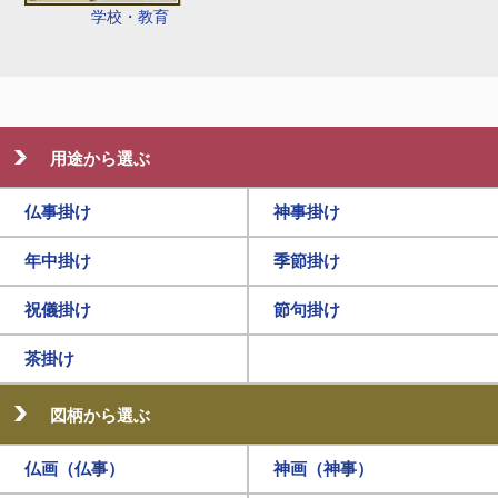
学校・教育
用途から選ぶ
仏事掛け
神事掛け
年中掛け
季節掛け
祝儀掛け
節句掛け
茶掛け
図柄から選ぶ
仏画（仏事）
神画（神事）