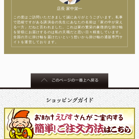
店長 家中栄一
この度はご訪問いただきまして誠にありがとうございます。私事
で恐縮ですがある講演会の先生にあなたの名前は「家の中が栄え
る一方」だねと言われました。これは家の繁栄の象徴的な掛け軸
を皆様にお届けするのは私の天職だと思い日々精進しています。
全国の方に掛け軸を届けたいという想いから掛け軸の通販専門サ
イトを運営しております。