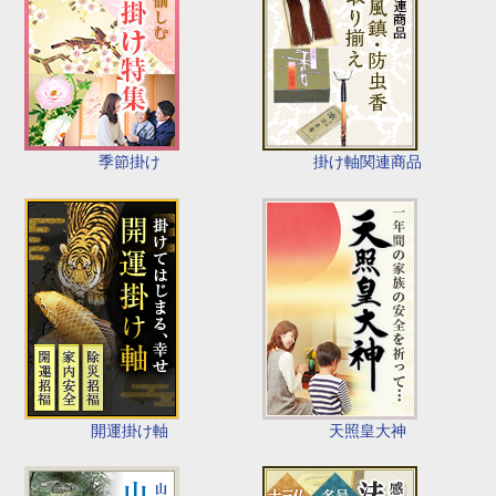
季節掛け
掛け軸関連商品
開運掛け軸
天照皇大神