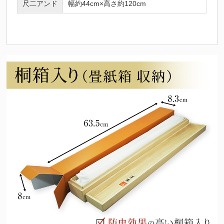
尺二アンド
幅約44cm×高さ約120cm