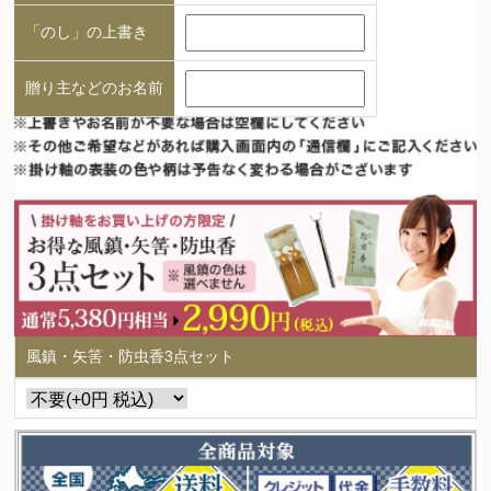
「のし」の上書き
贈り主などのお名前
風鎮・矢筈・防虫香3点セット