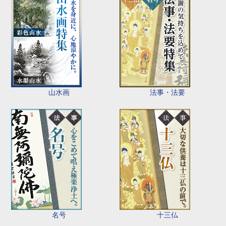
山水画
法事・法要
名号
十三仏