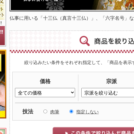
仏事に用いる「十三仏（真言十三仏）」、「六字名号」な
絞り込みたい条件をそれぞれ指定して、「商品を表示
価格
宗派
技法
肉筆
指定しない