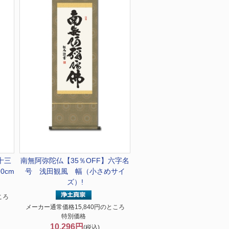
十三
南無阿弥陀仏
【35％OFF】六字名
0cm
号 浅田観風 幅（小さめサイ
ズ）!
ころ
メーカー通常価格15,840円のところ
特別価格
10,296円
(税込)