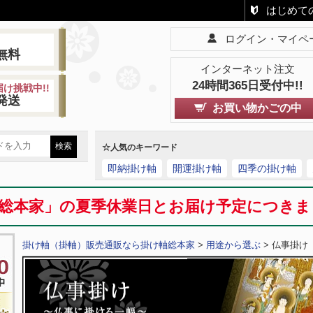
はじめて
ログイン・マイペ
!
無料
インターネット注文
24時間365日受付中!!
け挑戦中!!
発送
お買い物かごの中
☆人気のキーワード
即納掛け軸
開運掛け軸
四季の掛け軸
総本家」の夏季休業日とお届け予定につき
掛け軸（掛軸）販売通販なら掛け軸総本家
>
用途から選ぶ
> 仏事掛け