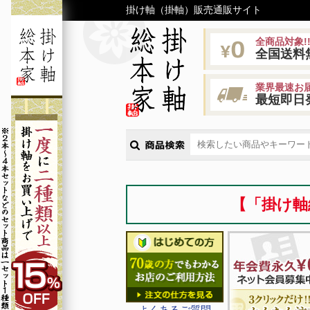
掛け軸（掛軸）販売通販サイト
全商品対象!
全国送料
業界最速お届
最短即日
【「掛け軸
よくあるご質問