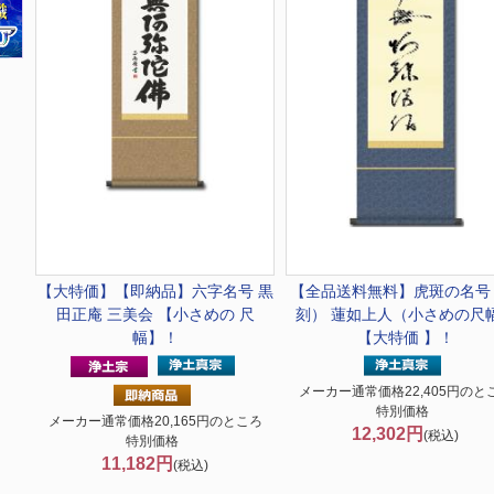
【大特価】
【即納品】六字名号 黒
【全品送料無料】
虎斑の名号
田正庵 三美会 【小さめの 尺
刻） 蓮如上人（小さめの尺
幅】！
【大特価 】！
メーカー通常価格22,405円のと
特別価格
メーカー通常価格20,165円のところ
12,302円
(税込)
特別価格
11,182円
(税込)