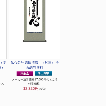
（復
仏心名号 吉田清悠 （尺三） 全
幅）
品送料無料
メーカー通常価格17,600円のところ
特別価格
ころ
12,320円
(税込)