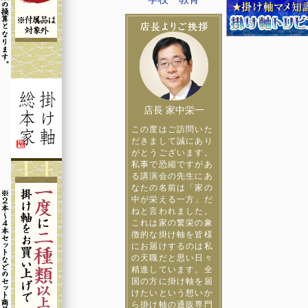
店長 家中栄一
この度はご訪問いた
だきまして誠にあり
がとうございます。
私事で恐縮ですがあ
る講演会の先生にあ
なたの名前は「家の
中が栄える一方」だ
ねと言われました。
これは家の繁栄の象
徴的な掛け軸を皆様
にお届けするのは私
の天職だと思い日々
精進しています。全
国の方に掛け軸を届
けたいという想いか
ら掛け軸の通販専門