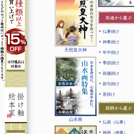
仏事掛け
神事掛け
天照皇大神
年中掛け
季節掛け
祝儀掛け
節句掛け
茶掛け
山水画
仏画（仏事）
神画（神事）