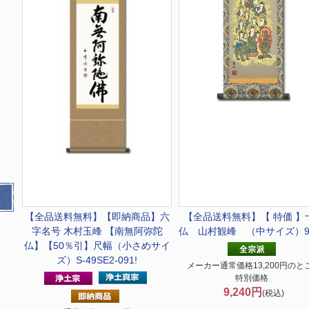
【全品送料無料】
【即納商品】六
【全品送料無料】
【 特価 】
字名号 木村玉峰 【南無阿弥陀
仏 山村観峰 （中サイズ）9
仏】【50％引】尺幅（小さめサイ
ズ）S-49SE2-091!
メーカー通常価格13,200円のと
特別価格
9,240円
(税込)