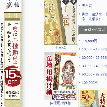
天台宗
禅宗（臨済宗・
宗・黄檗宗）
～9,999円
十三仏
10,000～19,99
20,000～29,99
30,000～49,99
50,000～99,99
100,000円～
仏壇用掛け軸