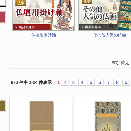
仏壇用掛け軸
その他人気の仏画
並び替え
678 件中 1-24 件表示
1
2
3
4
5
6
7
8
9