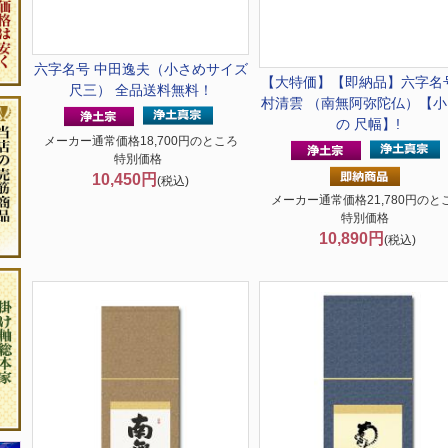
六字名号 中田逸夫（小さめサイズ
【大特価】
【即納品】六字名
尺三） 全品送料無料！
村清雲 （南無阿弥陀仏）【小
の 尺幅】!
メーカー通常価格18,700円のところ
特別価格
10,450円
(税込)
メーカー通常価格21,780円のと
特別価格
10,890円
(税込)