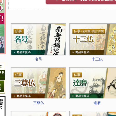
名号
十三仏
三尊仏
達磨