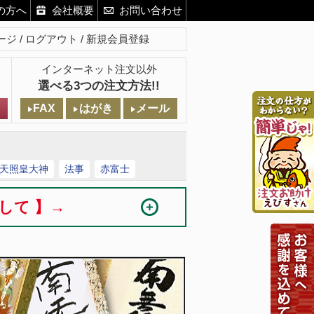
の方へ
会社概要
お問い合わせ
ージ
ログアウト
新規会員登録
インターネット注文以外
選べる3つの注文方法!!
FAX
はがき
メール
天照皇大神
法事
赤富士
まして 】→