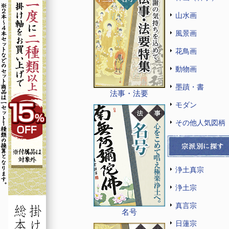
山水画
風景画
花鳥画
動物画
墨蹟・書
法事・法要
モダン
その他人気図柄
浄土真宗
浄土宗
真言宗
名号
日蓮宗