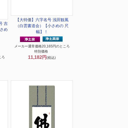
【大特価】
六字名号 浅田観風
号 吉
（白雲書道会）【小さめの 尺
さめ
幅】！
メーカー通常価格20,165円のところ
特別価格
11,182円
ころ
(税込)