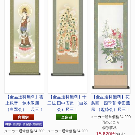
【全品送料無料】
雲
【全品送料無料】
十
【全品送料無料】
花
上観音 鈴木翠朋
三仏 田中広遠 （白翠
鳥画 四季花 幸田薫
（白翠会） 尺三！
会）尺三！
風 （趣粋会）尺三！
メーカー通常価格24,200
円のところ
特別価格
メーカー通常価格24,200
メーカー通常価格24,200
15,620円
(税込)