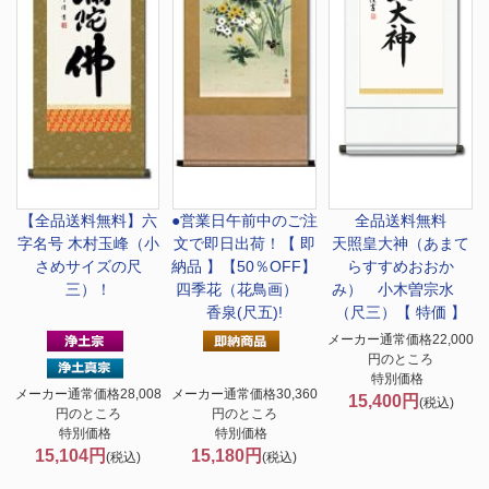
【全品送料無料】
六
●営業日午前中のご注
全品送料無料
字名号 木村玉峰（小
文で即日出荷！
【 即
天照皇大神（あまて
さめサイズの尺
納品 】【50％OFF】
らすすめおおか
三）！
四季花（花鳥画）
み） 小木曽宗水
香泉(尺五)!
（尺三）【 特価 】
メーカー通常価格22,000
円のところ
特別価格
メーカー通常価格28,008
メーカー通常価格30,360
15,400円
(税込)
円のところ
円のところ
特別価格
特別価格
15,104円
15,180円
(税込)
(税込)