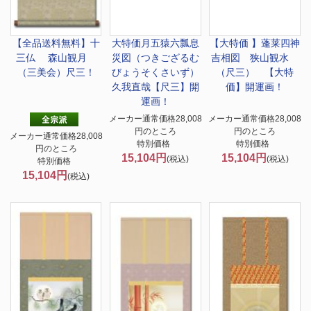
【全品送料無料】
十
大特価
月五猿六瓢息
【大特価 】
蓬莱四神
三仏 森山観月
災図（つきござるむ
吉相図 狭山観水
（三美会）尺三！
びょうそくさいず）
（尺三） 【大特
久我直哉【尺三】開
価】開運画！
運画！
メーカー通常価格28,008
メーカー通常価格28,008
円のところ
円のところ
メーカー通常価格28,008
特別価格
特別価格
円のところ
15,104円
15,104円
(税込)
(税込)
特別価格
15,104円
(税込)