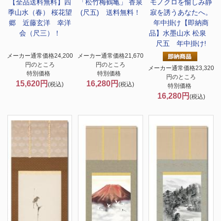
【全品送料無料】
四
「松竹梅鶴亀」 香泉
モノクロを愉しみ静
季山水（春） 桜花望
(尺五) 送料無料！
寂を誘うあなたへ。
郷 近藤玄洋 幸洋
年中掛け
【即納商
会（尺三）！
品】水墨山水 松泉
尺五 年中掛け!
メーカー通常価格24,200
メーカー通常価格21,670
円のところ
円のところ
メーカー通常価格23,320
特別価格
特別価格
円のところ
15,620円
16,280円
(税込)
(税込)
特別価格
16,280円
(税込)