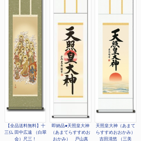
【全品送料無料】
十
即納品●天照皇大神
天照皇大神（あまて
三仏 田中広遠 （白翠
（あまてらすすめお
らすすめおおかみ）
会）尺三！
おかみ） 戸山真
吉田清悠 （三美