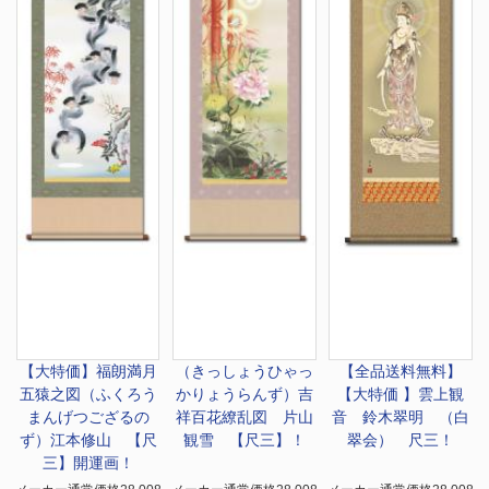
【大特価】
福朗満月
（きっしょうひゃっ
【全品送料無料】
五猿之図（ふくろう
かりょうらんず）
吉
【大特価 】
雲上観
まんげつござるの
祥百花繚乱図 片山
音 鈴木翠明 （白
ず）江本修山 【尺
観雪 【尺三】！
翠会） 尺三！
三】開運画！