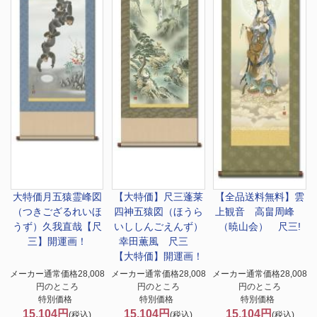
大特価
月五猿霊峰図
【大特価】尺三
蓬莱
【全品送料無料】
雲
（つきござるれいほ
四神五猿図（ほうら
上観音 高畠周峰
うず）久我直哉【尺
いししんごえんず）
（暁山会） 尺三!
三】開運画！
幸田薫風 尺三
【大特価】開運画！
メーカー通常価格28,008
メーカー通常価格28,008
メーカー通常価格28,008
円のところ
円のところ
円のところ
特別価格
特別価格
特別価格
15,104円
15,104円
15,104円
(税込)
(税込)
(税込)