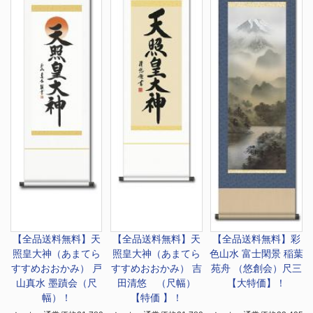
【全品送料無料】
天
【全品送料無料】
天
【全品送料無料】
彩
照皇大神（あまてら
照皇大神（あまてら
色山水 富士閑景 稲葉
すすめおおかみ） 戸
すすめおおかみ） 吉
苑舟 （悠創会）尺三
山真水 墨蹟会（尺
田清悠 （尺幅）
【大特価】！
幅）！
【特価 】！