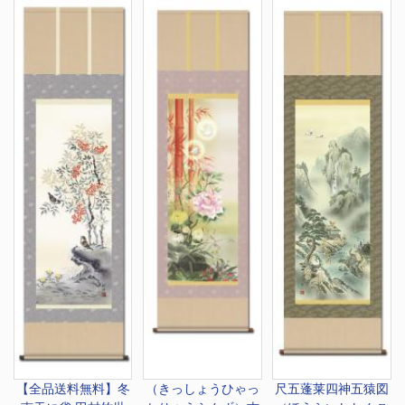
【全品送料無料】冬
（きっしょうひゃっ
尺五
蓬莱四神五猿図