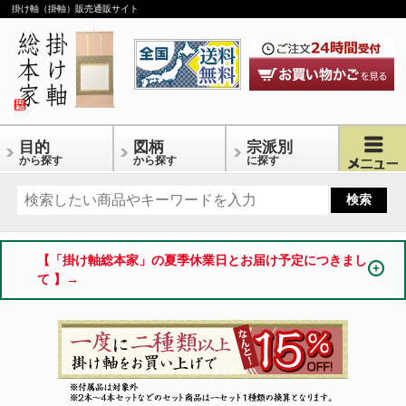
掛け軸（掛軸）販売通販サイト
目的
図柄
宗派別
から探す
から探す
に探す
【「掛け軸総本家」の夏季休業日とお届け予定につきまし
て 】→