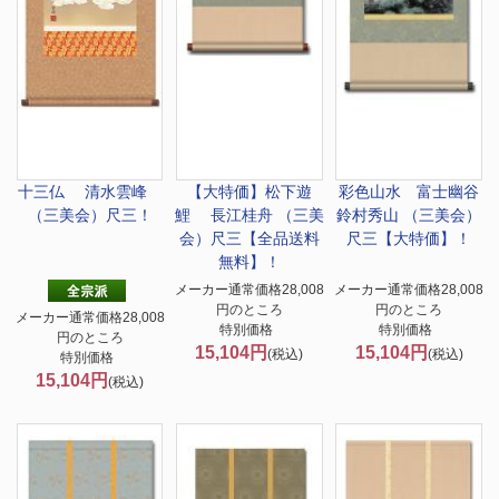
十三仏 清水雲峰
【大特価】
松下遊
彩色山水 富士幽谷
（三美会）尺三！
鯉 長江桂舟 （三美
鈴村秀山 （三美会）
会）尺三【全品送料
尺三【大特価】！
無料】！
メーカー通常価格28,008
メーカー通常価格28,008
円のところ
円のところ
メーカー通常価格28,008
特別価格
特別価格
円のところ
15,104円
15,104円
(税込)
(税込)
特別価格
15,104円
(税込)