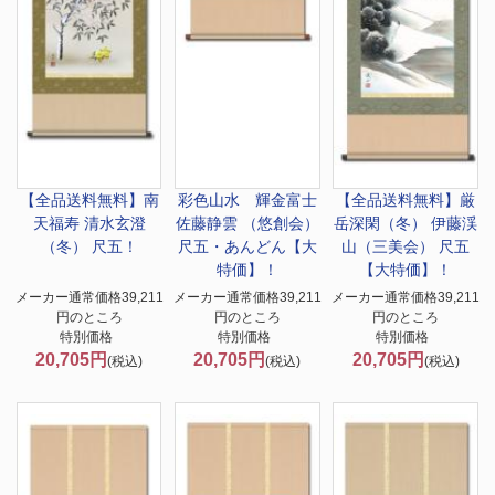
【全品送料無料】
南
彩色山水 輝金富士
【全品送料無料】
厳
天福寿 清水玄澄
佐藤静雲 （悠創会）
岳深閑（冬） 伊藤渓
（冬） 尺五！
尺五・あんどん【大
山（三美会） 尺五
特価】！
【大特価】！
メーカー通常価格39,211
メーカー通常価格39,211
メーカー通常価格39,211
円のところ
円のところ
円のところ
特別価格
特別価格
特別価格
20,705円
20,705円
20,705円
(税込)
(税込)
(税込)