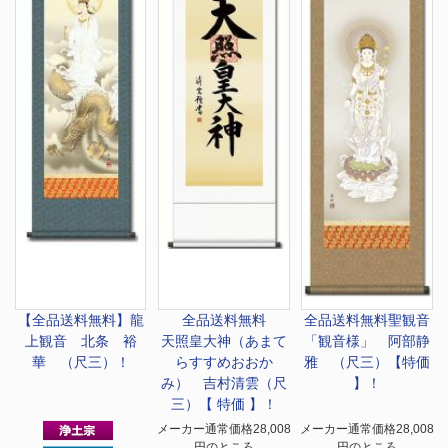
【全品送料無料】
龍
全品送料無料
全品送料無料
聖観音
上観音 北条 裕
天照皇大神（あまて
「観音様」 阿部静
華 （尺三）！
らすすめおおか
雅 （尺三）【特価
み） 吉村清雲（尺
】！
三）【 特価 】！
メーカー通常価格28,008
メーカー通常価格28,008
円のところ
円のところ