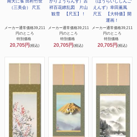
南天に雀 田村竹世
かりょうらんず）
吉
（ほうらいししんご
（三美会） 尺五
祥百花繚乱図 片山
えんず）幸田薫風
観雪 【尺五】！
尺五 【大特価】開
運画！
メーカー通常価格39,211
メーカー通常価格39,211
メーカー通常価格39,211
円のところ
円のところ
円のところ
特別価格
特別価格
特別価格
20,705円
20,705円
20,705円
(税込)
(税込)
(税込)