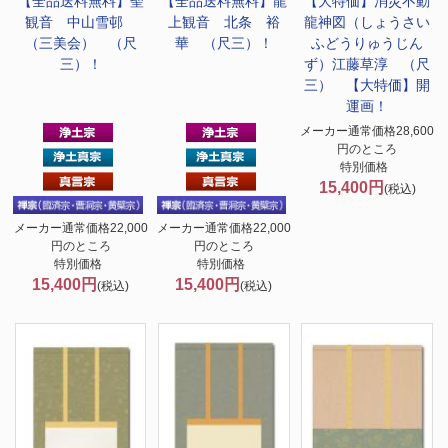
【全品送料無料】
聖
【全品送料無料】
龍
【大特価】
消災不動
観音 中山雪邨
上観音 北条 裕
龍神図（しょうさい
（三美会） （尺
華 （尺三）！
ふどうりゅうじん
三）！
ず）江藤草淳 （尺
三） 【大特価】開
運画！
メーカー通常価格28,600
円のところ
特別価格
15,400円
(税込)
メーカー通常価格22,000
メーカー通常価格22,000
円のところ
円のところ
特別価格
特別価格
15,400円
15,400円
(税込)
(税込)