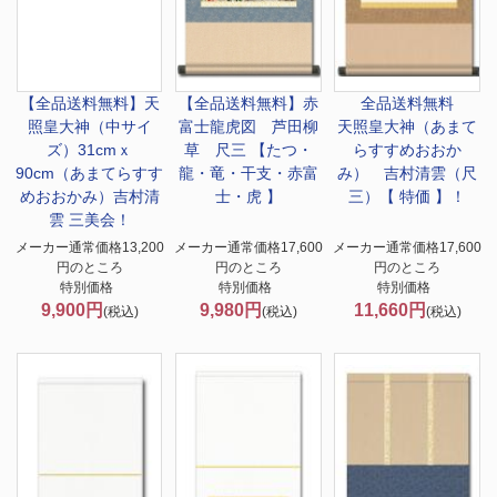
【全品送料無料】
天
【全品送料無料】
赤
全品送料無料
照皇大神（中サイ
富士龍虎図 芦田柳
天照皇大神（あまて
ズ）31cmｘ
草 尺三 【たつ・
らすすめおおか
90cm（あまてらすす
龍・竜・干支・赤富
み） 吉村清雲（尺
めおおかみ）吉村清
士・虎 】
三）【 特価 】！
雲 三美会！
メーカー通常価格13,200
メーカー通常価格17,600
メーカー通常価格17,600
円のところ
円のところ
円のところ
特別価格
特別価格
特別価格
9,900円
9,980円
11,660円
(税込)
(税込)
(税込)