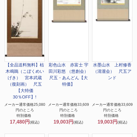
【全品送料無料】
枯
彩色山水 赤富士 宇
水墨山水 上村修香
木鳴鵙（こぼくめい
田川彩悠 （悠創会）
（清瀧会） 尺五ア
げき） 宮本武蔵
尺五・あんどん【大
ンド
（復刻画） 尺五
特価】
【大特価
30％OFF】!
メーカー通常価格25,080
メーカー通常価格33,609
メーカー通常価格33,609
円のところ
円のところ
円のところ
特別価格
特別価格
特別価格
17,480円
19,003円
19,003円
(税込)
(税込)
(税込)