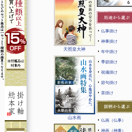
仏事掛け
神事掛け
天照皇大神
年中掛け
季節掛け
祝儀掛け
節句掛け
茶掛け
山水画
仏画（仏事）
神画（神事）