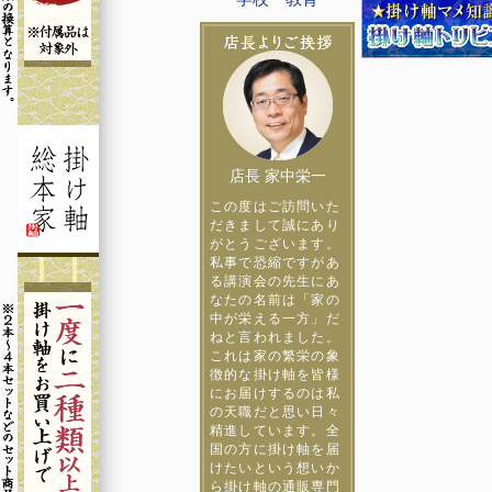
店長 家中栄一
この度はご訪問いた
だきまして誠にあり
がとうございます。
私事で恐縮ですがあ
る講演会の先生にあ
なたの名前は「家の
中が栄える一方」だ
ねと言われました。
これは家の繁栄の象
徴的な掛け軸を皆様
にお届けするのは私
の天職だと思い日々
精進しています。全
国の方に掛け軸を届
けたいという想いか
ら掛け軸の通販専門