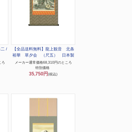
二 /
【全品送料無料】
龍上観音 北条
裕華 草夕会 （尺五） 日本製
ころ
メーカー通常価格68,310円のところ
特別価格
35,750円
(税込)