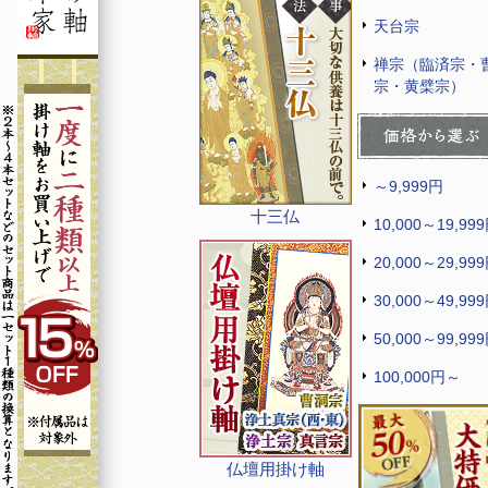
天台宗
禅宗（臨済宗・
宗・黄檗宗）
～9,999円
十三仏
10,000～19,99
20,000～29,99
30,000～49,99
50,000～99,99
100,000円～
仏壇用掛け軸