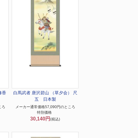
修香
白馬武者 唐沢碧山 （草夕会） 尺
五 日本製
ころ
メーカー通常価格57,090円のところ
特別価格
30,140円
(税込)