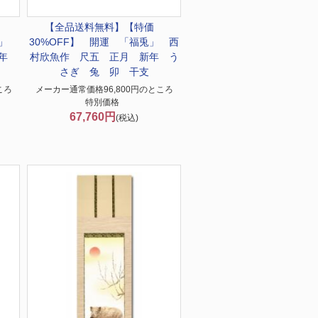
価
【全品送料無料】
【特価
兎」
30%OFF】 開運 「福兎」 西
新年
村欣魚作 尺五 正月 新年 う
さぎ 兔 卯 干支
ころ
メーカー通常価格96,800円のところ
特別価格
67,760円
(税込)