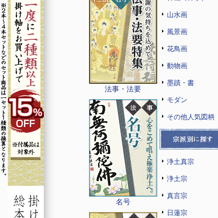
山水画
風景画
花鳥画
動物画
墨蹟・書
法事・法要
モダン
その他人気図柄
浄土真宗
浄土宗
真言宗
名号
日蓮宗