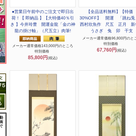
●営業日午前中のご注文で即日出
【全品送料無料】
【特
荷！
【 即納品 】【大特価40％引
30%OFF】 開運 「跳ね
き 】今井玲豊 開運金龍「金の神
西村欣魚作 尺五 正月 
龍の掛け軸」（尺五立）肉筆!
うさぎ 兔 卯 干支
メーカー通常価格96,800円のと
特別価格
メーカー通常価格143,000円のところ
67,760円
(税込)
特別価格
85,800円
(税込)