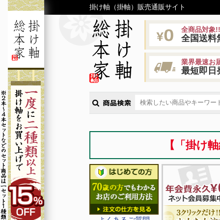
掛け軸（掛軸）販売通販サイト
全商品対象!
全国送料
業界最速お届
最短即日
【「掛け軸
よくあるご質問