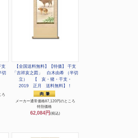
干支
【全国送料無料】
【特価】 干支
半切
「吉祥亥之図」 白木由希 （半切
立） 【 亥・猪・干支・
2019 正月 送料無料】！
ころ
メーカー通常価格87,120円のところ
特別価格
62,084円
(税込)