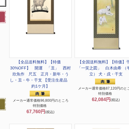
【全品送料無料】
【特価
【全国送料無料】
【特価】
30%OFF】 開運 「丑」 西村
「一笑之図」 白木由希 （
欣魚作 尺五 正月・新年・う
立） 犬・戌・干支
し・丑・牛・干支 【受注生産品
約1ケ月】
メーカー通常価格87,120円のと
特別価格
62,084円
(税込)
メーカー通常価格96,800円のところ
特別価格
67,760円
(税込)