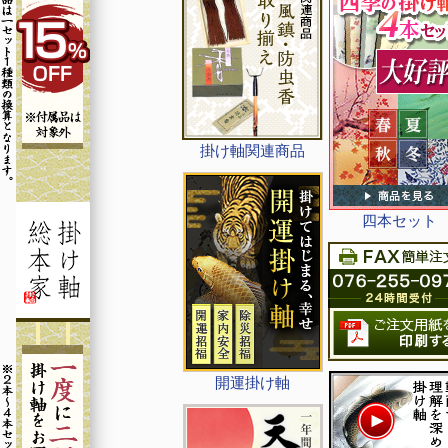
掛け軸関連商品
四本セット
開運掛け軸