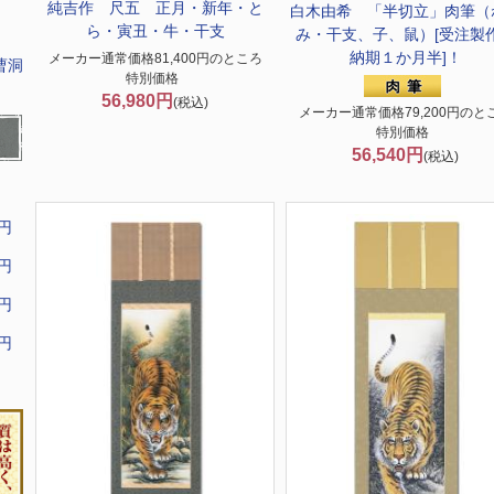
純吉作 尺五 正月・新年・と
白木由希 「半切立」肉筆（
ら・寅丑・牛・干支
み・干支、子、鼠）[受注製
納期１か月半]！
メーカー通常価格81,400円のところ
曹洞
特別価格
56,980円
(税込)
メーカー通常価格79,200円のと
特別価格
56,540円
(税込)
9円
9円
9円
9円