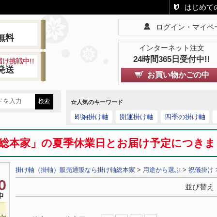
はじめて
ログイン・マイペ
!
無料
インターネット注文
24時間365日受付中!!
け挑戦中!!
発送
お買い物かごの中
☆人気のキーワード
即納掛け軸
開運掛け軸
四季の掛け軸
総本家」の夏季休業日とお届け予定につき
掛け軸（掛軸）販売通販なら掛け軸総本家
>
用途から選ぶ
>
祝儀掛け
並び替え