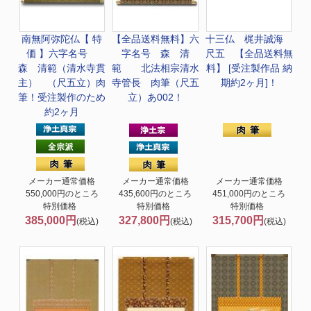
南無阿弥陀仏
【 特
【全品送料無料】
六
十三仏 梶井誠海
価 】六字名号
字名号 森 清
尺五 【全品送料無
森 清範（清水寺貫
範 北法相宗清水
料】 [受注製作品 納
主） （尺五立）肉
寺管長 肉筆（尺五
期約2ヶ月]！
筆！受注製作のため
立）あ002！
約2ヶ月
メーカー通常価格
メーカー通常価格
メーカー通常価格
550,000円のところ
435,600円のところ
451,000円のところ
特別価格
特別価格
特別価格
385,000円
327,800円
315,700円
(税込)
(税込)
(税込)