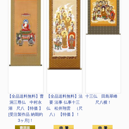
【全品送料無料】
曹
【全品送料無料】法
十三仏 田島翠峰
洞三尊仏 中村永
要 法事 仏事
十三
尺八横！
湖 尺八 【特価 】
仏 松井翔雲 （尺
[受注製作品 納期約
八） 【特価 】！
3ヶ月]！