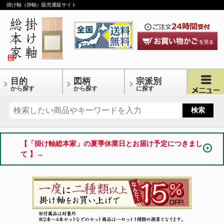
掛け軸（掛軸）販売通販サイト
目的
図柄
宗派別
から探す
から探す
に探す
【「掛け軸総本家」の夏季休業日とお届け予定につきまし
て 】→