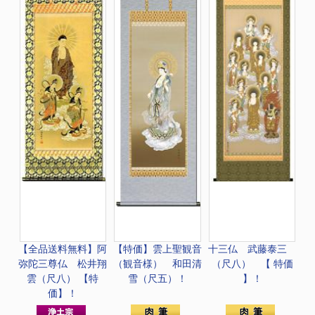
【全品送料無料】
阿
【特価】
雲上聖観音
十三仏 武藤泰三
弥陀三尊仏 松井翔
（観音様） 和田清
（尺八） 【 特価
雲（尺八） 【特
雪（尺五）！
】！
価】！