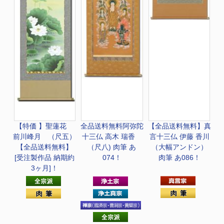
【特価 】
聖蓮花
全品送料無料
阿弥陀
【全品送料無料】
真
前川峰月 （尺五）
十三仏 高木 瑞香
言十三仏 伊藤 香川
【全品送料無料】
（尺八) 肉筆 あ
（大幅アンドン）
[受注製作品 納期約
074！
肉筆 あ086！
3ヶ月]！