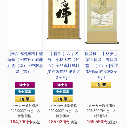
【全品送料無料】
聖
【 特価 】
六字名
観音様 【 格安 】
蓮華（三幅対）武藤
号 小林太玄（尺
雲上観音 野口弧
紅雲（絵）・中村恵
五）全品送料無料
堂 （尺五）[受注
如（書）！
[受注製作品 納期約
製作品 納期約2ヶ
2ヶ月]！
月]！
メーカー通常価格
メーカー通常価格
メーカー通常価格
242,000円のところ
229,900円のところ
236,500円のところ
特別価格
特別価格
特別価格
194,700円
185,020円
165,550円
(税込)
(税込)
(税込)