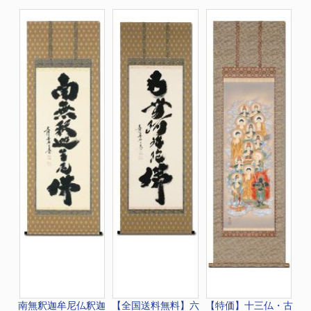
南無釈迦牟尼仏
釈迦
【全国送料無料】
六
【特価】十三仏・古