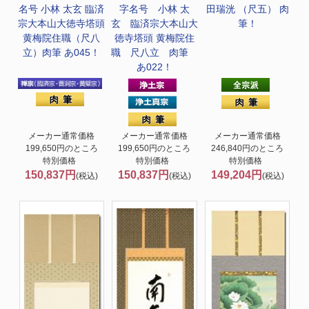
名号 小林 太玄 臨済
字名号 小林 太
田瑞洸 （尺五） 肉
宗大本山大徳寺塔頭
玄 臨済宗大本山大
筆！
黄梅院住職（尺八
徳寺塔頭 黄梅院住
立）肉筆 あ045！
職 尺八立 肉筆
あ022！
メーカー通常価格
メーカー通常価格
メーカー通常価格
199,650円のところ
199,650円のところ
246,840円のところ
特別価格
特別価格
特別価格
150,837円
150,837円
149,204円
(税込)
(税込)
(税込)