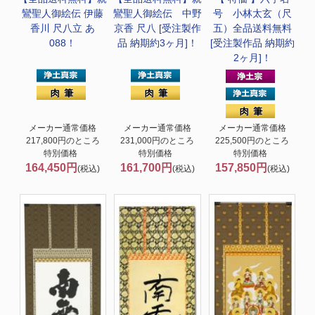
鸞聖人御絵伝 伊藤
鸞聖人御絵伝 中野
号 小林太玄（尺
香川 尺八立 あ
京香 尺八 [受注製作
五）全品送料無料
088！
品 納期約3ヶ月]！
[受注製作品 納期約
2ヶ月]！
メーカー通常価格
メーカー通常価格
メーカー通常価格
217,800円のところ
231,000円のところ
225,500円のところ
特別価格
特別価格
特別価格
164,450円
161,700円
157,850円
(税込)
(税込)
(税込)