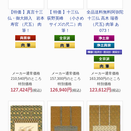
【特価 】真言十三
【 特価 】十三仏
全品送料無料
阿弥陀
仏・御大師入 岩本
荻野英峰 （小さめ
十三仏 高木 瑞香
寿官 （尺五） 肉
サイズの尺二）肉
（尺五) 肉筆 あ
筆！
筆！
073！
メーカー通常価格
メーカー通常価格
メーカー通常価格
210,540円のところ
157,300円のところ
163,350円のところ
特別価格
特別価格
特別価格
127,424円
126,940円
123,612円
(税込)
(税込)
(税込)