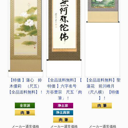
【特価 】
蓮心 鈴
【全品送料無料】
【
【全品送料無料】
聖
木優莉 （尺五）
特価 】六字名号
蓮花 前川峰月
【全品送料無料】！
方谷豊宗 尺五「肉
（尺八横） 【特価
筆」！
】！
メーカー通常価格
メーカー通常価格
メーカー通常価格