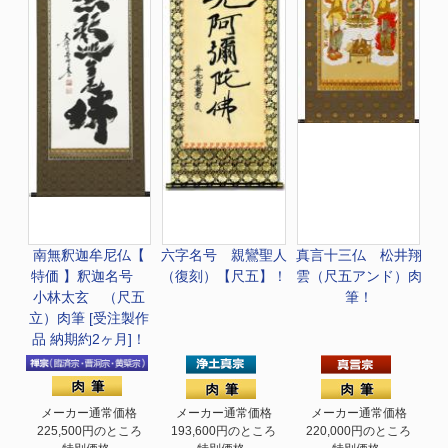
南無釈迦牟尼仏
【
六字名号 親鸞聖人
真言十三仏 松井翔
特価 】釈迦名号
（復刻）【尺五】！
雲（尺五アンド）肉
小林太玄 （尺五
筆！
立）肉筆 [受注製作
品 納期約2ヶ月]！
メーカー通常価格
メーカー通常価格
メーカー通常価格
225,500円のところ
193,600円のところ
220,000円のところ