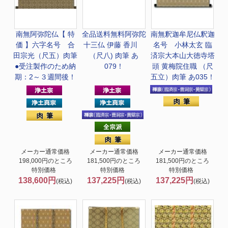
南無阿弥陀仏
【 特
全品送料無料
阿弥陀
南無釈迦牟尼仏
釈迦
価 】六字名号 合
十三仏 伊藤 香川
名号 小林太玄 臨
田宗光（尺五）肉筆
（尺八) 肉筆 あ
済宗大本山大徳寺塔
●受注製作のため納
079！
頭 黄梅院住職 （尺
期：2～３週間後！
五立）肉筆 あ035！
メーカー通常価格
メーカー通常価格
メーカー通常価格
198,000円のところ
181,500円のところ
181,500円のところ
特別価格
特別価格
特別価格
138,600円
137,225円
137,225円
(税込)
(税込)
(税込)