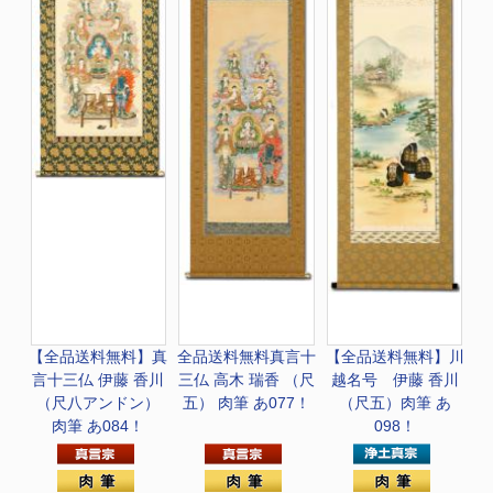
【全品送料無料】
真
全品送料無料
真言十
【全品送料無料】
川
言十三仏 伊藤 香川
三仏 高木 瑞香 （尺
越名号 伊藤 香川
（尺八アンドン）
五） 肉筆 あ077！
（尺五）肉筆 あ
肉筆 あ084！
098！