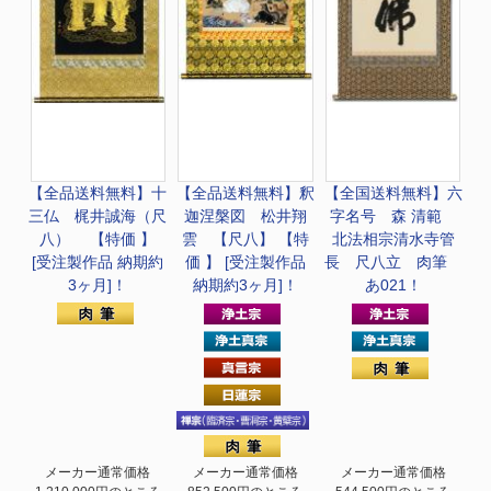
【全品送料無料】
十
【全品送料無料】
釈
【全国送料無料】
六
三仏 梶井誠海（尺
迦涅槃図 松井翔
字名号 森 清範
八） 【特価 】
雲 【尺八】 【特
北法相宗清水寺管
[受注製作品 納期約
価 】 [受注製作品
長 尺八立 肉筆
3ヶ月]！
納期約3ヶ月]！
あ021！
メーカー通常価格
メーカー通常価格
メーカー通常価格