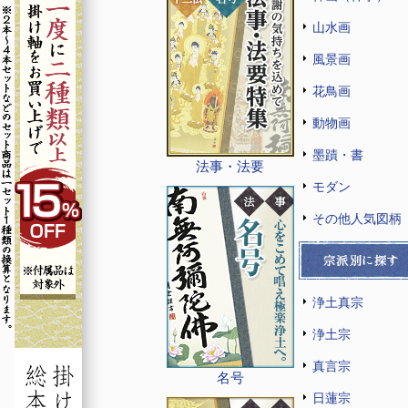
山水画
風景画
花鳥画
動物画
墨蹟・書
法事・法要
モダン
その他人気図柄
浄土真宗
浄土宗
真言宗
名号
日蓮宗