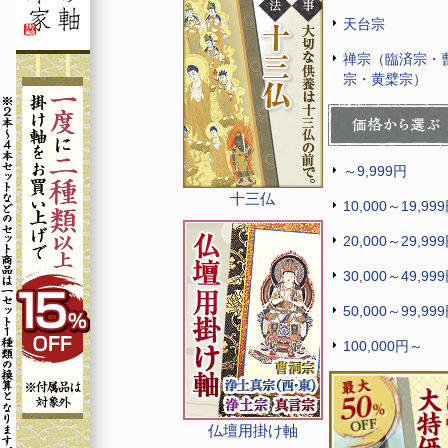
天台宗
禅宗（臨済宗・
宗・黄檗宗）
～9,999円
十三仏
10,000～19,99
20,000～29,99
30,000～49,99
50,000～99,99
100,000円～
仏壇用掛け軸