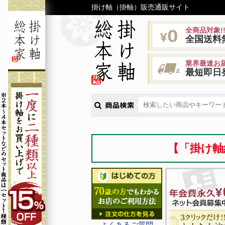
掛け軸（掛軸）販売通販サイト
全商品対象!
全国送料
業界最速お届
最短即日
【「掛け軸
よくあるご質問