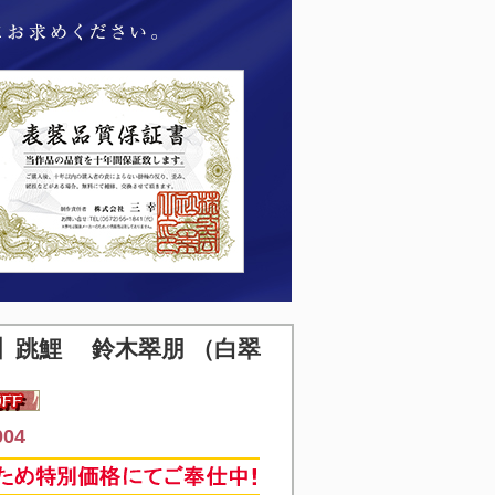
】
跳鯉 鈴木翠朋 （白翠
04