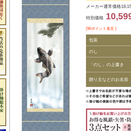
メーカー通常価格18,1
10,5
特別価格
[96ポイント進呈 ]
包装
のし
「のし」の上書き
贈り主などのお名前