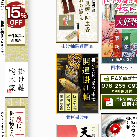
掛け軸関連商品
四本セット
開運掛け軸