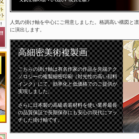
人気の掛け軸を中心にご用意しました。格調高い構図と凛
に演出します。
高細密
美術複製画
こちらの掛け軸は有名作家の作品を先端テク
ノロジーの複製細密印刷（対光性の高い顔料
インク）にて、効率化と低価格でのご提供が
実現しました。
さらに日本製の高級表装材料を使い業界最長
の品質保証で長期保存にも安心の現代にマッ
チした掛け軸です。