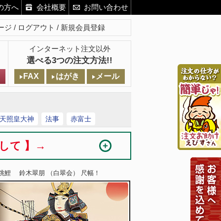
の方へ
会社概要
お問い合わせ
ージ
ログアウト
新規会員登録
インターネット注文以外
選べる3つの注文方法!!
FAX
はがき
メール
天照皇大神
法事
赤富士
まして 】→
 跳鯉 鈴木翠朋 （白翠会） 尺幅！