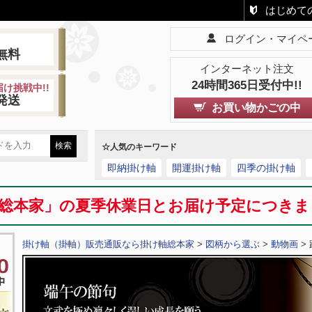
はじめて
ログイン・マイペ
!
無料
インターネット注文
24時間365日受付中!!
け挑戦中!!
発送
お買い物かごの中
☆人気のキーワード
即納掛け軸
開運掛け軸
四季の掛け軸
総本家」の夏季休業日とお届け予定につき
掛け軸（掛軸）販売通販なら掛け軸総本家
>
図柄から選ぶ
>
動物画
>