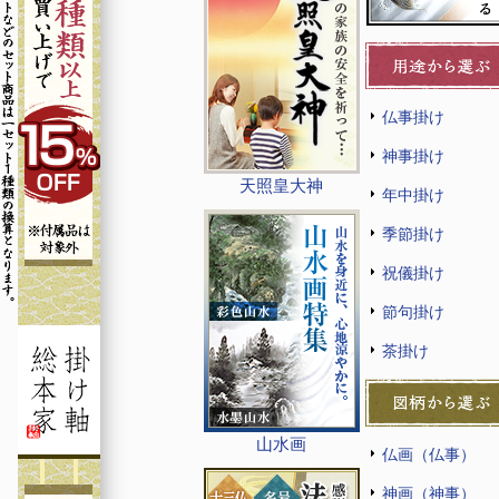
仏事掛け
神事掛け
天照皇大神
年中掛け
季節掛け
祝儀掛け
節句掛け
茶掛け
山水画
仏画（仏事）
神画（神事）