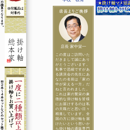
店長 家中栄一
この度はご訪問いた
だきまして誠にあり
がとうございます。
私事で恐縮ですがあ
る講演会の先生にあ
なたの名前は「家の
中が栄える一方」だ
ねと言われました。
これは家の繁栄の象
徴的な掛け軸を皆様
にお届けするのは私
の天職だと思い日々
精進しています。全
国の方に掛け軸を届
けたいという想いか
ら掛け軸の通販専門