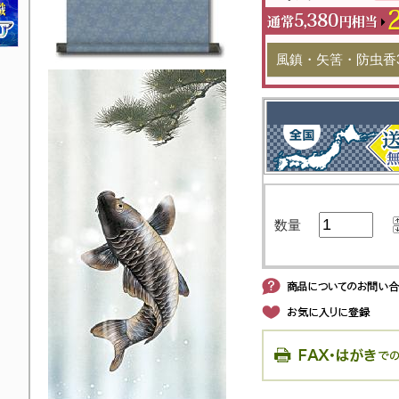
風鎮・矢筈・防虫香
数量