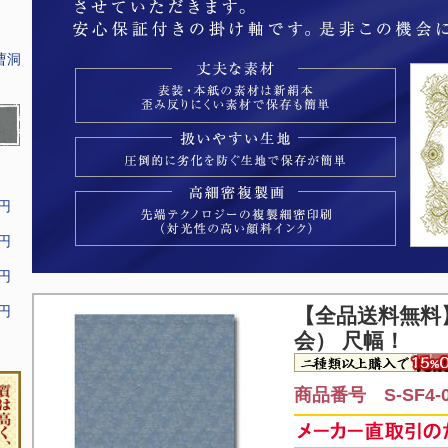
曹洞
9円
9円
9円
9円
【全品送料無料
会） 尺幅！
商品番号 S-SF4-0