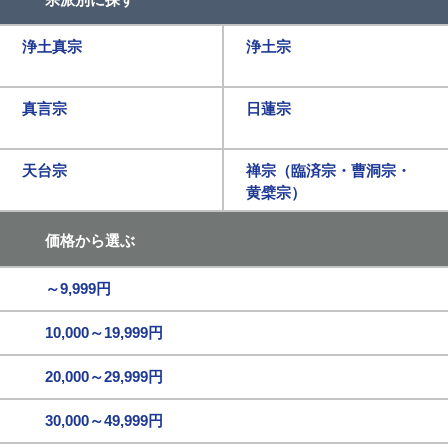
浄土真宗
浄土宗
真言宗
日蓮宗
天台宗
禅宗（臨済宗・曹洞宗・
黄檗宗）
価格から選ぶ
～9,999円
10,000～19,999円
20,000～29,999円
30,000～49,999円