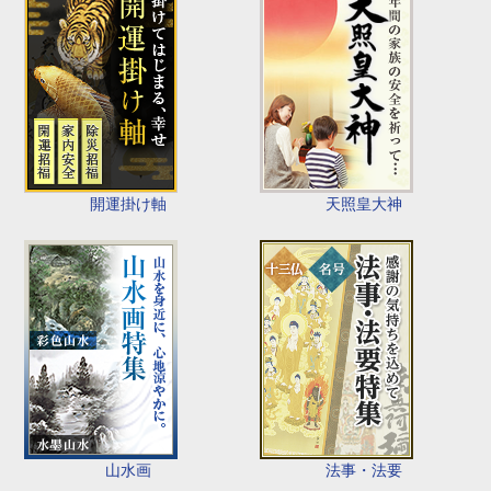
開運掛け軸
天照皇大神
山水画
法事・法要