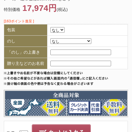
17,974円
特別価格
(税込)
[163ポイント進呈 ]
包装
のし
「のし」の上書き
贈り主などのお名前