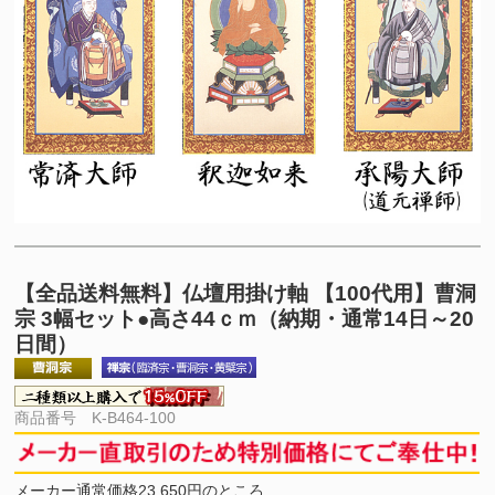
【全品送料無料】
仏壇用掛け軸 【100代用】曹洞
宗 3幅セット●高さ44ｃｍ（納期・通常14日～20
日間）
商品番号 K-B464-100
メーカー通常価格23,650円のところ