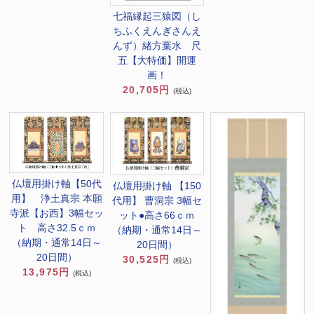
七福縁起三猿図（し
ちふくえんぎさんえ
んず）緒方葉水 尺
五【大特価】開運
画！
20,705円
(税込)
仏壇用掛け軸【50代
仏壇用掛け軸 【150
用】 浄土真宗 本願
代用】 曹洞宗 3幅セ
寺派【お西】3幅セッ
ット●高さ66ｃｍ
ト 高さ32.5ｃｍ
（納期・通常14日～
（納期・通常14日～
20日間）
20日間）
30,525円
(税込)
13,975円
(税込)