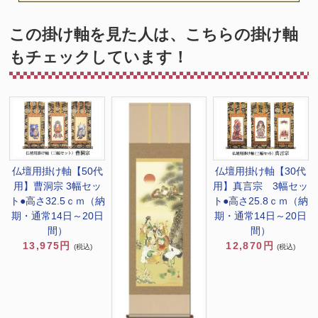
この掛け軸を見た人は、こちらの掛け軸
もチェックしています！
仏壇用掛け軸【50代
仏壇用掛け軸【30代
用】曹洞宗 3幅セッ
用】真言宗 3幅セッ
ト●高さ32.5ｃｍ（納
ト●高さ25.8ｃｍ（納
期・通常14日～20日
期・通常14日～20日
間）
間）
13,975円
12,870円
(税込)
(税込)