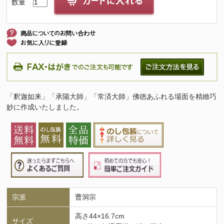
数量
「釈迦如来」「承陽大師」「常済大師」佛徳あふれる場面を精緻巧
妙に作成いたしました。
宗派
曹洞宗
高さ44×16.7cm
サイズ