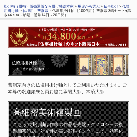
掛け軸（掛軸）販売通販なら掛け軸総本家
>
用途から選ぶ
>
仏事掛け
>
仏壇
用掛け軸
>
仏壇用 曹洞宗
> 仏壇用掛け軸 【100代用】曹洞宗 3幅セット●高
さ44ｃｍ（納期・通常14日～20日間）
曹洞宗向きの仏壇用掛け軸としてご利用いただけます。ご
本尊の釈迦如来と両お脇に承陽大師、常済大師
高細密
美術複製画
こちらの掛け軸は作家の作品を先端テクノロジーの複
製細密印刷（対光性の高い顔料インク）にて、効率化