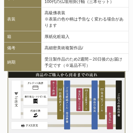
100代の仏壇用掛け軸（三本セット）
高級佛表装
表装
※表装の色や柄は予告なく変わる場合があ
ります
箱
厚紙化粧箱入
備考
高細密美術複製作品/
受注製作品のため2週間～20日後のお届け
納期
予定です（※返品不可）