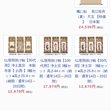
楓に鮎 長江桂舟
（夏） 尺五 【特価
】 日本製
24,530円
(税込)
仏壇用掛け軸【30代
仏壇用掛け軸【100
仏壇用掛け軸【30代
用】浄土真宗 本願
代用】浄土宗 3幅セ
用】浄土宗 3幅セッ
寺派【 お西 】3幅セ
ット 高さ44ｃｍ（納
ト●高さ25.8ｃｍ（納
ット●高さ25.8ｃｍ
期・通常14日～20日
期・通常14日～20日
（納期・通常14日～
間）
間）
20日間）
17,974円
12,870円
(税込)
(税込)
12,870円
(税込)