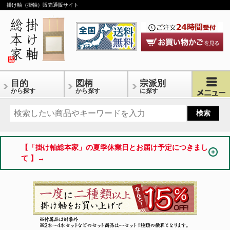
掛け軸（掛軸）販売通販サイト
目的
図柄
宗派別
から探す
から探す
に探す
【「掛け軸総本家」の夏季休業日とお届け予定につきまし
て 】→