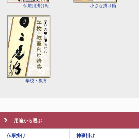
仏壇用掛け軸
小さな掛け軸
学校・教育
用途から選ぶ
仏事掛け
神事掛け