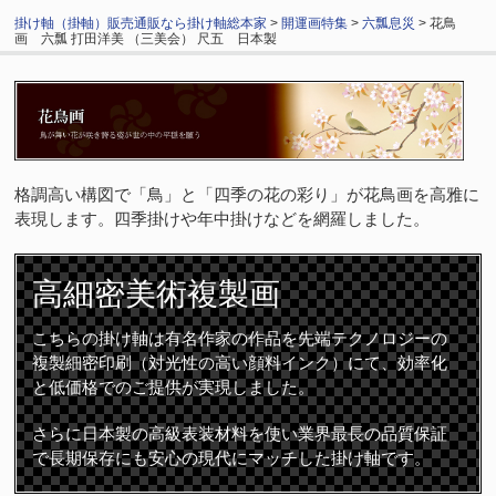
掛け軸（掛軸）販売通販なら掛け軸総本家
>
開運画特集
>
六瓢息災
> 花鳥
画 六瓢 打田洋美 （三美会） 尺五 日本製
格調高い構図で「鳥」と「四季の花の彩り」が花鳥画を高雅に
表現します。四季掛けや年中掛けなどを網羅しました。
高細密
美術複製画
こちらの掛け軸は有名作家の作品を先端テクノロジーの
複製細密印刷（対光性の高い顔料インク）にて、効率化
と低価格でのご提供が実現しました。
さらに日本製の高級表装材料を使い業界最長の品質保証
で長期保存にも安心の現代にマッチした掛け軸です。