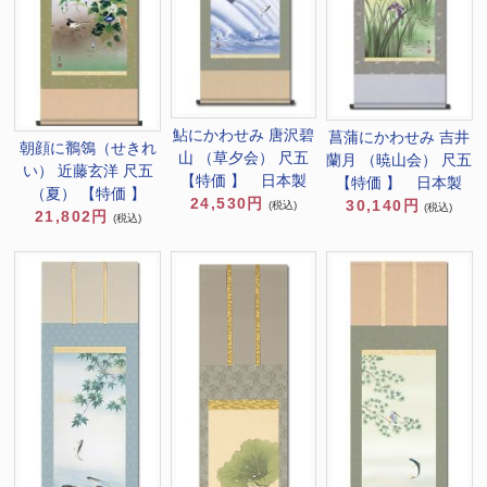
鮎にかわせみ 唐沢碧
菖蒲にかわせみ 吉井
朝顔に鶺鴒（せきれ
山 （草夕会） 尺五
蘭月 （暁山会） 尺五
い） 近藤玄洋 尺五
【特価 】 日本製
【特価 】 日本製
（夏） 【特価 】
24,530円
30,140円
(税込)
(税込)
21,802円
(税込)