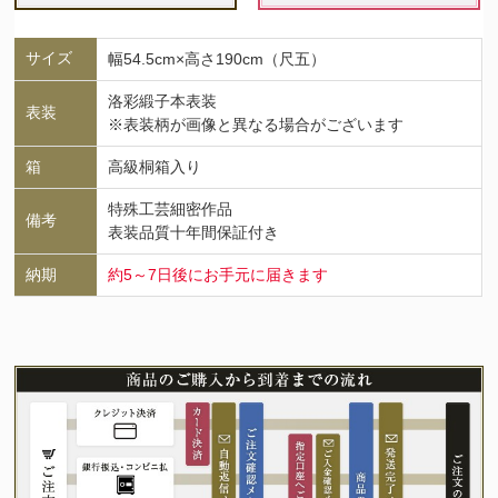
サイズ
幅54.5cm×高さ190cm（尺五）
洛彩緞子本表装
表装
※表装柄が画像と異なる場合がございます
箱
高級桐箱入り
特殊工芸細密作品
備考
表装品質十年間保証付き
納期
約5～7日後にお手元に届きます