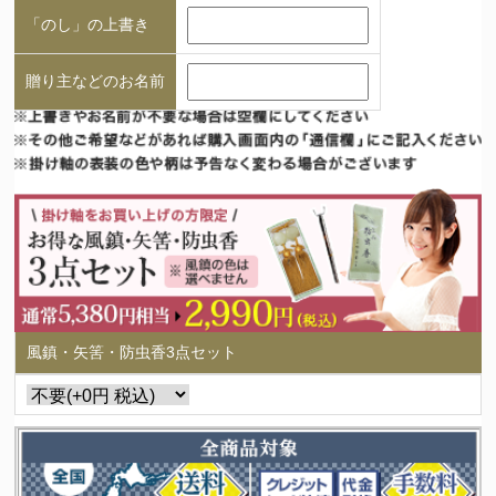
「のし」の上書き
贈り主などのお名前
風鎮・矢筈・防虫香3点セット