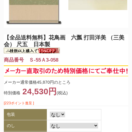
【全品送料無料】
花鳥画 六瓢 打田洋美 （三美
会） 尺五 日本製
商品番号 Ｓ-55Ａ3-058
メーカー通常価格45,870円のところ
24,530円
特別価格
(税込)
[223ポイント進呈 ]
包装
のし