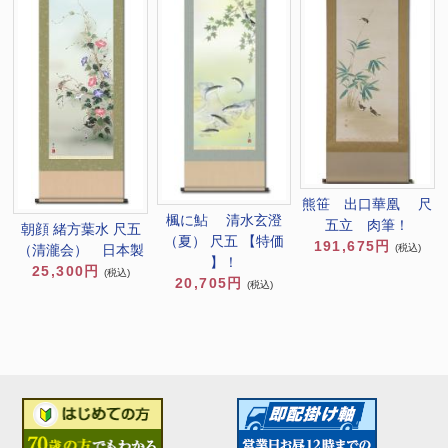
熊笹 出口華凰 尺
楓に鮎 清水玄澄
五立 肉筆！
朝顔 緒方葉水 尺五
（夏） 尺五 【特価
191,675円
（清瀧会） 日本製
(税込)
】！
25,300円
(税込)
20,705円
(税込)