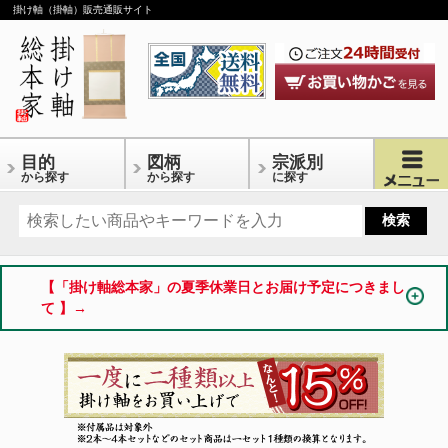
掛け軸（掛軸）販売通販サイト
目的
図柄
宗派別
から探す
から探す
に探す
【「掛け軸総本家」の夏季休業日とお届け予定につきまし
て 】→