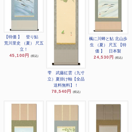
【特価 】 登り鮎
楓に川蝉と鮎 北山歩
荒川里史 （夏） 尺五
生 （夏） 尺五 【特
立！
価 】 日本製
45,100円
(税込)
24,530円
(税込)
雫 武藤紅雲（九寸
立）夏掛け軸【全品
送料無料】！
78,540円
(税込)