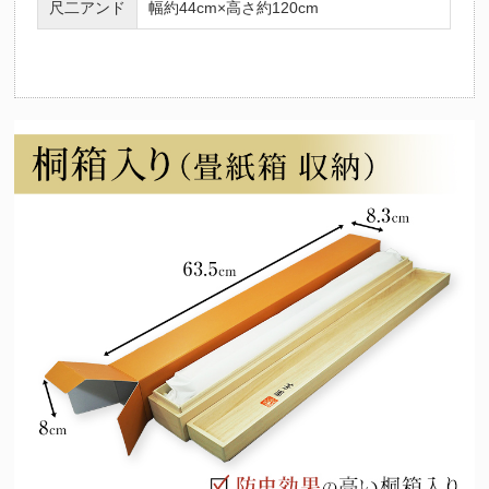
尺二アンド
幅約44cm×高さ約120cm