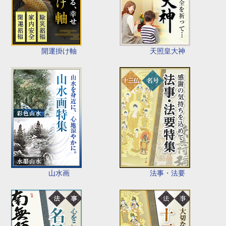
開運掛け軸
天照皇大神
山水画
法事・法要