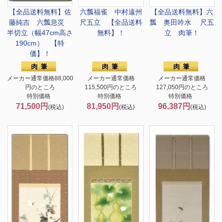
【全品送料無料】
佐
六瓢福雀 中村遠州
【全品送料無料】
六
藤純吉 六瓢息災
尺五立 【全品送料
瓢 奥田吟水 尺五
半切立（幅47cm高さ
無料】！
立 肉筆！
190cm） 【特
価】！
メーカー通常価格88,000
メーカー通常価格
メーカー通常価格
円のところ
115,500円のところ
127,050円のところ
特別価格
特別価格
特別価格
71,500円
81,950円
96,387円
(税込)
(税込)
(税込)