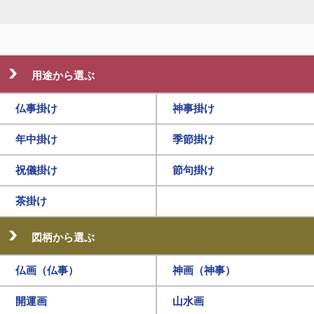
用途から選ぶ
仏事掛け
神事掛け
年中掛け
季節掛け
祝儀掛け
節句掛け
茶掛け
図柄から選ぶ
仏画（仏事）
神画（神事）
開運画
山水画