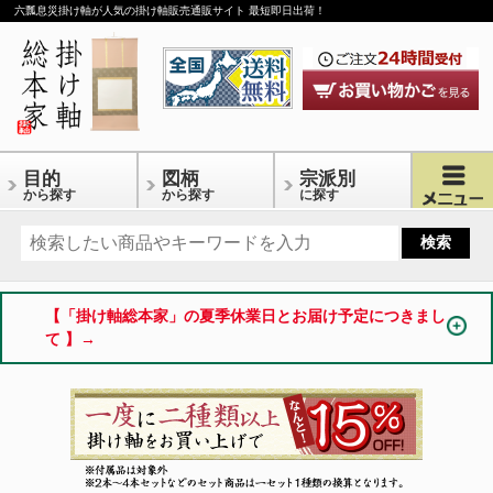
六瓢息災掛け軸が人気の掛け軸販売通販サイト 最短即日出荷！
目的
図柄
宗派別
から探す
から探す
に探す
【「掛け軸総本家」の夏季休業日とお届け予定につきまし
て 】→