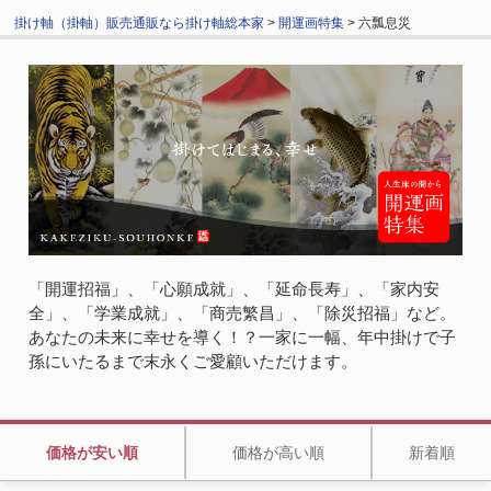
掛け軸（掛軸）販売通販なら掛け軸総本家
>
開運画特集
> 六瓢息災
「開運招福」、「心願成就」、「延命長寿」、「家内安
全」、「学業成就」、「商売繁昌」、「除災招福」など。
あなたの未来に幸せを導く！？一家に一幅、年中掛けで子
孫にいたるまで末永くご愛顧いただけます。
価格が安い順
価格が高い順
新着順