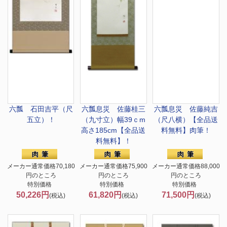
六瓢 石田吉平（尺
六瓢息災 佐藤桂三
六瓢息災 佐藤純吉
五立）！
（九寸立）幅39ｃm
（尺八横）【全品送
高さ185cm【全品送
料無料】肉筆！
料無料】！
メーカー通常価格70,180
メーカー通常価格75,900
メーカー通常価格88,000
円のところ
円のところ
円のところ
特別価格
特別価格
特別価格
50,226円
61,820円
71,500円
(税込)
(税込)
(税込)