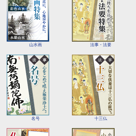
山水画
法事・法要
名号
十三仏