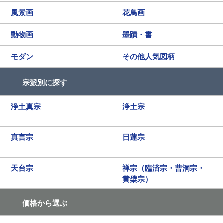
風景画
花鳥画
動物画
墨蹟・書
モダン
その他人気図柄
宗派別に探す
浄土真宗
浄土宗
真言宗
日蓮宗
天台宗
禅宗（臨済宗・曹洞宗・
黄檗宗）
価格から選ぶ