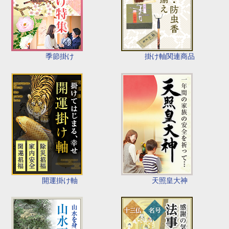
季節掛け
掛け軸関連商品
開運掛け軸
天照皇大神