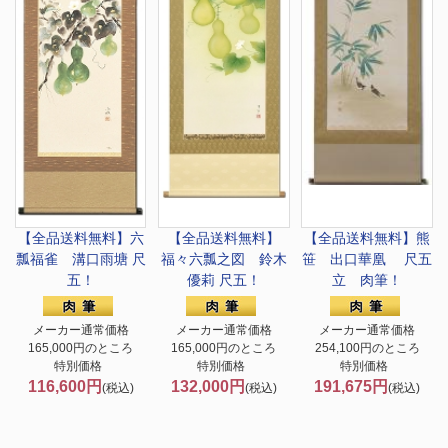
【全品送料無料】
六
【全品送料無料】
【全品送料無料】
熊
瓢福雀 溝口雨塘 尺
福々六瓢之図 鈴木
笹 出口華凰 尺五
五！
優莉 尺五！
立 肉筆！
メーカー通常価格
メーカー通常価格
メーカー通常価格
165,000円のところ
165,000円のところ
254,100円のところ
特別価格
特別価格
特別価格
116,600円
132,000円
191,675円
(税込)
(税込)
(税込)