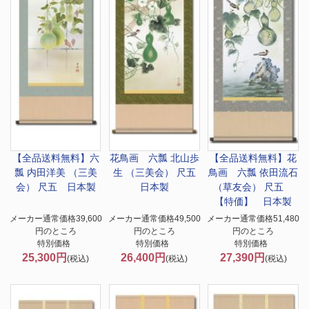
【全品送料無料】
六
花鳥画 六瓢 北山歩
【全品送料無料】
花
瓢 内田洋美 （三美
生 （三美会） 尺五
鳥画 六瓢 依田流石
会） 尺五 日本製
日本製
（草友会） 尺五
【特価】 日本製
メーカー通常価格39,600
メーカー通常価格49,500
メーカー通常価格51,480
円のところ
円のところ
円のところ
特別価格
特別価格
特別価格
25,300円
26,400円
27,390円
(税込)
(税込)
(税込)