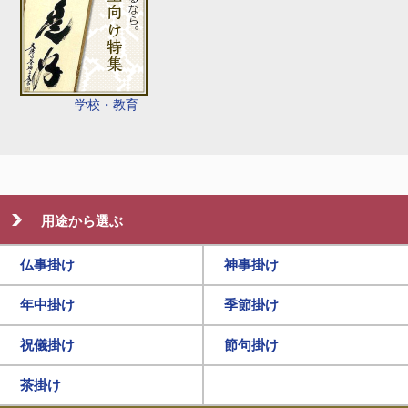
学校・教育
用途から選ぶ
仏事掛け
神事掛け
年中掛け
季節掛け
祝儀掛け
節句掛け
茶掛け