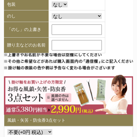
包装
のし
「のし」の上書き
贈り主などのお名前
風鎮・矢筈・防虫香3点セット