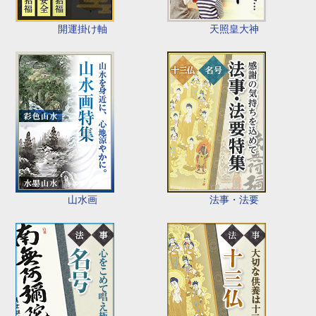
開運掛け軸
天照皇大神
山水画
法事・法要