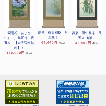
翡翠 橋谷和樹 尺
紫陽花（あじさ
菖蒲 田中登志 尺
五立！
い） 川島正行 尺
五立 肉筆！
66,440円
五立 【全品送料無
36,492円
(税込)
(税込)
料】！
110,000円
(税込)