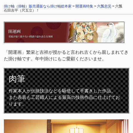
掛け軸（掛軸）販売通販なら掛け軸総本家
>
開運画特集
>
六瓢息災
> 六瓢
石田吉平（尺五立）！
「開運画」繁栄と吉祥が授かると言われ古くから親しまれてき
た掛け軸です。年中掛けにもご愛顧くださいませ。
肉筆
作家本人が伝統技法などを駆使して手書きした作品。
また表装も工芸職人による最高の技術作品に仕上げてお
ります。