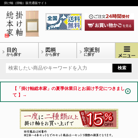
掛け軸（掛軸）販売通販サイト
目的
図柄
宗派別
から探す
から探す
に探す
【「掛け軸総本家」の夏季休業日とお届け予定につきまし
て 】→