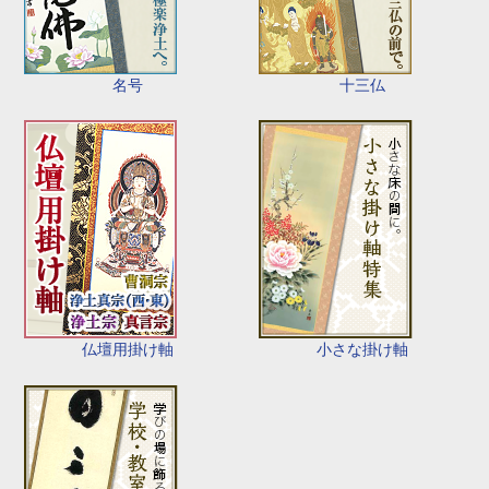
名号
十三仏
仏壇用掛け軸
小さな掛け軸