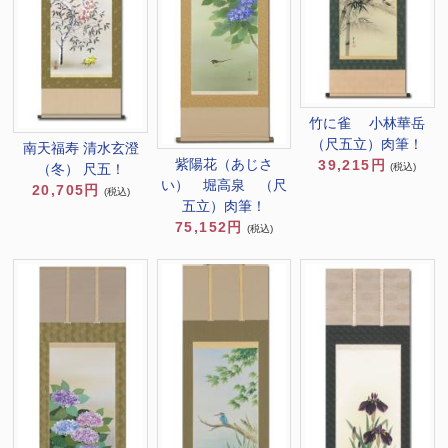
竹に雀 小林華岳
（尺五立）肉筆！
南天福寿 清水玄澄
紫陽花（あじさ
39,215円
（冬） 尺五！
(税込)
い） 堀高泉 （尺
20,705円
(税込)
五立）肉筆！
75,152円
(税込)