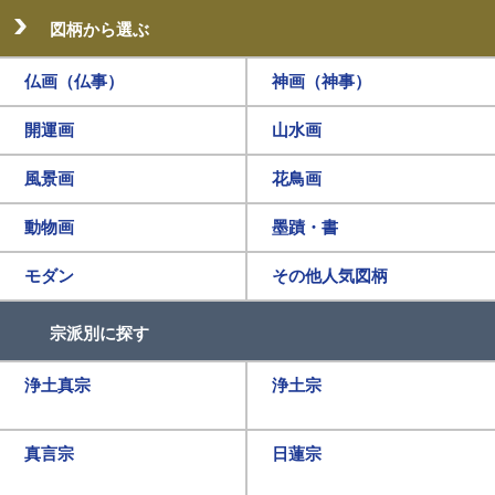
図柄から選ぶ
仏画（仏事）
神画（神事）
開運画
山水画
風景画
花鳥画
動物画
墨蹟・書
モダン
その他人気図柄
宗派別に探す
浄土真宗
浄土宗
真言宗
日蓮宗