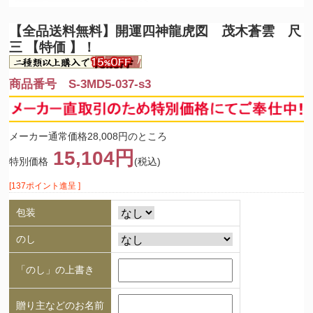
【全品送料無料】
開運四神龍虎図 茂木蒼雲 尺
三 【特価 】！
商品番号 S-3MD5-037-s3
メーカー通常価格28,008円のところ
15,104円
特別価格
(税込)
[137ポイント進呈 ]
包装
のし
「のし」の上書き
贈り主などのお名前