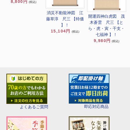
8,800円
(税込)
消災不動龍神図 江
開運四神白虎図 茂
藤草淳 尺三 【特価
木蒼雲 尺三 【と
】！
ら・虎・寅・干支・
15,104円
(税込)
七福神 】！
9,980円
(税込)
即応対応商品
よくあるご質問