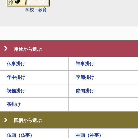
学校・教育
用途から選ぶ
仏事掛け
神事掛け
年中掛け
季節掛け
祝儀掛け
節句掛け
茶掛け
図柄から選ぶ
仏画（仏事）
神画（神事）