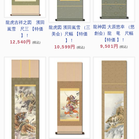
龍虎吉祥之図 濱田
龍神図 大原悠幸 （悠
龍虎図 濱田嵐雪 （三
嵐雪 尺三 【特価
創会）龍 竜 尺幅
美会）尺幅 【特価
】！
【特価 】！
】！
12,540円
(税込)
9,501円
10,599円
(税込)
(税込)