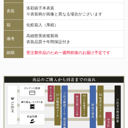
洛彩緞子本表装
表装
※表装柄が画像と異なる場合がございます
箱
化粧箱入（厚紙）
高細密美術複製画
備考
表装品質十年間保証付き
納期
受注製作品のため一週間前後のお届け予定です