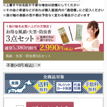
風鎮・矢筈・防虫香3点セット