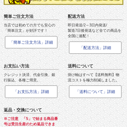
簡単ご注文方法
配送方法
当店では初めての方でも安心の
即日発送/2～3日内発送/
「簡単注文」が好評です！
製造7日後発送など全ての商品を
全国に速配！
「簡単ご注文方法」詳細
「配送方法」詳細
お支払い方法
送料について
クレジット決済、代金引換、銀
掛け軸はすべて【送料無料】物
行振込、各種ご用意。
流コストを極力削減しました。
「お支払方法」詳細
「送料について」詳細
返品・交換について
※ご注意 「S」で始まる商品番
号は受注生産のため返品できま