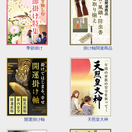
季節掛け
掛け軸関連商品
開運掛け軸
天照皇大神