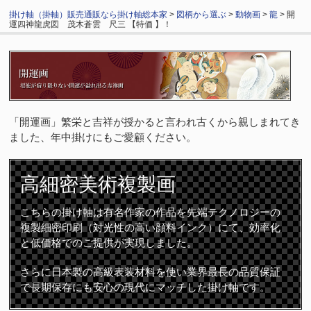
掛け軸（掛軸）販売通販なら掛け軸総本家
>
図柄から選ぶ
>
動物画
>
龍
> 開
運四神龍虎図 茂木蒼雲 尺三 【特価 】！
「開運画」繁栄と吉祥が授かると言われ古くから親しまれてき
ました、年中掛けにもご愛顧ください。
高細密
美術複製画
こちらの掛け軸は有名作家の作品を先端テクノロジーの
複製細密印刷（対光性の高い顔料インク）にて、効率化
と低価格でのご提供が実現しました。
さらに日本製の高級表装材料を使い業界最長の品質保証
で長期保存にも安心の現代にマッチした掛け軸です。