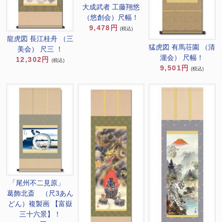
大成武者 工藤翔悠
（悠創会）尺幅！
9,478円
(税込)
龍虎図 長江桂舟 （三
猛虎図 有馬荘園 （清
美会） 尺三 ！
瀧会） 尺幅！
12,302円
(税込)
9,501円
(税込)
「尾州不二見原」
葛飾北斎 （尺3あん
どん）複製画 【富嶽
三十六景】！