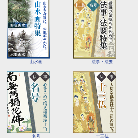
山水画
法事・法要
名号
十三仏