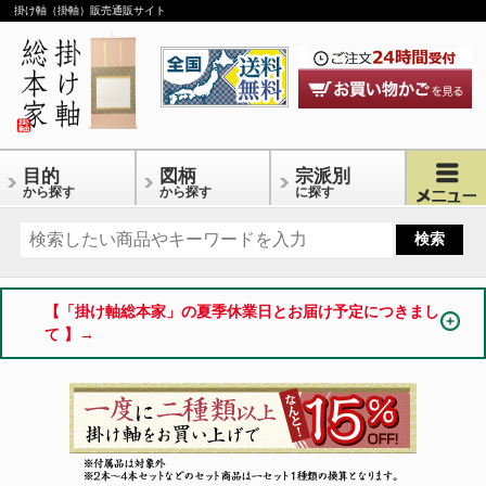
掛け軸（掛軸）販売通販サイト
目的
図柄
宗派別
から探す
から探す
に探す
【「掛け軸総本家」の夏季休業日とお届け予定につきまし
て 】→