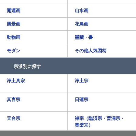
開運画
山水画
風景画
花鳥画
動物画
墨蹟・書
モダン
その他人気図柄
宗派別に探す
浄土真宗
浄土宗
真言宗
日蓮宗
天台宗
禅宗（臨済宗・曹洞宗・
黄檗宗）