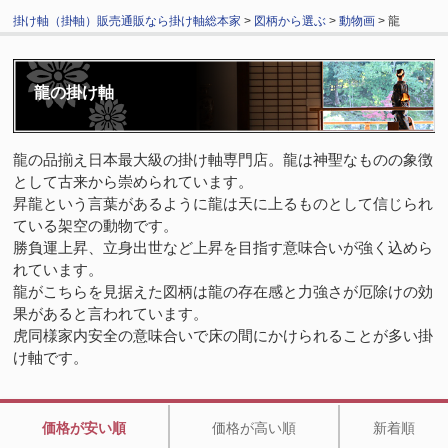
掛け軸（掛軸）販売通販なら掛け軸総本家
>
図柄から選ぶ
>
動物画
> 龍
龍の掛け軸
龍の品揃え日本最大級の掛け軸専門店。龍は神聖なものの象徴
として古来から崇められています。
昇龍という言葉があるように龍は天に上るものとして信じられ
ている架空の動物です。
勝負運上昇、立身出世など上昇を目指す意味合いが強く込めら
れています。
龍がこちらを見据えた図柄は龍の存在感と力強さが厄除けの効
果があると言われています。
虎同様家内安全の意味合いで床の間にかけられることが多い掛
け軸です。
価格が安い順
価格が高い順
新着順