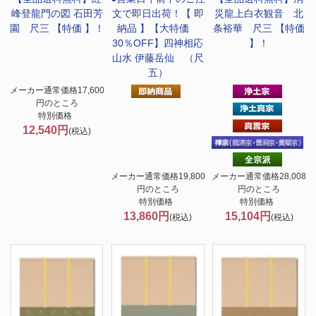
峰登龍門の図 石田芳
文で即日出荷！
【 即
災龍上白衣観音 北
園 尺三 【特価 】！
納品 】【大特価
条裕華 尺三 【特価
30％OFF】四神相応
】！
山水 伊藤岳仙 （尺
五）
メーカー通常価格17,600
円のところ
特別価格
12,540円
(税込)
メーカー通常価格19,800
メーカー通常価格28,008
円のところ
円のところ
特別価格
特別価格
13,860円
15,104円
(税込)
(税込)