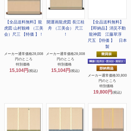
【全品送料無料】
龍
開運画
龍虎図 長江桂
【全品送料無料】
虎図 山村観峰 （三美
舟 （三美会） 尺三
【即納品】消災不動
会）尺三 【特価 】！
！
龍神図 江藤草淳
尺五 【特価 】 日本
製
メーカー通常価格28,008
メーカー通常価格28,008
円のところ
円のところ
特別価格
特別価格
15,104円
15,104円
(税込)
(税込)
メーカー通常価格30,800
円のところ
特別価格
19,800円
(税込)