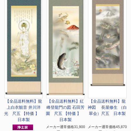
【全品送料無料】
龍
【全品送料無料】
紅
【全品送料無料】
龍
上白衣観音 井川洋
峰登龍門の図 石田芳
神図 長屋修生 （白
光 尺五 【特価 】
園 尺五 【特価 】
翠会）尺五 日本製
日本製
日本製
メーカー通常価格31,900
メーカー通常価格45,870