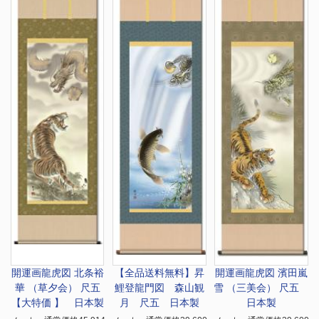
開運画
龍虎図 北条裕
【全品送料無料】
昇
開運画
龍虎図 濱田嵐
華 （草夕会） 尺五
鯉登龍門図 森山観
雪 （三美会） 尺五
【大特価 】 日本製
月 尺五 日本製
日本製