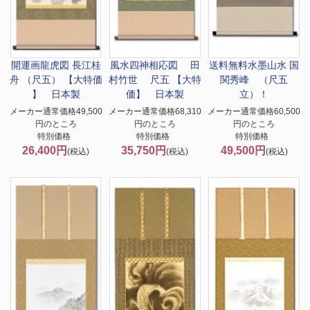
開運画
龍虎図 長江桂
風水四神相応図 田
送料無料
水墨山水 国
舟 （尺五） 【大特価
村竹世 尺五 【大特
関秀峰 （尺五
】 日本製
価】 日本製
立）！
メーカー通常価格49,500
メーカー通常価格68,310
メーカー通常価格60,500
円のところ
円のところ
円のところ
特別価格
特別価格
特別価格
26,400円
35,750円
49,500円
(税込)
(税込)
(税込)