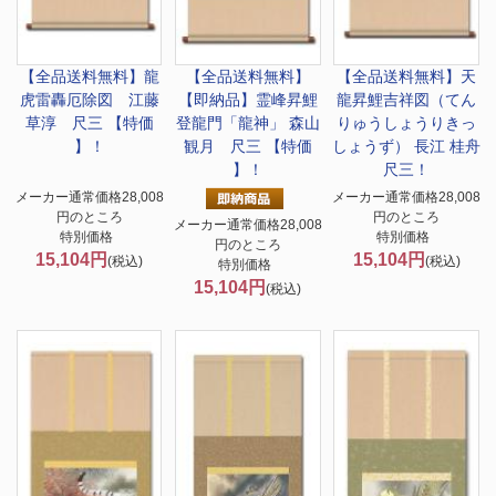
【全品送料無料】
龍
【全品送料無料】
【全品送料無料】
天
虎雷轟厄除図 江藤
【即納品】霊峰昇鯉
龍昇鯉吉祥図（てん
草淳 尺三 【特価
登龍門「龍神」 森山
りゅうしょうりきっ
】！
観月 尺三 【特価
しょうず） 長江 桂舟
】！
尺三！
メーカー通常価格28,008
メーカー通常価格28,008
円のところ
円のところ
メーカー通常価格28,008
特別価格
特別価格
円のところ
15,104円
15,104円
(税込)
(税込)
特別価格
15,104円
(税込)