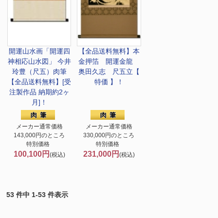
開運山水画
「開運四
【全品送料無料】
本
神相応山水図」 今井
金押箔 開運金龍
玲豊（尺五）肉筆
奥田久志 尺五立【
【全品送料無料】[受
特価 】！
注製作品 納期約2ヶ
月]！
メーカー通常価格
メーカー通常価格
143,000円のところ
330,000円のところ
特別価格
特別価格
100,100円
231,000円
(税込)
(税込)
53 件中 1-53 件表示