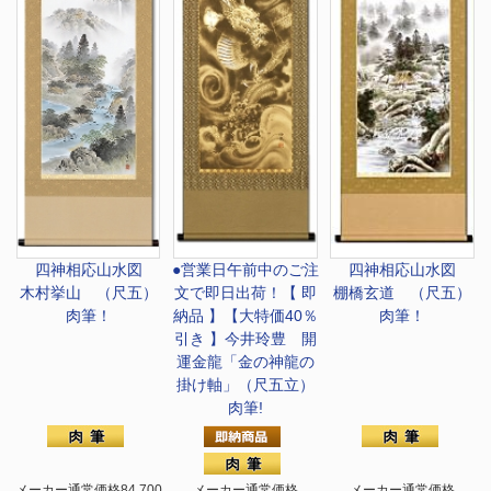
四神相応山水図
●営業日午前中のご注
四神相応山水図
木村挙山 （尺五）
文で即日出荷！
【 即
棚橋玄道 （尺五）
肉筆！
納品 】【大特価40％
肉筆！
引き 】今井玲豊 開
運金龍「金の神龍の
掛け軸」（尺五立）
肉筆!
メーカー通常価格84,700
メーカー通常価格
メーカー通常価格