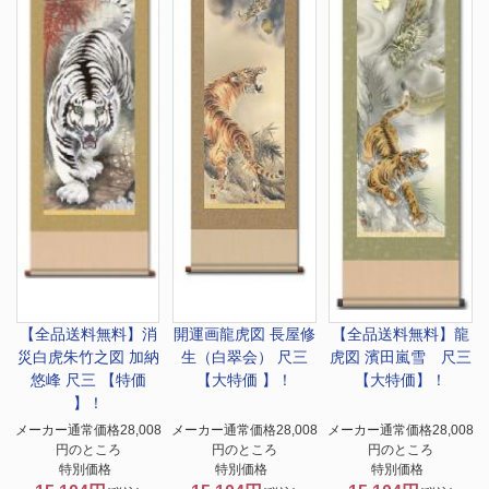
【全品送料無料】
消
開運画
龍虎図 長屋修
【全品送料無料】
龍
災白虎朱竹之図 加納
生（白翠会） 尺三
虎図 濱田嵐雪 尺三
悠峰 尺三 【特価
【大特価 】！
【大特価】！
】！
メーカー通常価格28,008
メーカー通常価格28,008
メーカー通常価格28,008
円のところ
円のところ
円のところ
特別価格
特別価格
特別価格