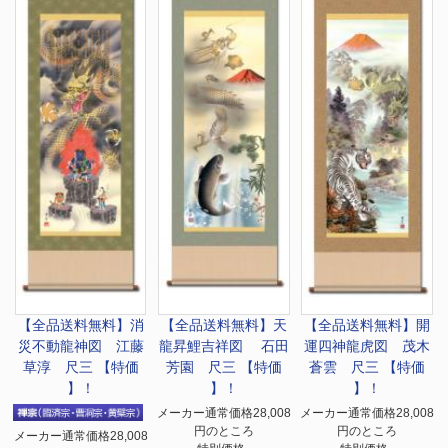
【全品送料無料】
消
【全品送料無料】
天
【全品送料無料】
開
災不動龍神図 江藤
龍昇鯉吉祥図 石田
運四神龍虎図 茂木
草淳 尺三 【特価
芳園 尺三 【特価
蒼雲 尺三 【特価
】！
】！
】！
メーカー通常価格28,008
メーカー通常価格28,008
円のところ
円のところ
メーカー通常価格28,008