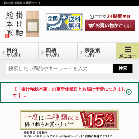
龍の掛け軸販売通販サイト
目的
図柄
宗派別
から探す
から探す
に探す
【「掛け軸総本家」の夏季休業日とお届け予定につきまし
て 】→