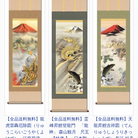
【全品送料無料】
龍
【全品送料無料】
霊
【全品送料無料】
天
虎雷轟厄除図（りゅ
峰昇鯉登龍門 「龍
龍昇鯉吉祥図（てん
うこらいごうやくよ
神」 森山観月 尺五
りゅうしょうりきっ