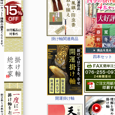
掛け軸関連商品
四本セット
開運掛け軸