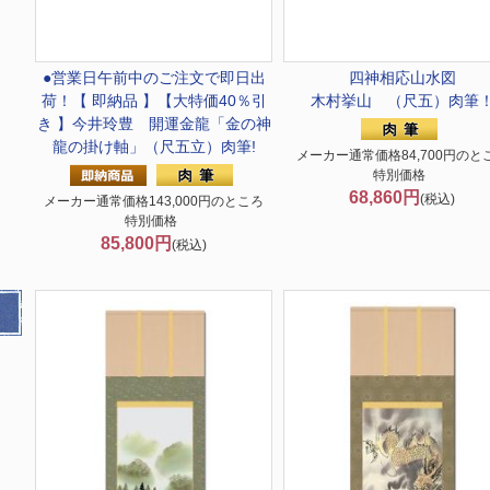
●営業日午前中のご注文で即日出
四神相応山水図
荷！
【 即納品 】【大特価40％引
木村挙山 （尺五）肉筆
き 】今井玲豊 開運金龍「金の神
龍の掛け軸」（尺五立）肉筆!
メーカー通常価格84,700円のと
特別価格
68,860円
(税込)
メーカー通常価格143,000円のところ
特別価格
85,800円
(税込)