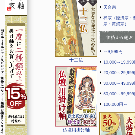
天台宗
禅宗（臨済宗・
宗・黄檗宗）
～9,999円
十三仏
10,000～19,99
20,000～29,99
30,000～49,99
50,000～99,99
100,000円～
仏壇用掛け軸