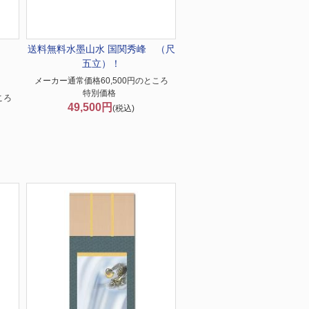
送料無料
水墨山水 国関秀峰 （尺
！
五立）！
メーカー通常価格60,500円のところ
特別価格
ころ
49,500円
(税込)