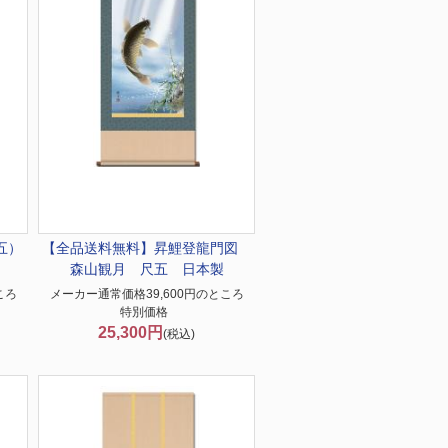
五）
【全品送料無料】
昇鯉登龍門図
森山観月 尺五 日本製
ころ
メーカー通常価格39,600円のところ
特別価格
25,300円
(税込)