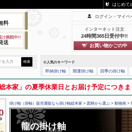
はじめて
ログイン・マイペ
!
無料
インターネット注文
24時間365日受付中!!
け挑戦中!!
発送
お買い物かごの中
☆人気のキーワード
即納掛け軸
開運掛け軸
四季の掛け軸
総本家」の夏季休業日とお届け予定につき
掛け軸（掛軸）販売通販なら掛け軸総本家
>
図柄から選ぶ
>
動物画
> 
龍の掛け軸