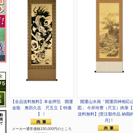
【全品送料無料】
本金押箔 開運
開運山水画
「開運四神相応
金龍 奥田久志 尺五立【 特価
図」 今井玲豊（尺五）肉筆【
】！
送料無料】[受注製作品 納期
月]！
メーカー通常価格330,000円のところ