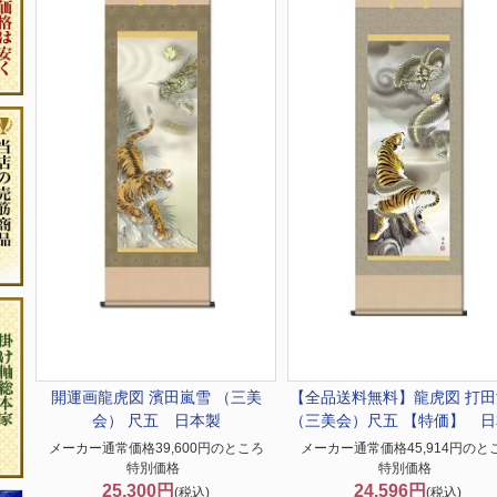
開運画
龍虎図 濱田嵐雪 （三美
【全品送料無料】
龍虎図 打
会） 尺五 日本製
（三美会）尺五 【特価】 日
メーカー通常価格39,600円のところ
メーカー通常価格45,914円のと
特別価格
特別価格
25,300円
24,596円
(税込)
(税込)