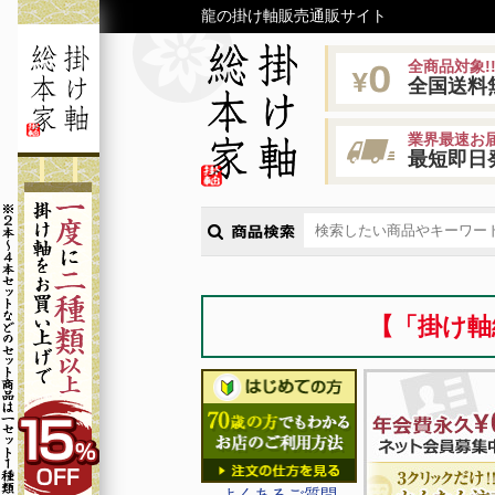
龍の掛け軸販売通販サイト
全商品対象!
全国送料
業界最速お届
最短即日
【「掛け軸
よくあるご質問