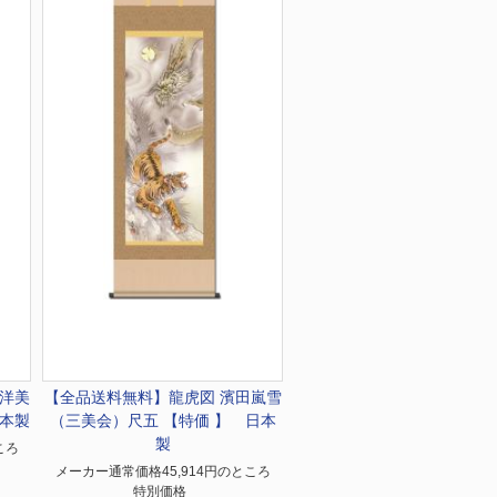
田洋美
【全品送料無料】
龍虎図 濱田嵐雪
本製
（三美会）尺五 【特価 】 日本
製
ころ
メーカー通常価格45,914円のところ
特別価格