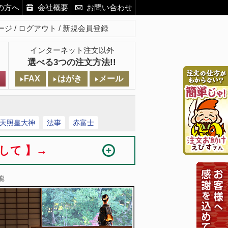
の方へ
会社概要
お問い合わせ
ージ
ログアウト
新規会員登録
インターネット注文以外
選べる3つの注文方法!!
FAX
はがき
メール
天照皇大神
法事
赤富士
まして 】→
龍