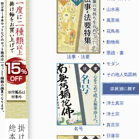
山水画
風景画
花鳥画
動物画
墨蹟・書
法事・法要
モダン
その他人気図柄
浄土真宗
浄土宗
真言宗
名号
日蓮宗