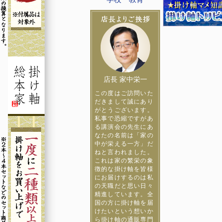
店長 家中栄一
この度はご訪問いた
だきまして誠にあり
がとうございます。
私事で恐縮ですがあ
る講演会の先生にあ
なたの名前は「家の
中が栄える一方」だ
ねと言われました。
これは家の繁栄の象
徴的な掛け軸を皆様
にお届けするのは私
の天職だと思い日々
精進しています。全
国の方に掛け軸を届
けたいという想いか
ら掛け軸の通販専門