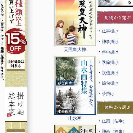
仏事掛け
神事掛け
天照皇大神
年中掛け
季節掛け
祝儀掛け
節句掛け
茶掛け
山水画
仏画（仏事）
神画（神事）