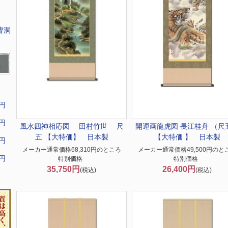
曹洞
9円
9円
風水四神相応図 田村竹世 尺
開運画
龍虎図 長江桂舟 （尺
五 【大特価】 日本製
【大特価 】 日本製
9円
メーカー通常価格68,310円のところ
メーカー通常価格49,500円のと
9円
特別価格
特別価格
35,750円
26,400円
(税込)
(税込)