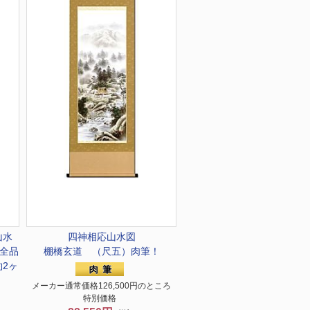
山水
四神相応山水図
全品
棚橋玄道 （尺五）肉筆！
約2ヶ
メーカー通常価格126,500円のところ
特別価格