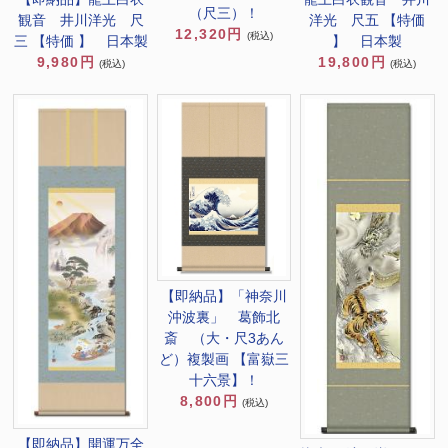
（尺三）！
洋光 尺五 【特価
観音 井川洋光 尺
12,320円
(税込)
】 日本製
三 【特価 】 日本製
19,800円
9,980円
(税込)
(税込)
【即納品】「神奈川
沖波裏」 葛飾北
斎 （大・尺3あん
ど）複製画 【富嶽三
十六景】！
8,800円
(税込)
【即納品】開運万全