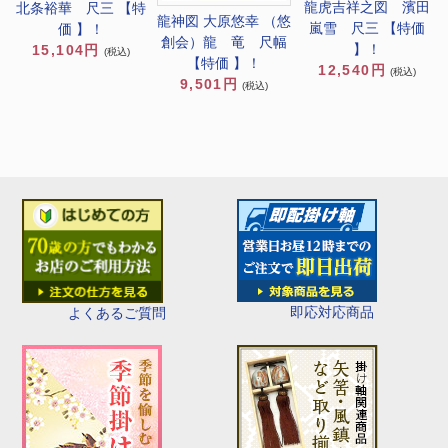
龍虎吉祥之図 濱田
北条裕華 尺三 【特
龍神図 大原悠幸 （悠
嵐雪 尺三 【特価
価 】！
創会）龍 竜 尺幅
】！
15,104円
(税込)
【特価 】！
12,540円
(税込)
9,501円
(税込)
即応対応商品
よくあるご質問