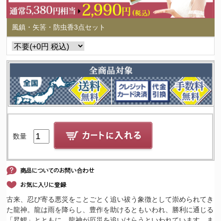
風鎮・矢筈・防虫香3点セット
数量
古来、忍び寄る悪災をことごとく追い祓う象徴として崇められてき
た龍神。龍は雨を降らし、豊作を助けるともいわれ、勝利に通じる
「昇鯉」とともに、龍神が厄災を追いはらうといわれています。ま