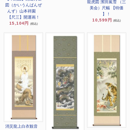
龍虎図 濱田嵐雪 （三
図（かいうんばんぜ
美会）尺幅 【特価
んず）山本祥園
】！
【尺三】開運画！
10,599円
(税込)
15,104円
(税込)
消災龍上白衣観音