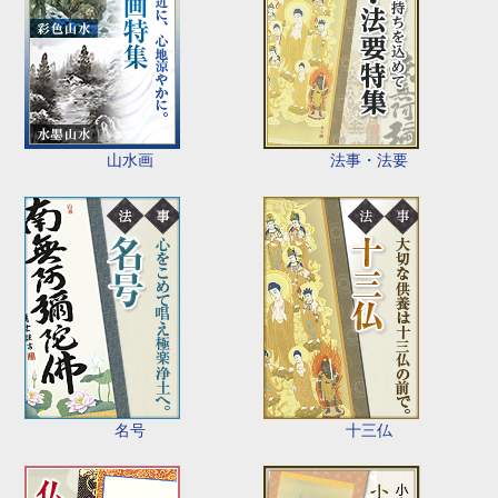
山水画
法事・法要
名号
十三仏