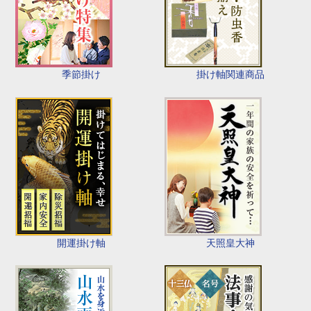
季節掛け
掛け軸関連商品
開運掛け軸
天照皇大神