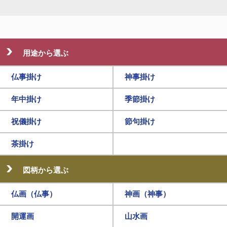
用途から選ぶ
仏事掛け
神事掛け
年中掛け
季節掛け
祝儀掛け
節句掛け
茶掛け
図柄から選ぶ
仏画（仏事）
神画（神事）
開運画
山水画