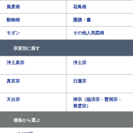
風景画
花鳥画
動物画
墨蹟・書
モダン
その他人気図柄
宗派別に探す
浄土真宗
浄土宗
真言宗
日蓮宗
天台宗
禅宗（臨済宗・曹洞宗・
黄檗宗）
価格から選ぶ