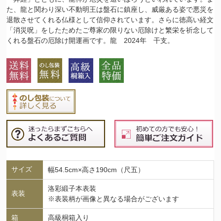
た、龍と関わり深い不動明王は盤石に鎮座し、威厳ある姿で悪災を
退散させてくれる仏様として信仰されています。さらに徳高い経文
「消災呪」をしたためたご尊家の限りない厄除けと繁栄を祈念して
くれる盤石の厄除け開運画です。龍 2024年 干支。
サイズ
幅54.5cm×高さ190cm（尺五）
洛彩緞子本表装
表装
※表装柄が画像と異なる場合がございます
箱
高級桐箱入り