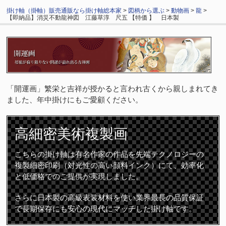
掛け軸（掛軸）販売通販なら掛け軸総本家
>
図柄から選ぶ
>
動物画
>
龍
>
【即納品】消災不動龍神図 江藤草淳 尺五 【特価 】 日本製
「開運画」繁栄と吉祥が授かると言われ古くから親しまれてき
ました、年中掛けにもご愛顧ください。
高細密
美術複製画
こちらの掛け軸は有名作家の作品を先端テクノロジーの
複製細密印刷（対光性の高い顔料インク）にて、効率化
と低価格でのご提供が実現しました。
さらに日本製の高級表装材料を使い業界最長の品質保証
で長期保存にも安心の現代にマッチした掛け軸です。