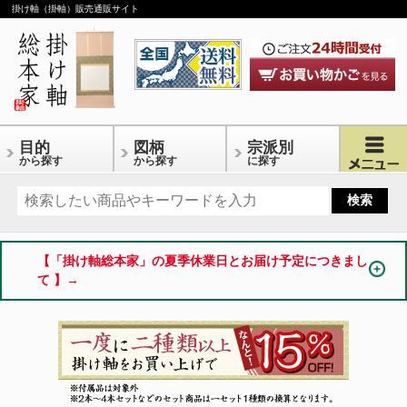
掛け軸（掛軸）販売通販サイト
目的
図柄
宗派別
から探す
から探す
に探す
【「掛け軸総本家」の夏季休業日とお届け予定につきまし
て 】→