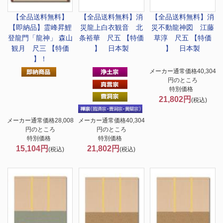
【全品送料無料】
【全品送料無料】
消
【全品送料無料】
消
【即納品】霊峰昇鯉
災龍上白衣観音 北
災不動龍神図 江藤
登龍門「龍神」 森山
条裕華 尺五 【特価
草淳 尺五 【特価
観月 尺三 【特価
】 日本製
】 日本製
】！
メーカー通常価格40,304
円のところ
特別価格
21,802円
(税込)
メーカー通常価格28,008
メーカー通常価格40,304
円のところ
円のところ
特別価格
特別価格
15,104円
21,802円
(税込)
(税込)