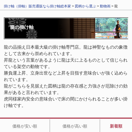
掛け軸（掛軸）販売通販なら掛け軸総本家
>
図柄から選ぶ
>
動物画
> 龍
龍の掛け軸
龍の品揃え日本最大級の掛け軸専門店。龍は神聖なものの象徴
として古来から崇められています。
昇龍という言葉があるように龍は天に上るものとして信じられ
ている架空の動物です。
勝負運上昇、立身出世など上昇を目指す意味合いが強く込めら
れています。
龍がこちらを見据えた図柄は龍の存在感と力強さが厄除けの効
果があると言われています。
虎同様家内安全の意味合いで床の間にかけられることが多い掛
け軸です。
価格が安い順
価格が高い順
新着順