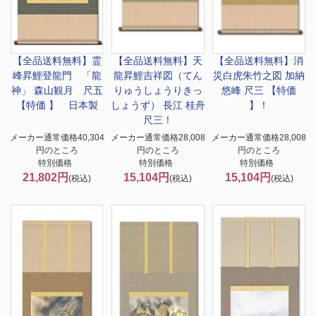
【全品送料無料】
霊
【全品送料無料】
天
【全品送料無料】
消
峰昇鯉登龍門 「龍
龍昇鯉吉祥図（てん
災白虎朱竹之図 加納
神」 森山観月 尺五
りゅうしょうりきっ
悠峰 尺三 【特価
【特価 】 日本製
しょうず） 長江 桂舟
】！
尺三！
メーカー通常価格40,304
メーカー通常価格28,008
メーカー通常価格28,008
円のところ
円のところ
円のところ
特別価格
特別価格
特別価格
21,802円
15,104円
15,104円
(税込)
(税込)
(税込)