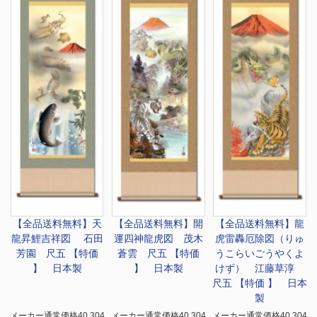
【全品送料無料】
天
【全品送料無料】
開
【全品送料無料】
龍
龍昇鯉吉祥図 石田
運四神龍虎図 茂木
虎雷轟厄除図（りゅ
芳園 尺五 【特価
蒼雲 尺五 【特価
うこらいごうやくよ
】 日本製
】 日本製
けず） 江藤草淳
尺五 【特価 】 日本
製
メーカー通常価格40,304
メーカー通常価格40,304
メーカー通常価格40,304