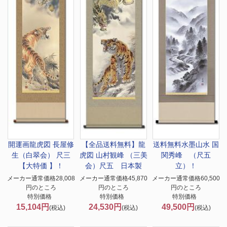
開運画
龍虎図 長屋修
【全品送料無料】
龍
送料無料
水墨山水 国
生（白翠会） 尺三
虎図 山村観峰 （三美
関秀峰 （尺五
【大特価 】！
会）尺五 日本製
立）！
メーカー通常価格28,008
メーカー通常価格45,870
メーカー通常価格60,500
円のところ
円のところ
円のところ
特別価格
特別価格
特別価格
15,104円
24,530円
49,500円
(税込)
(税込)
(税込)