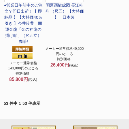
●営業日午前中のご注
開運画
龍虎図 長江桂
文で即日出荷！
【 即
舟 （尺五） 【大特価
納品 】【大特価40％
】 日本製
引き 】今井玲豊 開
運金龍「金の神龍の
掛け軸」（尺五立）
肉筆!
メーカー通常価格49,500
円のところ
特別価格
メーカー通常価格
26,400円
(税込)
143,000円のところ
特別価格
85,800円
(税込)
53 件中 1-53 件表示