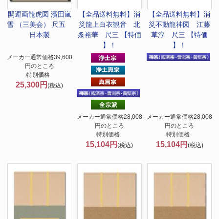
開運画
龍虎図 濱田嵐
【全品送料無料】
消
【全品送料無料】
消
雪 （三美会） 尺五
災龍上白衣観音 北
災不動龍神図 江藤
日本製
条裕華 尺三 【特価
草淳 尺三 【特価
】！
】！
メーカー通常価格39,600
円のところ
特別価格
25,300円
(税込)
メーカー通常価格28,008
メーカー通常価格28,008
円のところ
円のところ
特別価格
特別価格
15,104円
15,104円
(税込)
(税込)