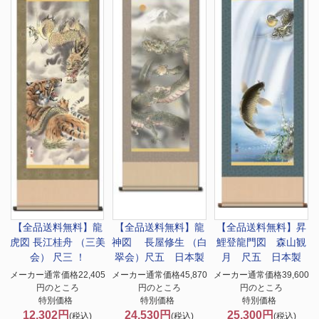
【全品送料無料】
龍
【全品送料無料】
龍
【全品送料無料】
昇
虎図 長江桂舟 （三美
神図 長屋修生 （白
鯉登龍門図 森山観
会） 尺三 ！
翠会）尺五 日本製
月 尺五 日本製
メーカー通常価格22,405
メーカー通常価格45,870
メーカー通常価格39,600
円のところ
円のところ
円のところ
特別価格
特別価格
特別価格
12,302円
24,530円
25,300円
(税込)
(税込)
(税込)