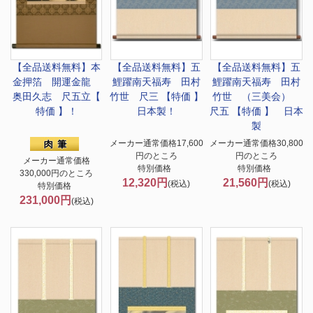
【全品送料無料】
本
【全品送料無料】
五
【全品送料無料】
五
金押箔 開運金龍
鯉躍南天福寿 田村
鯉躍南天福寿 田村
奥田久志 尺五立【
竹世 尺三 【特価 】
竹世 （三美会）
特価 】！
日本製！
尺五 【特価 】 日本
製
メーカー通常価格17,600
メーカー通常価格30,800
円のところ
円のところ
メーカー通常価格
特別価格
特別価格
330,000円のところ
12,320円
21,560円
(税込)
(税込)
特別価格
231,000円
(税込)