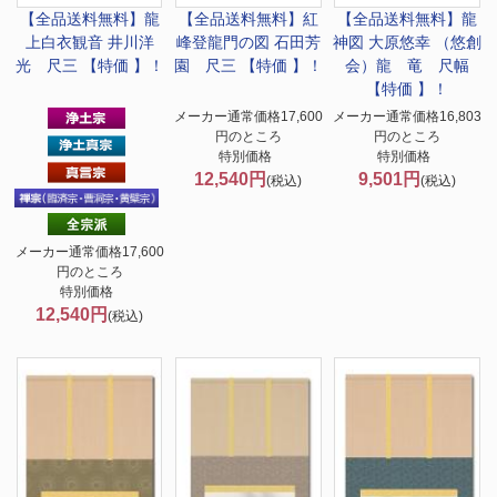
【全品送料無料】
龍
【全品送料無料】
紅
【全品送料無料】
龍
上白衣観音 井川洋
峰登龍門の図 石田芳
神図 大原悠幸 （悠創
光 尺三 【特価 】！
園 尺三 【特価 】！
会）龍 竜 尺幅
【特価 】！
メーカー通常価格17,600
メーカー通常価格16,803
円のところ
円のところ
特別価格
特別価格
12,540円
9,501円
(税込)
(税込)
メーカー通常価格17,600
円のところ
特別価格
12,540円
(税込)