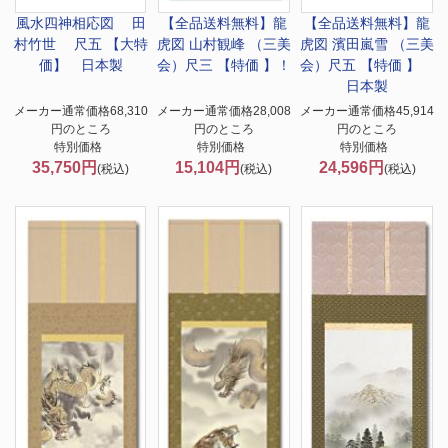
風水四神相応図 田
【全品送料無料】
龍
【全品送料無料】
龍
村竹世 尺五 【大特
虎図 山村観峰 （三美
虎図 濱田嵐雪 （三美
価】 日本製
会）尺三 【特価 】！
会）尺五 【特価 】
日本製
メーカー通常価格68,310
メーカー通常価格28,008
メーカー通常価格45,914
円のところ
円のところ
円のところ
特別価格
特別価格
特別価格
35,750円
15,104円
24,596円
(税込)
(税込)
(税込)