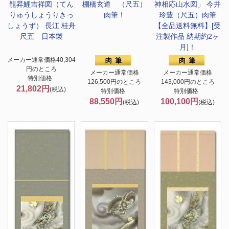
龍昇鯉吉祥図（てん
棚橋玄道 （尺五）
神相応山水図」 今井
りゅうしょうりきっ
肉筆！
玲豊（尺五）肉筆
しょうず） 長江 桂舟
【全品送料無料】[受
尺五 日本製
注製作品 納期約2ヶ
月]！
メーカー通常価格40,304
円のところ
メーカー通常価格
メーカー通常価格
特別価格
126,500円のところ
143,000円のところ
21,802円
(税込)
特別価格
特別価格
88,550円
100,100円
(税込)
(税込)