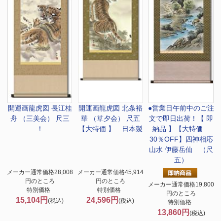
開運画
龍虎図 長江桂
開運画
龍虎図 北条裕
●営業日午前中のご注
舟 （三美会） 尺三
華 （草夕会） 尺五
文で即日出荷！
【 即
！
【大特価 】 日本製
納品 】【大特価
30％OFF】四神相応
山水 伊藤岳仙 （尺
五）
メーカー通常価格28,008
メーカー通常価格45,914
円のところ
円のところ
メーカー通常価格19,800
特別価格
特別価格
円のところ
15,104円
24,596円
(税込)
(税込)
特別価格
13,860円
(税込)