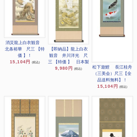
消災龍上白衣観音
北条裕華 尺三 【特
【即納品】龍上白衣
価 】！
観音 井川洋光 尺
15,104円
三 【特価 】 日本製
(税込)
松下遊鯉 長江桂舟
9,980円
(税込)
（三美会）尺三【全
品送料無料】！
15,104円
(税込)