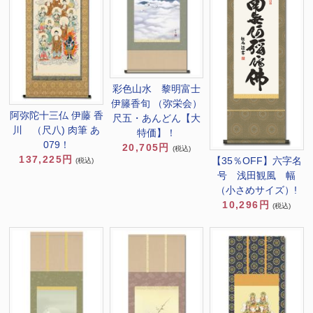
彩色山水 黎明富士
伊籐香旬 （弥栄会）
阿弥陀十三仏 伊藤 香
尺五・あんどん【大
川 （尺八) 肉筆 あ
特価】！
079！
20,705円
(税込)
137,225円
【35％OFF】六字名
(税込)
号 浅田観風 幅
（小さめサイズ）!
10,296円
(税込)