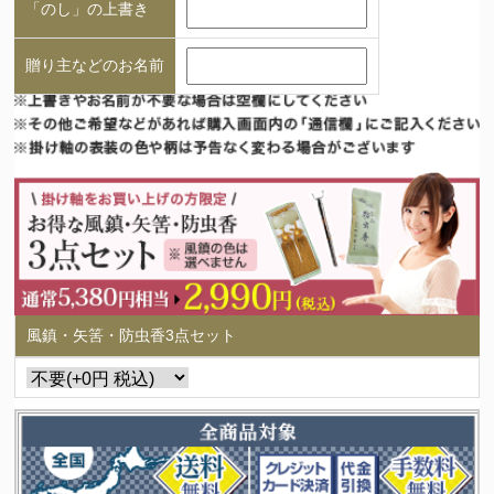
「のし」の上書き
贈り主などのお名前
風鎮・矢筈・防虫香3点セット