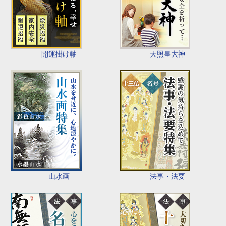
開運掛け軸
天照皇大神
山水画
法事・法要