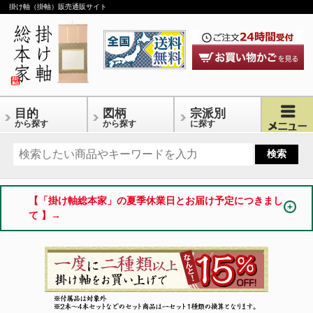
掛け軸（掛軸）販売通販サイト
目的
図柄
宗派別
から探す
から探す
に探す
【「掛け軸総本家」の夏季休業日とお届け予定につきまし
て 】→