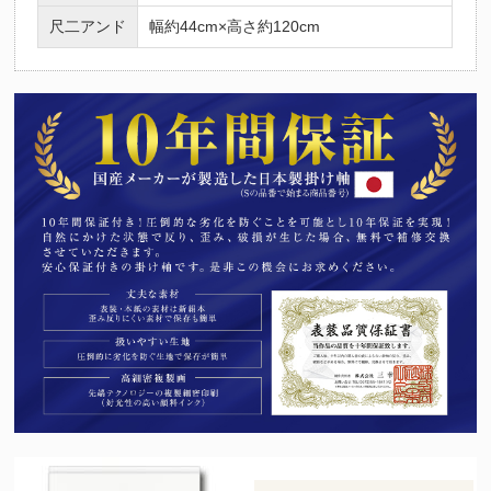
尺二アンド
幅約44cm×高さ約120cm