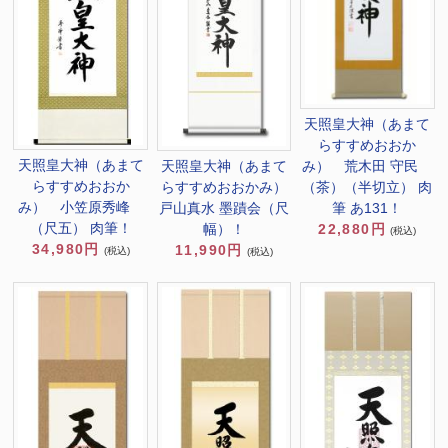
天照皇大神（あまて
らすすめおおか
天照皇大神（あまて
み） 荒木田 守民
天照皇大神（あまて
らすすめおおか
（茶）（半切立） 肉
らすすめおおかみ）
み） 小笠原秀峰
筆 あ131！
戸山真水 墨蹟会（尺
（尺五） 肉筆！
22,880円
幅）！
(税込)
34,980円
11,990円
(税込)
(税込)