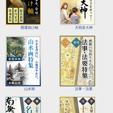
開運掛け軸
天照皇大神
山水画
法事・法要