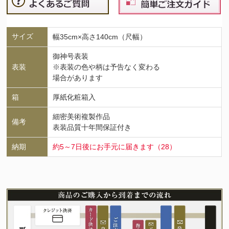
サイズ
幅35cm×高さ140cm（尺幅）
御神号表装
表装
※表装の色や柄は予告なく変わる
場合があります
箱
厚紙化粧箱入
細密美術複製作品
備考
表装品質十年間保証付き
納期
約5～7日後にお手元に届きます（28）