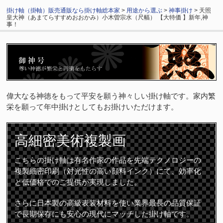
掛け軸（掛軸）販売通販なら掛け軸総本家
>
用途から選ぶ
>
神事掛け
> 天照
皇大神（あまてらすすめおおかみ）小木曽宗水（尺幅） 【大特価 】新年,神
事！
偉大なる神徳をもって平安を願う神々しい掛け軸です。家内繁
栄を願って年中掛けとしてもお掛けいただけます。
高細密
美術複製画
こちらの掛け軸は有名作家の作品を先端テクノロジーの
複製細密印刷（対光性の高い顔料インク）にて、効率化
と低価格でのご提供が実現しました。
さらに日本製の高級表装材料を使い業界最長の品質保証
で長期保存にも安心の現代にマッチした掛け軸です。