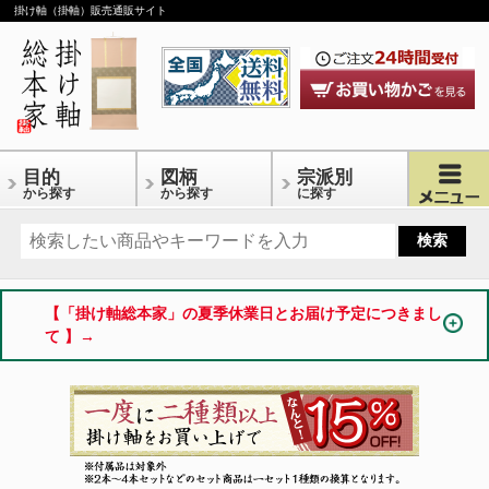
掛け軸（掛軸）販売通販サイト
目的
図柄
宗派別
から探す
から探す
に探す
【「掛け軸総本家」の夏季休業日とお届け予定につきまし
て 】→