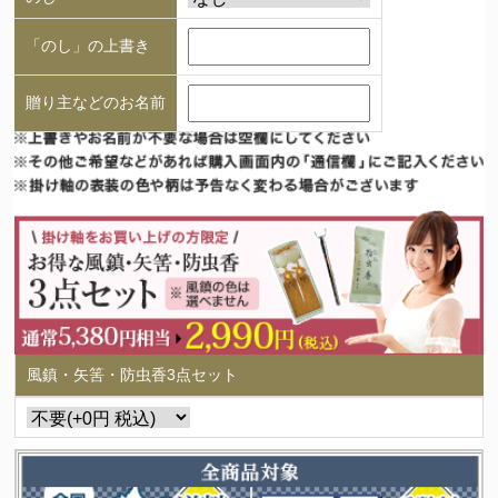
「のし」の上書き
贈り主などのお名前
風鎮・矢筈・防虫香3点セット