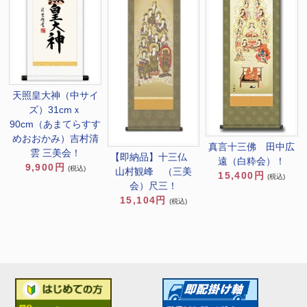
天照皇大神（中サイ
ズ）31cmｘ
90cm（あまてらすす
めおおかみ）吉村清
真言十三佛 田中広
雲 三美会！
【即納品】十三仏
遠（白粋会）！
9,900円
(税込)
山村観峰 （三美
15,400円
(税込)
会）尺三！
15,104円
(税込)