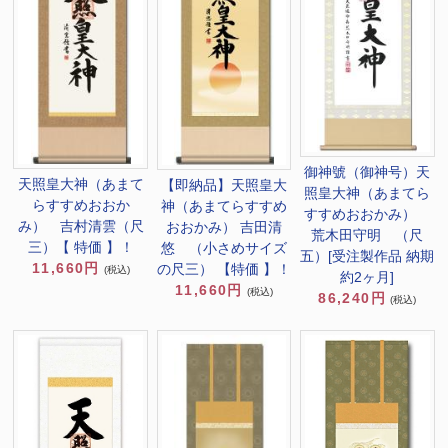
御神號（御神号）天
天照皇大神（あまて
【即納品】天照皇大
照皇大神（あまてら
らすすめおおか
神（あまてらすすめ
すすめおおかみ）
み） 吉村清雲（尺
おおかみ） 吉田清
荒木田守明 （尺
三）【 特価 】！
悠 （小さめサイズ
五）[受注製作品 納期
11,660円
の尺三） 【特価 】！
(税込)
約2ヶ月]
11,660円
(税込)
86,240円
(税込)