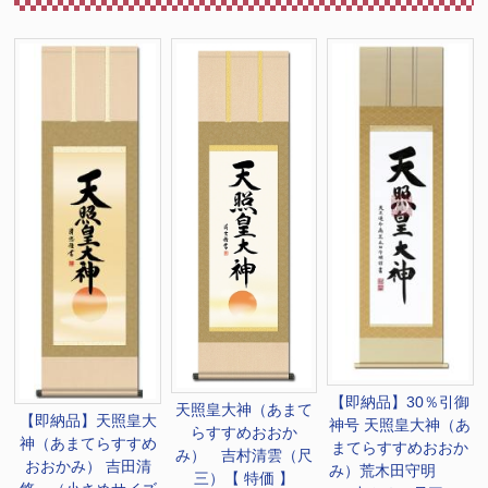
【即納品】30％引御
天照皇大神（あまて
【即納品】天照皇大
神号 天照皇大神（あ
らすすめおおか
神（あまてらすすめ
まてらすすめおおか
み） 吉村清雲（尺
おおかみ） 吉田清
み）荒木田守明
三）【 特価 】