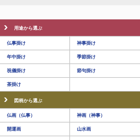
用途から選ぶ
仏事掛け
神事掛け
年中掛け
季節掛け
祝儀掛け
節句掛け
茶掛け
図柄から選ぶ
仏画（仏事）
神画（神事）
開運画
山水画