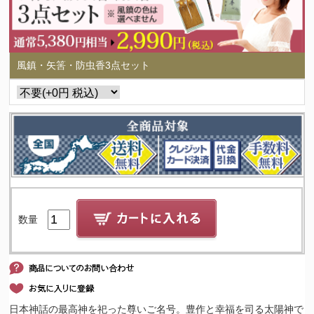
風鎮・矢筈・防虫香3点セット
数量
日本神話の最高神を祀った尊いご名号。豊作と幸福を司る太陽神で