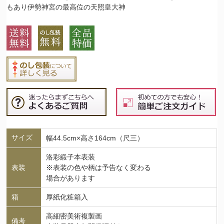
もあり伊勢神宮の最高位の天照皇大神
サイズ
幅44.5cm×高さ164cm（尺三）
洛彩緞子本表装
表装
※表装の色や柄は予告なく変わる
場合があります
箱
厚紙化粧箱入
高細密美術複製画
備考