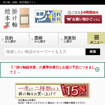
掛け軸（掛軸）販売通販サイト
目的
図柄
宗派別
から探す
から探す
に探す
【「掛け軸総本家」の夏季休業日とお届け予定につきまし
て 】→