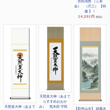
吉田清悠 （三美
会） （尺三） 【特
価 】！
14,201円
(税込)
天照皇大神（あまて
らすすめおおか
み） 荒木田 守民
天照皇大神（あまて
【彩色山水】 緑風水