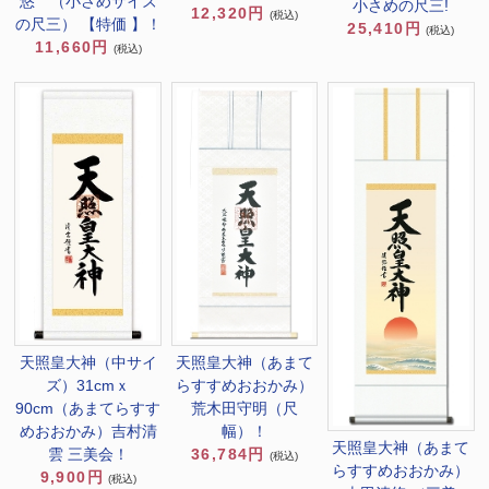
悠 （小さめサイズ
小さめの尺三!
12,320円
(税込)
の尺三） 【特価 】！
25,410円
(税込)
11,660円
(税込)
天照皇大神（中サイ
天照皇大神（あまて
ズ）31cmｘ
らすすめおおかみ）
90cm（あまてらすす
荒木田守明（尺
めおおかみ）吉村清
幅）！
天照皇大神（あまて
雲 三美会！
36,784円
(税込)
らすすめおおかみ）
9,900円
(税込)