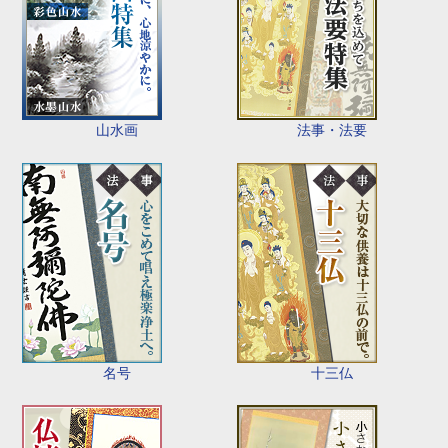
山水画
法事・法要
名号
十三仏