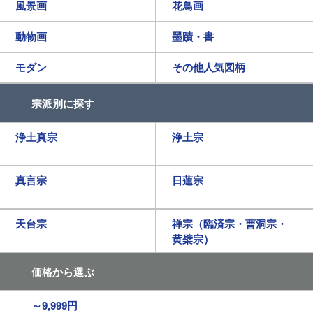
風景画
花鳥画
動物画
墨蹟・書
モダン
その他人気図柄
宗派別に探す
浄土真宗
浄土宗
真言宗
日蓮宗
天台宗
禅宗（臨済宗・曹洞宗・
黄檗宗）
価格から選ぶ
～9,999円