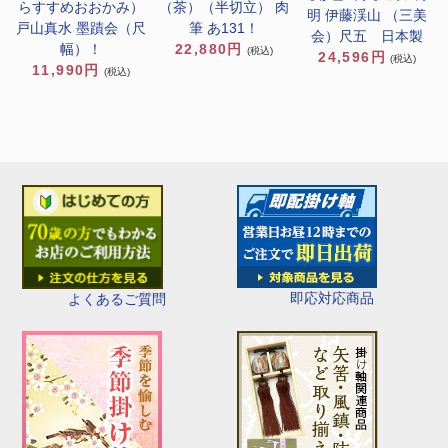
（茶）（半切立） 肉
らすすめおおかみ）
明 伊藤渓山 （三美
筆 あ131！
戸山真水 墨蹟会（尺
会）尺五 日本製
22,880円
幅）！
(税込)
24,596円
(税込)
11,990円
(税込)
即応対応商品
よくあるご質問