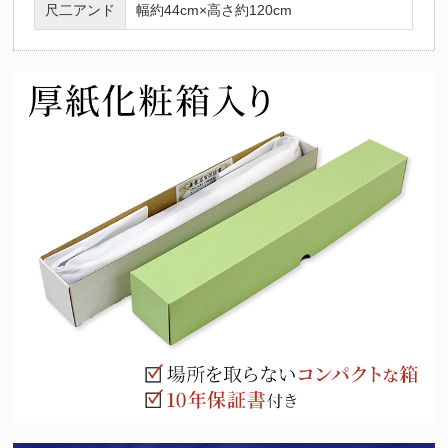
尺二アンド
幅約44cm×高さ約120cm