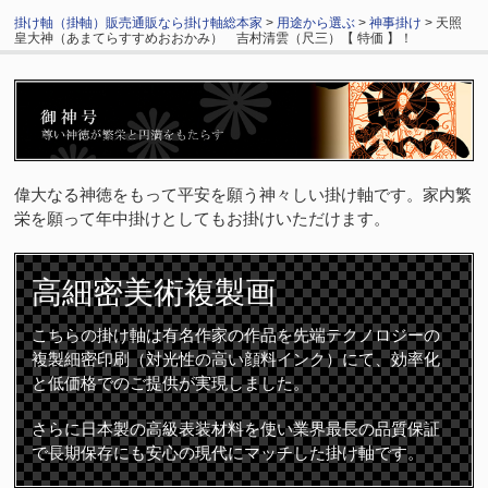
掛け軸（掛軸）販売通販なら掛け軸総本家
>
用途から選ぶ
>
神事掛け
> 天照
皇大神（あまてらすすめおおかみ） 吉村清雲（尺三）【 特価 】！
偉大なる神徳をもって平安を願う神々しい掛け軸です。家内繁
栄を願って年中掛けとしてもお掛けいただけます。
高細密
美術複製画
こちらの掛け軸は有名作家の作品を先端テクノロジーの
複製細密印刷（対光性の高い顔料インク）にて、効率化
と低価格でのご提供が実現しました。
さらに日本製の高級表装材料を使い業界最長の品質保証
で長期保存にも安心の現代にマッチした掛け軸です。