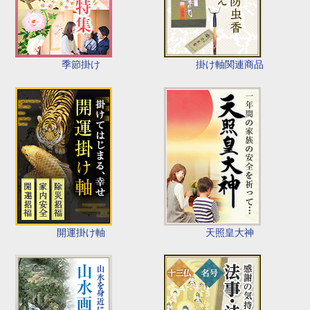
季節掛け
掛け軸関連商品
開運掛け軸
天照皇大神