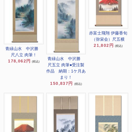
赤富士飛翔 伊藤香旬
（弥栄会）尺五横
21,802円
(税込)
青緑山水 中沢勝
尺八立 肉筆！
青緑山水 中沢勝
178,062円
(税込)
尺五立 肉筆●受注製
作品 納期：1ケ月あ
まり！
150,837円
(税込)