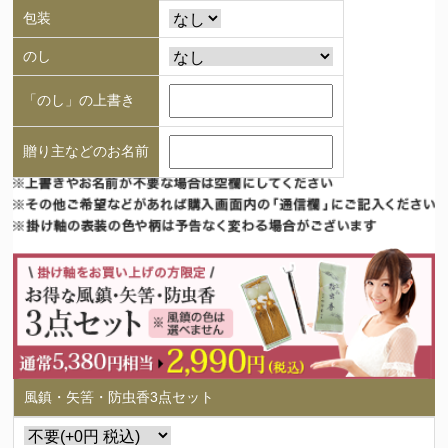
包装
のし
「のし」の上書き
贈り主などのお名前
風鎮・矢筈・防虫香3点セット