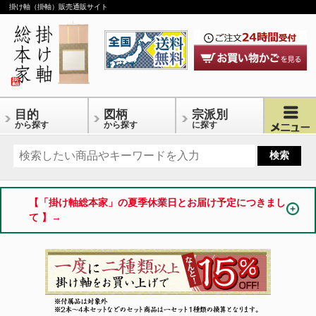
掛け軸（掛軸）販売通販サイト
目的
図柄
宗派別
から探す
から探す
に探す
【「掛け軸総本家」の夏季休業日とお届け予定につきまし
て 】→