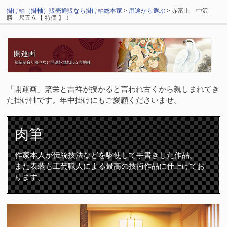
掛け軸（掛軸）販売通販なら掛け軸総本家
>
用途から選ぶ
> 赤富士 中沢
勝 尺五立【 特価 】！
「開運画」繁栄と吉祥が授かると言われ古くから親しまれてき
た掛け軸です。年中掛けにもご愛顧くださいませ。
肉筆
作家本人が伝統技法などを駆使して手書きした作品。
また表装も工芸職人による最高の技術作品に仕上げてお
ります。