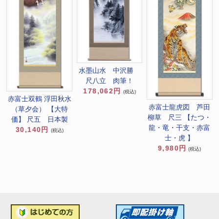
水墨山水 中沢勝
尺八立 肉筆！
178,062円
(税込)
赤富士双鶴 浮田秋水
赤富士龍虎図 芦田
（草夕会） 【大特
柳草 尺三 【たつ・
価】 尺五 日本製
龍・竜・干支・赤富
30,140円
(税込)
士・虎 】
9,980円
(税込)