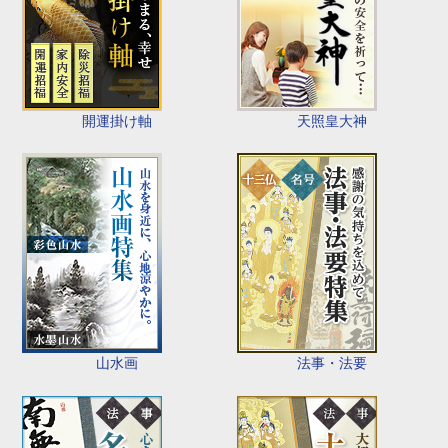
開運掛け軸
天照皇大神
山水画
法事・法要