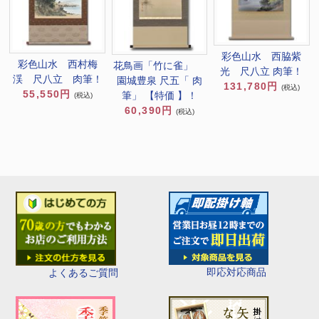
彩色山水 西脇紫
彩色山水 西村梅
花鳥画「竹に雀」
光 尺八立 肉筆！
渓 尺八立 肉筆！
園城豊泉 尺五「 肉
131,780円
(税込)
55,550円
筆」 【特価 】！
(税込)
60,390円
(税込)
即応対応商品
よくあるご質問