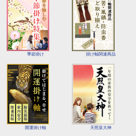
季節掛け
掛け軸関連商品
開運掛け軸
天照皇大神