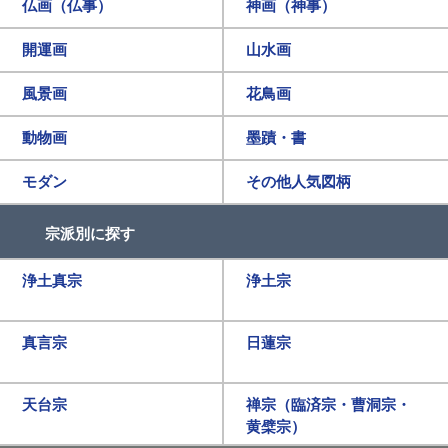
仏画（仏事）
神画（神事）
開運画
山水画
風景画
花鳥画
動物画
墨蹟・書
モダン
その他人気図柄
宗派別に探す
浄土真宗
浄土宗
真言宗
日蓮宗
天台宗
禅宗（臨済宗・曹洞宗・
黄檗宗）