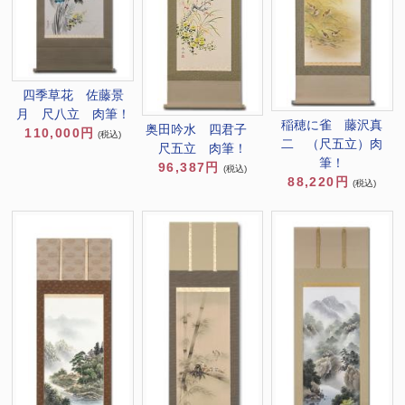
四季草花 佐藤景
月 尺八立 肉筆！
稲穂に雀 藤沢真
奥田吟水 四君子
110,000円
(税込)
二 （尺五立）肉
尺五立 肉筆！
筆！
96,387円
(税込)
88,220円
(税込)