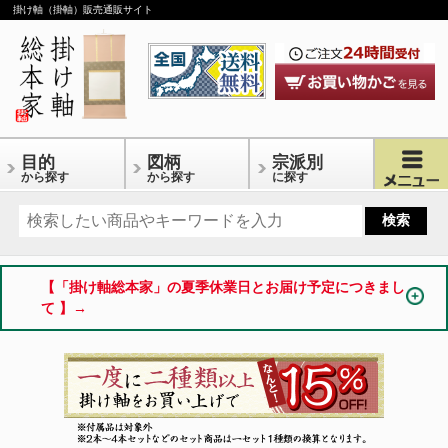
掛け軸（掛軸）販売通販サイト
目的
図柄
宗派別
から探す
から探す
に探す
【「掛け軸総本家」の夏季休業日とお届け予定につきまし
て 】→