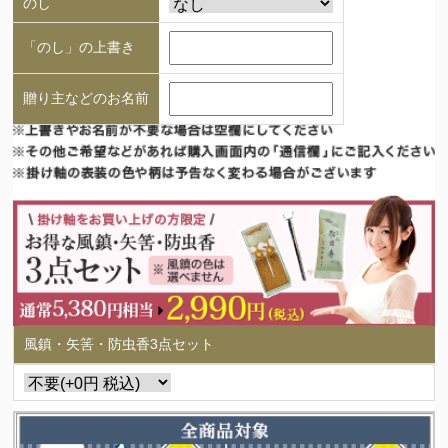
のし
「のし」の上書き
贈り主などのお名前
風鎮・矢筈・防虫香3点セット