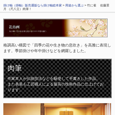
掛け軸（掛軸）販売通販なら掛け軸総本家
>
用途から選ぶ
> 竹に雀 佐藤景
月 （尺八立）肉筆！
格調高い構図で「四季の花や生き物の息吹き」を高雅に表現し
ます。季節掛けや年中掛けなどを網羅しました。
肉筆
作家本人が伝統技法などを駆使して手書きした作品。
また表装も工芸職人による最高の技術作品に仕上げてお
ります。