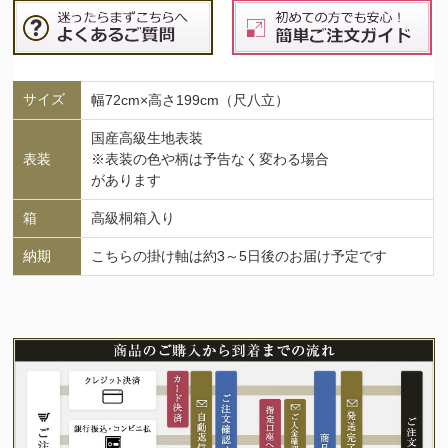
サイズ
幅72cm×高さ199cm（尺八立）
国産高級生地表装
表装
※表装の色や柄は予告なく変わる場合
があります
箱
高級桐箱入り
納期
こちらの掛け軸は約3～5日後のお届け予定です