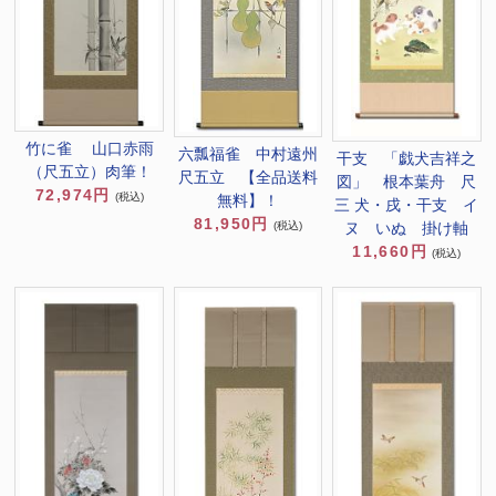
竹に雀 山口赤雨
六瓢福雀 中村遠州
干支 「戯犬吉祥之
（尺五立）肉筆！
尺五立 【全品送料
図」 根本葉舟 尺
72,974円
(税込)
無料】！
三 犬・戌・干支 イ
81,950円
(税込)
ヌ いぬ 掛け軸
11,660円
(税込)