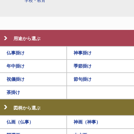
学校・教育
用途から選ぶ
仏事掛け
神事掛け
年中掛け
季節掛け
祝儀掛け
節句掛け
茶掛け
図柄から選ぶ
仏画（仏事）
神画（神事）