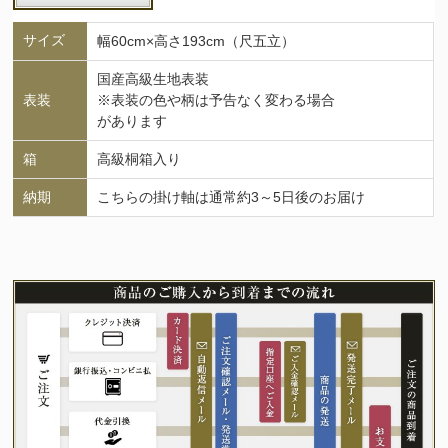
サイズ
幅60cm×高さ193cm（尺五立）
国産高級生地表装
表装
※表装の色や柄は予告なく変わる場合
があります
箱
高級桐箱入り
納期
こちらの掛け軸は通常約3～5日後のお届け