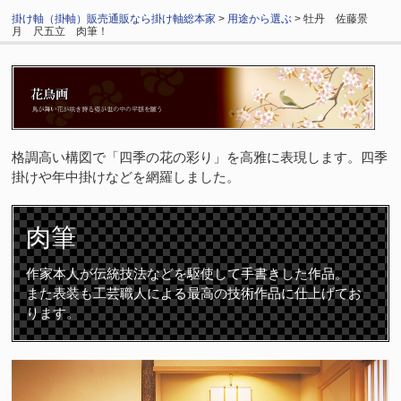
掛け軸（掛軸）販売通販なら掛け軸総本家
>
用途から選ぶ
> 牡丹 佐藤景
月 尺五立 肉筆！
格調高い構図で「四季の花の彩り」を高雅に表現します。四季
掛けや年中掛けなどを網羅しました。
肉筆
作家本人が伝統技法などを駆使して手書きした作品。
また表装も工芸職人による最高の技術作品に仕上げてお
ります。