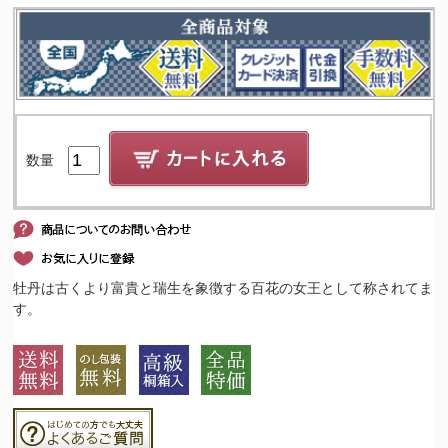
数量
牡丹は古くより富貴と瑞生を象徴する百花の女王として称されてま
す。