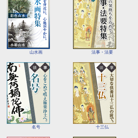
山水画
法事・法要
名号
十三仏