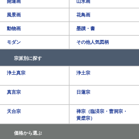
開運画
山水画
風景画
花鳥画
動物画
墨蹟・書
モダン
その他人気図柄
宗派別に探す
浄土真宗
浄土宗
真言宗
日蓮宗
天台宗
禅宗（臨済宗・曹洞宗・
黄檗宗）
価格から選ぶ