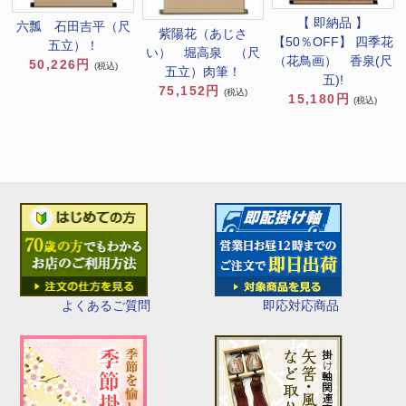
【 即納品 】
六瓢 石田吉平（尺
紫陽花（あじさ
【50％OFF】 四季花
五立）！
い） 堀高泉 （尺
（花鳥画） 香泉(尺
50,226円
(税込)
五立）肉筆！
五)!
75,152円
(税込)
15,180円
(税込)
即応対応商品
よくあるご質問