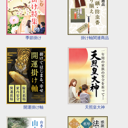
季節掛け
掛け軸関連商品
開運掛け軸
天照皇大神