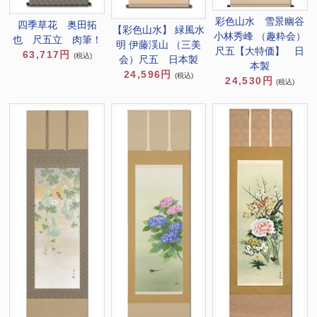
彩色山水 雪景幽谷
四季草花 奥田拓
【彩色山水】 緑風水
小林秀峰 （趣粋会）
也 尺五立 肉筆！
明 伊藤渓山 （三美
尺五【大特価】 日
63,717円
(税込)
会）尺五 日本製
本製
24,596円
(税込)
24,530円
(税込)