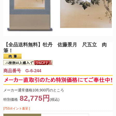
【全品送料無料】
牡丹 佐藤景月 尺五立 肉
筆！
商品番号 G-6-244
メーカー通常価格108,900円のところ
82,775円
特別価格
(税込)
[753ポイント進呈 ]