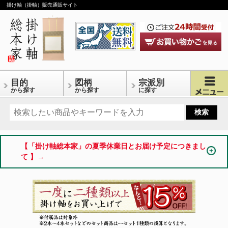
掛け軸（掛軸）販売通販サイト
目的
図柄
宗派別
から探す
から探す
に探す
【「掛け軸総本家」の夏季休業日とお届け予定につきまし
て 】→