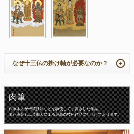
なぜ十三仏の掛け軸が必要なのか？
ご法事は初めての事ばかりで準備から当日までの心労は如何ばかり
かと存じます。法要の本来の目的において重要なのは供養するため
肉筆
のご住職の読経や仏壇です。仏壇周りは一番大切な所となります。
ご住職はじめ参列者が注目される場所となりますので仏壇仏具や床
の間の掛け軸は特に配慮が必要となります。
作家本人が伝統技法などを駆使して手書きした作品。
また表装も工芸職人による最高の技術作品に仕上げております。
十三仏の掛け軸は初七日から三十三回忌までの合計「十三回の追善
供養」をつかさどる守護仏です。故人は十三の仏様に見守られなが
ら極楽浄土に導かれて成仏すると言われています。