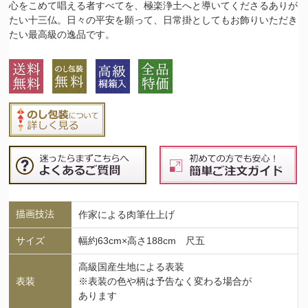
心をこめて唱える者すべてを、極楽浄土へと導いてくださるありが
たい十三仏。日々の平安を願って、日常掛としてもお飾りいただき
たい最高級の逸品です。
描画技法
作家による肉筆仕上げ
サイズ
幅約63cm×高さ188cm 尺五
高級国産生地による表装
表装
※表装の色や柄は予告なく変わる場合が
あります