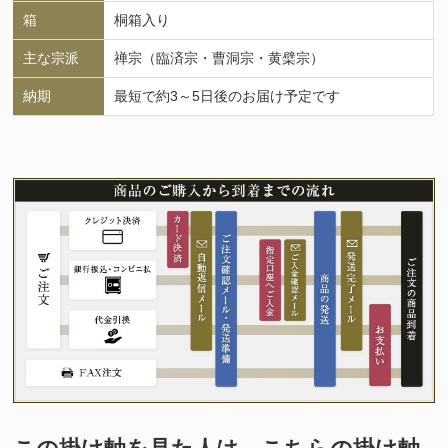
箱
桐箱入り
主な宗派
禅宗（臨済宗・曹洞宗・黄檗宗）
納期
最短で約3～5日後のお届け予定です