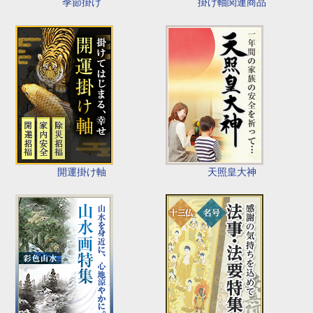
季節掛け
掛け軸関連商品
開運掛け軸
天照皇大神