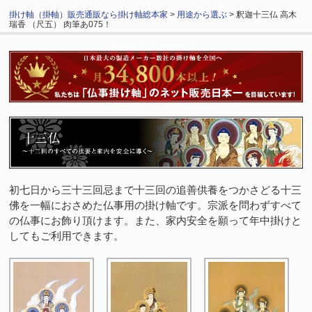
掛け軸（掛軸）販売通販なら掛け軸総本家
>
用途から選ぶ
> 釈迦十三仏 高木
瑞香 （尺五） 肉筆あ075！
初七日から三十三回忌まで十三回の追善供養をつかさどる十三
佛を一幅におさめた仏事用の掛け軸です。宗派を問わずすべて
の仏事にお飾り頂けます。また、家内安全を願って年中掛けと
してもご利用できます。