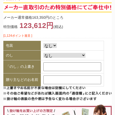
メーカー通常価格163,350円のところ
123,612円
特別価格
(税込)
[1,124ポイント進呈 ]
包装
のし
「のし」の上書き
贈り主などのお名前