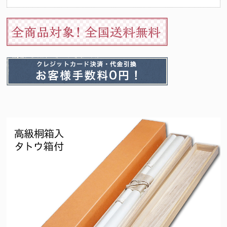
（十二支の守護仏にも起因）法要を期に祖先の供養とご自身やご家
族の守護を目的として心安らかな日々を過ごせるようこの掛け軸を
お掛けくださいませ。