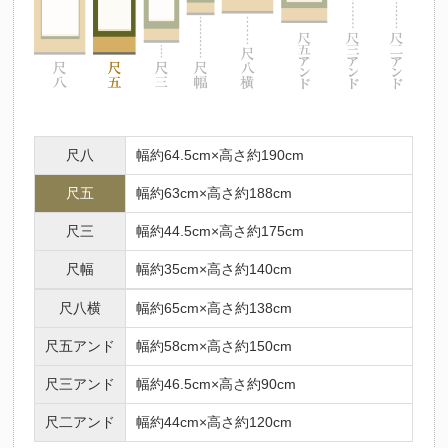
法要名
仏名
初七日
不動明王
ふどうみょうおう
二七日
釈迦如来
しゃかにょらい
三七日
文殊菩薩
もんじゅぼさつ
四七日
普賢菩薩
ふげんぼさつ
尺八
幅約64.5cm×高さ約190cm
五七日
地蔵菩薩
じぞうぼさつ
六七日
弥勒菩薩
みろくぼさつ
尺五
幅約63cm×高さ約188cm
七七日
薬師如来
やくしにょらい
尺三
幅約44.5cm×高さ約175cm
百カ日
観世音菩薩
かんのんぼさつ
尺幅
幅約35cm×高さ約140cm
一周忌
勢至菩薩
せいしぼさつ
三回忌
阿弥陀如来
尺八横
幅約65cm×高さ約138cm
あみだにょらい
七回忌
阿閃如来
あしゅくにょらい
尺五アンド
幅約58cm×高さ約150cm
十三回忌
大日如来
だいにちにょらい
尺三アンド
幅約46.5cm×高さ約90cm
三十三回忌
虚空蔵菩薩
こくうぞうぼさつ
尺二アンド
幅約44cm×高さ約120cm
十三仏の中には、人それぞれの守り本尊があるとされています。