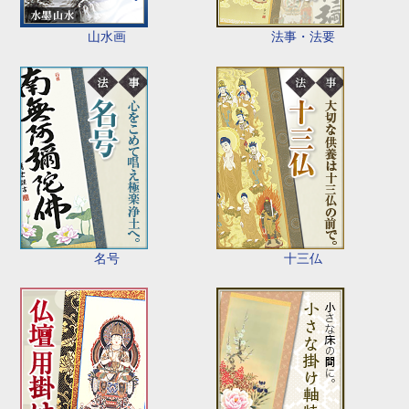
山水画
法事・法要
名号
十三仏