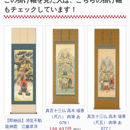
この掛け軸を見た人は、こちらの掛け軸
もチェックしています！
真言十三仏 高木 瑞香
真言十三仏 高木 瑞香
（尺八） 肉筆 あ
【即納品】消災不動
（尺五） 肉筆 あ
078！
龍神図 江藤草淳
077！
150,837円
(税込)