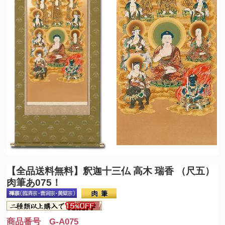
【全品送料無料】
釈迦十三仏 高木 瑞香 （尺五）
肉筆あ075！
商品番号 G-A075