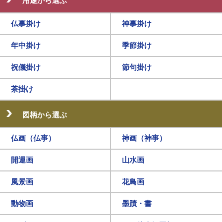
用途から選ぶ
仏事掛け
神事掛け
年中掛け
季節掛け
祝儀掛け
節句掛け
茶掛け
図柄から選ぶ
仏画（仏事）
神画（神事）
開運画
山水画
風景画
花鳥画
動物画
墨蹟・書