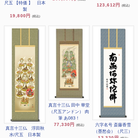
尺五 【特価 】 日本
123,612円
(税込)
製
19,800円
(税込)
真言十三仏 田中 華堂
（尺五アンドン） 肉
筆 あ083！
77,330円
六字名号 斎藤香雪
(税込)
真言十三仏 浮田秋
（墨愁会）（尺三）
水/尺五 日本製
12,320円