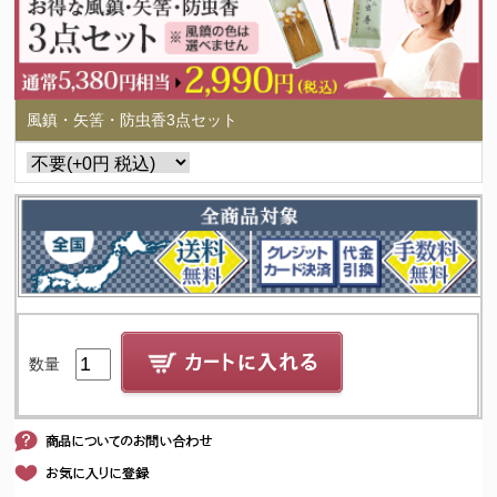
風鎮・矢筈・防虫香3点セット
数量