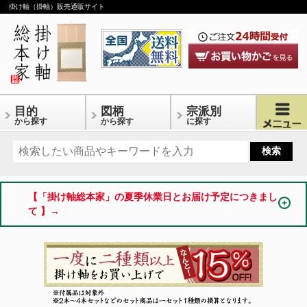
掛け軸（掛軸）販売通販サイト
目的
図柄
宗派別
から探す
から探す
に探す
【「掛け軸総本家」の夏季休業日とお届け予定につきまし
て 】→