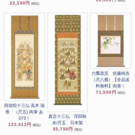
(税込)
23,100円
(税込)
六瓢息災 佐藤純吉
（尺八横）【全品送
料無料】肉筆！
71,500円
(税込)
阿弥陀十三仏 高木 瑞
香 （尺五) 肉筆 あ
真言十三仏 浮田秋
073！
水/尺五 日本製
123,612円
(税込)
35,750円
(税込)